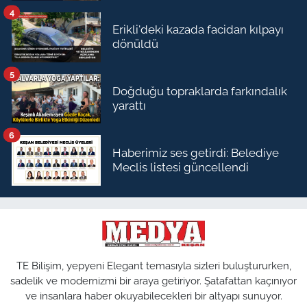
4
Erikli'deki kazada facidan kılpayı
dönüldü
5
Doğduğu topraklarda farkındalık
yarattı
6
Haberimiz ses getirdi: Belediye
Meclis listesi güncellendi
TE Bilişim, yepyeni Elegant temasıyla sizleri buluştururken,
sadelik ve modernizmi bir araya getiriyor. Şatafattan kaçınıyor
ve insanlara haber okuyabilecekleri bir altyapı sunuyor.