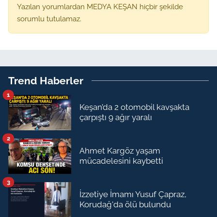
Yazılan yorumlardan MEDYA KEŞAN hiçbir şekilde
sorumlu tutulamaz.
Trend Haberler
1
Keşan’da 2 otomobil kavşakta
çarpıştı 9 ağır yaralı
2
Ahmet Kargöz yaşam
mücadelesini kaybetti
3
İzzetiye İmamı Yusuf Çapraz,
Korudağ'da ölü bulundu