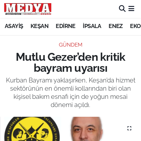
KEŞAN
ASAYİŞ
KEŞAN
EDİRNE
İPSALA
ENEZ
EKO
E-GAZETE
GÜNDEM
Mutlu Gezer’den kritik
ASAYİŞ
bayram uyarısı
SİYASET
Kurban Bayramı yaklaşırken, Keşan’da hizmet
sektörünün en önemli kollarından biri olan
GÜNDEM
kişisel bakım esnafı için de yoğun mesai
dönemi açıldı.
EKONOMİ
SAĞLIK
EĞİTİM