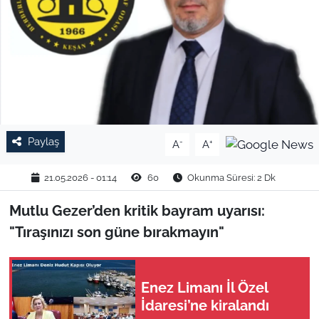
TARIM VE HAYVANCILIK
KÜLTÜR SANAT
RESMİ İLAN
SPOR
Paylaş
-
+
A
A
YAŞAM
21.05.2026 - 01:14
60
Okunma Süresi: 2 Dk
EDİRNE
Mutlu Gezer’den kritik bayram uyarısı:
"Tıraşınızı son güne bırakmayın"
TEKİRDAĞ
KIRKLARELİ
Enez Limanı İl Özel
İdaresi’ne kiralandı
ÇANAKKALE