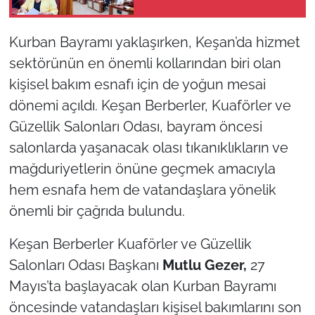
TÜRKİYE
Kurban Bayramı yaklaşırken, Keşan’da hizmet
sektörünün en önemli kollarından biri olan
Bölge
kişisel bakım esnafı için de yoğun mesai
dönemi açıldı. Keşan Berberler, Kuaförler ve
Güvenlik
Güzellik Salonları Odası, bayram öncesi
Genel
salonlarda yaşanacak olası tıkanıklıkların ve
mağduriyetlerin önüne geçmek amacıyla
Politika
hem esnafa hem de vatandaşlara yönelik
önemli bir çağrıda bulundu.
Flaş Haber
Keşan Berberler Kuaförler ve Güzellik
Dış Haberler
Salonları Odası Başkanı
Mutlu Gezer,
27
Magazin
Mayıs’ta başlayacak olan Kurban Bayramı
öncesinde vatandaşları kişisel bakımlarını son