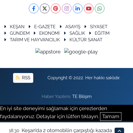
KEŞAN
E-GAZETE
ASAYİŞ
SİYASET
GÜNDEM
EKONOMİ
SAĞLIK
EĞİTİM
TARIM VE HAYVANCILIK
KÜLTÜR SANAT
RSS
Copyright © 2022. Her hakkı saklıdır.
Haber Yazılımı:
TE Bilişim
En iyi site deneyimi sağlamak için çerezlerden
faydalanıyoruz. Detaylar için lütfen tıklayın.
Tamam
Keşan’da 2 otomobilin çarpıştığı kazada
18:30