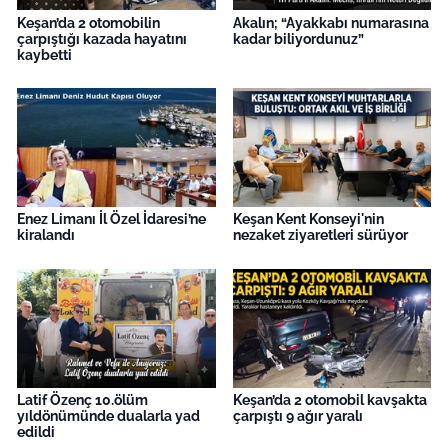
Keşan’da 2 otomobilin
Akalın; “Ayakkabı numarasına
çarpıştığı kazada hayatını
kadar biliyordunuz”
kaybetti
Enez Limanı İl Özel İdaresi’ne
Keşan Kent Konseyi'nin
kiralandı
nezaket ziyaretleri sürüyor
Latif Özenç 10.ölüm
Keşan’da 2 otomobil kavşakta
yıldönümünde dualarla yad
çarpıştı 9 ağır yaralı
edildi