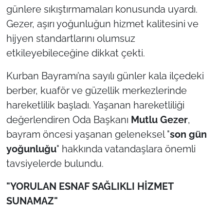
İş Dünyası
günlere sıkıştırmamaları konusunda uyardı.
Gezer, aşırı yoğunluğun hizmet kalitesini ve
Bilim Teknoloji
hijyen standartlarını olumsuz
etkileyebileceğine dikkat çekti.
English News
Kurban Bayramı’na sayılı günler kala ilçedeki
Canlı Maç
berber, kuaför ve güzellik merkezlerinde
Finans
hareketlilik başladı. Yaşanan hareketliliği
değerlendiren Oda Başkanı
Mutlu Gezer
,
Genel-A
bayram öncesi yaşanan geleneksel "
son gün
yoğunluğu
" hakkında vatandaşlara önemli
Gündem-Eğitim
tavsiyelerde bulundu.
"YORULAN ESNAF SAĞLIKLI HİZMET
SUNAMAZ"