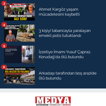
3
Ahmet Kargöz yaşam
mücadelesini kaybetti
4
3 kişiyi tabancayla yaralayan
emekli polis tutuklandı
5
İzzetiye İmamı Yusuf Çapraz,
Korudağ'da ölü bulundu
6
Arkadaşı tarafından boş arazide
ölü bulundu