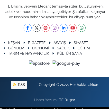
TE Bilişim, yepyeni Elegant temasıyla sizleri buluştururken,
sadelik ve modernizmi bir araya getiriyor. Şatafattan kaçınıyor
ve insanlara haber okuyabilecekleri bir altyapı sunuyor.
KEŞAN
E-GAZETE
ASAYİŞ
SİYASET
GÜNDEM
EKONOMİ
SAĞLIK
EĞİTİM
TARIM VE HAYVANCILIK
KÜLTÜR SANAT
RSS
Copyright © 2022. Her hakkı saklıdır.
Haber Yazılımı:
TE Bilişim