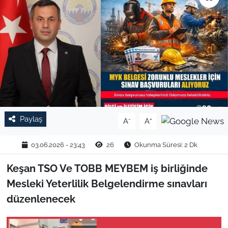
TARIM VE HAYVANCILIK
KÜLTÜR SANAT
RESMİ İLAN
SPOR
Paylaş
-
+
A
A
YAŞAM
03.06.2026 - 23:43
26
Okunma Süresi: 2 Dk
EDİRNE
Keşan TSO Ve TOBB MEYBEM iş birliğinde
TEKİRDAĞ
Mesleki Yeterlilik Belgelendirme sınavları
düzenlenecek
KIRKLARELİ
ÇANAKKALE