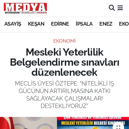
KEŞAN
ASAYİŞ
KEŞAN
EDİRNE
İPSALA
ENEZ
EKO
E-GAZETE
EKONOMİ
Mesleki Yeterlilik
ASAYİŞ
Belgelendirme sınavları
SİYASET
düzenlenecek
GÜNDEM
MECLİS ÜYESİ ÖZTEPE: “NİTELİKLİ İŞ
GÜCÜNÜN ARTIRILMASINA KATKI
EKONOMİ
SAĞLAYACAK ÇALIŞMALARI
DESTEKLİYORUZ”
SAĞLIK
EĞİTİM