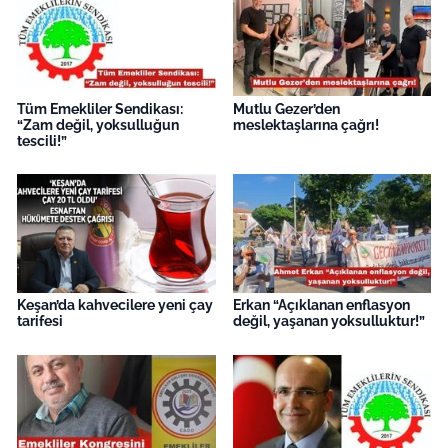
Tüm Emekliler Sendikası:
Mutlu Gezer’den
“Zam değil, yoksulluğun
meslektaşlarına çağrı!
tescili!”
Keşan’da kahvecilere yeni çay
Erkan “Açıklanan enflasyon
tarifesi
değil, yaşanan yoksulluktur!”