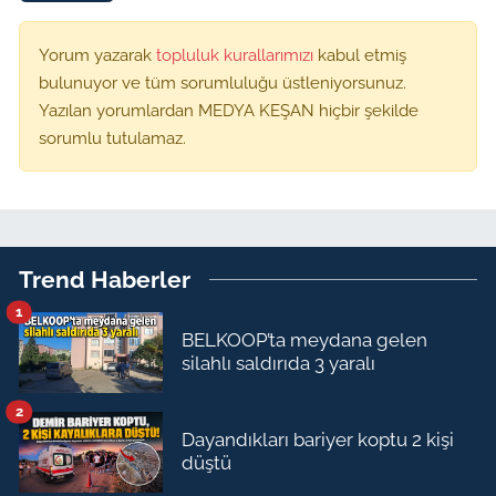
Yorum yazarak
topluluk kurallarımızı
kabul etmiş
bulunuyor ve tüm sorumluluğu üstleniyorsunuz.
Yazılan yorumlardan MEDYA KEŞAN hiçbir şekilde
sorumlu tutulamaz.
Trend Haberler
1
BELKOOP’ta meydana gelen
silahlı saldırıda 3 yaralı
2
Dayandıkları bariyer koptu 2 kişi
düştü