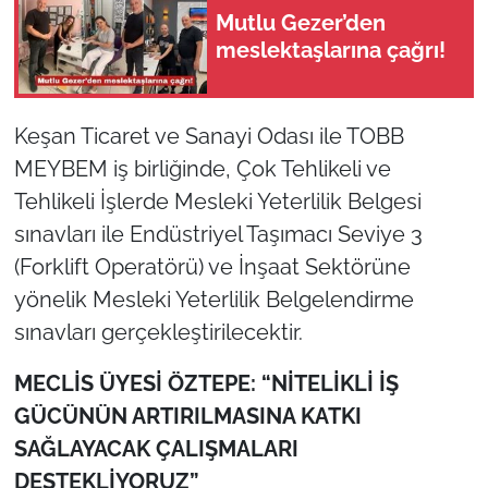
Mutlu Gezer’den
meslektaşlarına çağrı!
TÜRKİYE
Bölge
Keşan Ticaret ve Sanayi Odası ile TOBB
Güvenlik
MEYBEM iş birliğinde, Çok Tehlikeli ve
Tehlikeli İşlerde Mesleki Yeterlilik Belgesi
Genel
sınavları ile Endüstriyel Taşımacı Seviye 3
(Forklift Operatörü) ve İnşaat Sektörüne
Politika
yönelik Mesleki Yeterlilik Belgelendirme
Flaş Haber
sınavları gerçekleştirilecektir.
MECLİS ÜYESİ ÖZTEPE: “NİTELİKLİ İŞ
Dış Haberler
GÜCÜNÜN ARTIRILMASINA KATKI
Magazin
SAĞLAYACAK ÇALIŞMALARI
DESTEKLİYORUZ”