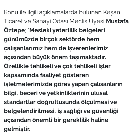
İş Dünyası
Konu ile ilgili açıklamalarda bulunan Keşan
Bilim Teknoloji
Ticaret ve Sanayi Odası Meclis Üyesi
Mustafa
Öztepe
; "
Mesleki yeterlilik belgeleri
English News
günümüzde birçok sektörde hem
çalışanlarımız hem de işverenlerimiz
Canlı Maç
açısından büyük önem taşımaktadır.
Finans
Özellikle tehlikeli ve çok tehlikeli işler
kapsamında faaliyet gösteren
Genel-A
işletmelerimizde görev yapan çalışanların
bilgi, beceri ve yetkinliklerinin ulusal
Gündem-Eğitim
standartlar doğrultusunda ölçülmesi ve
belgelendirilmesi, iş sağlığı ve güvenliği
açısından önemli bir gereklilik haline
gelmiştir.