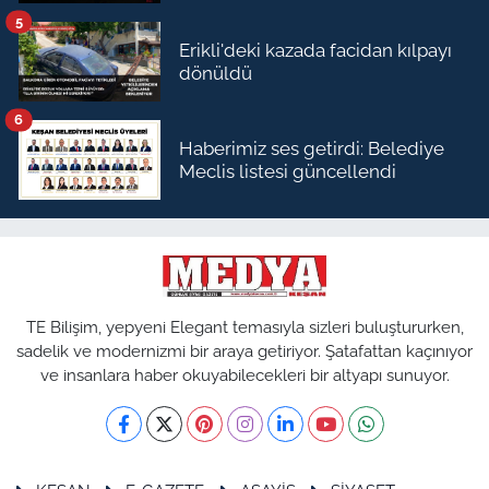
5
Erikli'deki kazada facidan kılpayı
dönüldü
6
Haberimiz ses getirdi: Belediye
Meclis listesi güncellendi
TE Bilişim, yepyeni Elegant temasıyla sizleri buluştururken,
sadelik ve modernizmi bir araya getiriyor. Şatafattan kaçınıyor
ve insanlara haber okuyabilecekleri bir altyapı sunuyor.