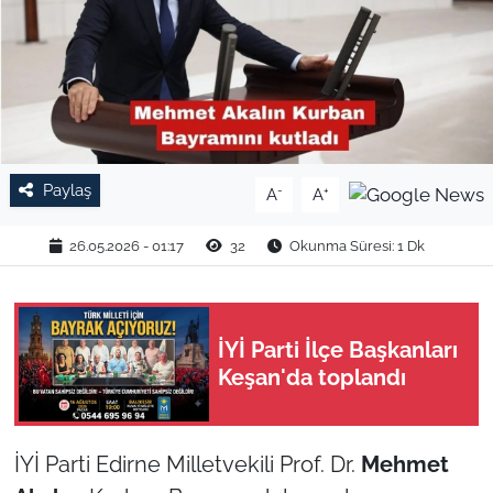
TARIM VE HAYVANCILIK
KÜLTÜR SANAT
RESMİ İLAN
Paylaş
-
+
A
A
SPOR
26.05.2026 - 01:17
32
Okunma Süresi: 1 Dk
YAŞAM
EDİRNE
İYİ Parti İlçe Başkanları
Keşan'da toplandı
TEKİRDAĞ
KIRKLARELİ
İYİ Parti Edirne Milletvekili Prof. Dr.
Mehmet
ÇANAKKALE