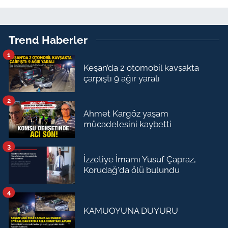
Trend Haberler
1
Keşan’da 2 otomobil kavşakta
çarpıştı 9 ağır yaralı
2
Ahmet Kargöz yaşam
mücadelesini kaybetti
3
İzzetiye İmamı Yusuf Çapraz,
Korudağ'da ölü bulundu
4
KAMUOYUNA DUYURU