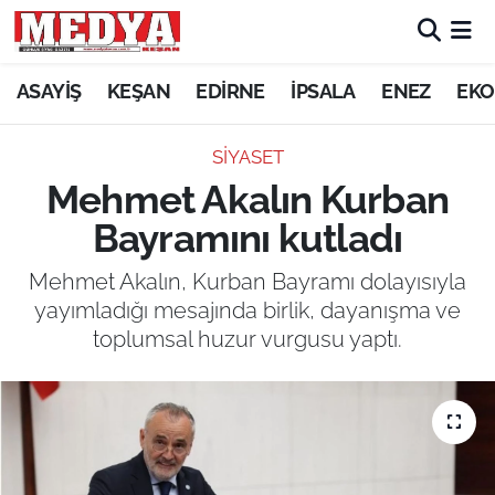
KEŞAN
ASAYİŞ
KEŞAN
EDİRNE
İPSALA
ENEZ
EKO
E-GAZETE
SİYASET
Mehmet Akalın Kurban
ASAYİŞ
Bayramını kutladı
SİYASET
Mehmet Akalın, Kurban Bayramı dolayısıyla
yayımladığı mesajında birlik, dayanışma ve
GÜNDEM
toplumsal huzur vurgusu yaptı.
EKONOMİ
SAĞLIK
EĞİTİM