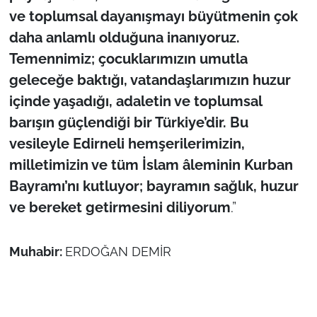
İş Dünyası
ve toplumsal dayanışmayı büyütmenin çok
daha anlamlı olduğuna inanıyoruz.
Bilim Teknoloji
Temennimiz; çocuklarımızın umutla
English News
geleceğe baktığı, vatandaşlarımızın huzur
içinde yaşadığı, adaletin ve toplumsal
Canlı Maç
barışın güçlendiği bir Türkiye’dir. Bu
vesileyle Edirneli hemşerilerimizin,
Finans
milletimizin ve tüm İslam âleminin Kurban
Bayramı’nı kutluyor; bayramın sağlık, huzur
Genel-A
ve bereket getirmesini diliyorum
.”
Gündem-Eğitim
Muhabir:
ERDOĞAN DEMİR