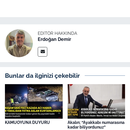
EDITÖR HAKKINDA
Erdoğan Demir
Bunlar da ilginizi çekebilir
KAMUOYUNA DUYURU
Akalın; “Ayakkabı numarasına
kadar biliyordunuz”