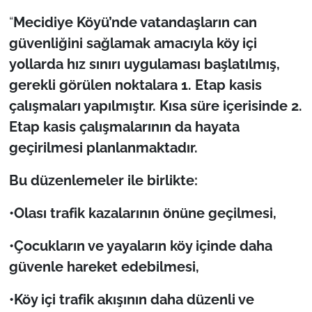
“
Mecidiye Köyü’nde vatandaşların can
TÜRKİYE
güvenliğini sağlamak amacıyla köy içi
yollarda hız sınırı uygulaması başlatılmış,
Bölge
gerekli görülen noktalara 1. Etap kasis
Güvenlik
çalışmaları yapılmıştır. Kısa süre içerisinde 2.
Etap kasis çalışmalarının da hayata
Genel
geçirilmesi planlanmaktadır.
Politika
Bu düzenlemeler ile birlikte:
Flaş Haber
•Olası trafik kazalarının önüne geçilmesi,
•Çocukların ve yayaların köy içinde daha
Dış Haberler
güvenle hareket edebilmesi,
Magazin
•Köy içi trafik akışının daha düzenli ve