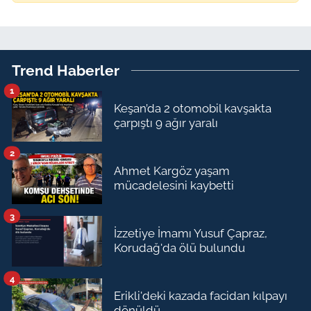
Trend Haberler
1
Keşan’da 2 otomobil kavşakta
çarpıştı 9 ağır yaralı
2
Ahmet Kargöz yaşam
mücadelesini kaybetti
3
İzzetiye İmamı Yusuf Çapraz,
Korudağ'da ölü bulundu
4
Erikli'deki kazada facidan kılpayı
dönüldü