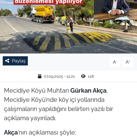
TARIM VE HAYVANCILIK
KÜLTÜR SANAT
RESMİ İLAN
SPOR
Paylaş
-
+
A
A
YAŞAM
07.09.2025 - 12:21
118
EDİRNE
Mecidiye Köyü Muhtarı
Gürkan Akça
,
Mecidiye Köyü’nde köy içi yollarında
TEKİRDAĞ
çalışmaların yapıldığını belirten yazılı bir
açıklama yayınladı.
KIRKLARELİ
Akça
’nın açıklaması şöyle;
ÇANAKKALE