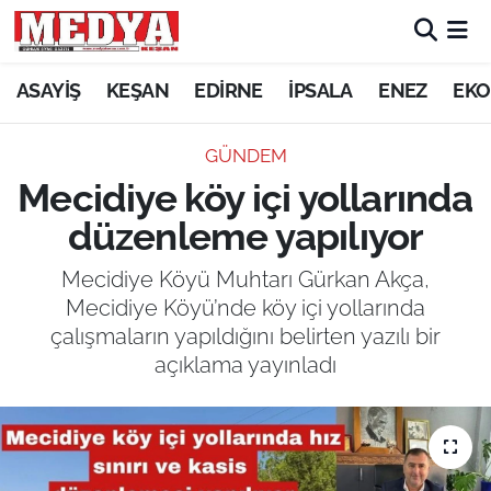
KEŞAN
ASAYİŞ
KEŞAN
EDİRNE
İPSALA
ENEZ
EKO
E-GAZETE
GÜNDEM
Mecidiye köy içi yollarında
ASAYİŞ
düzenleme yapılıyor
SİYASET
Mecidiye Köyü Muhtarı Gürkan Akça,
Mecidiye Köyü’nde köy içi yollarında
GÜNDEM
çalışmaların yapıldığını belirten yazılı bir
açıklama yayınladı
EKONOMİ
SAĞLIK
EĞİTİM