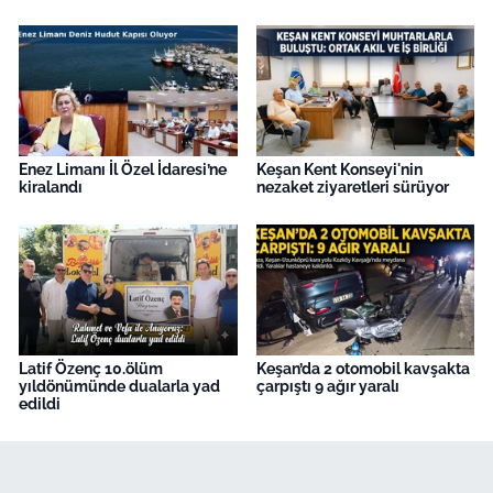
Enez Limanı İl Özel İdaresi’ne
Keşan Kent Konseyi'nin
kiralandı
nezaket ziyaretleri sürüyor
Latif Özenç 10.ölüm
Keşan’da 2 otomobil kavşakta
yıldönümünde dualarla yad
çarpıştı 9 ağır yaralı
edildi