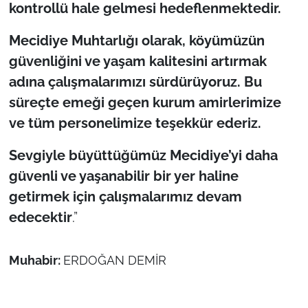
İş Dünyası
kontrollü hale gelmesi hedeflenmektedir.
Mecidiye Muhtarlığı olarak, köyümüzün
Bilim Teknoloji
güvenliğini ve yaşam kalitesini artırmak
English News
adına çalışmalarımızı sürdürüyoruz. Bu
süreçte emeği geçen kurum amirlerimize
Canlı Maç
ve tüm personelimize teşekkür ederiz.
Finans
Sevgiyle büyüttüğümüz Mecidiye’yi daha
güvenli ve yaşanabilir bir yer haline
Genel-A
getirmek için çalışmalarımız devam
Gündem-Eğitim
edecektir
.”
Muhabir:
ERDOĞAN DEMİR