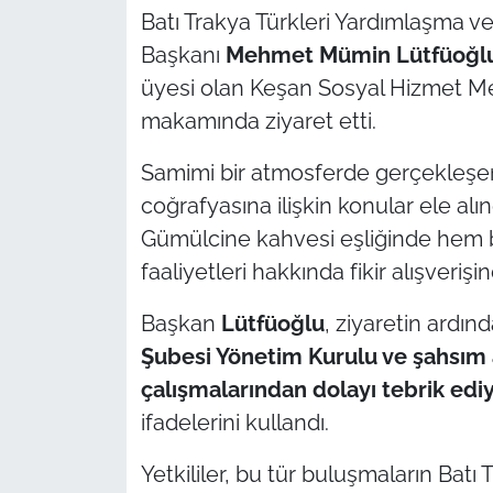
Batı Trakya Türkleri Yardımlaşma
TÜRKİYE
Başkanı
Mehmet Mümin Lütfüoğl
üyesi olan Keşan Sosyal Hizmet 
Bölge
makamında ziyaret etti.
Güvenlik
Samimi bir atmosferde gerçekleşen 
coğrafyasına ilişkin konular ele alı
Genel
Gümülcine kahvesi eşliğinde hem 
faaliyetleri hakkında fikir alışveriş
Politika
Başkan
Lütfüoğlu
, ziyaretin ardın
Flaş Haber
Şubesi Yönetim Kurulu ve şahsım 
çalışmalarından dolayı tebrik ediy
Dış Haberler
ifadelerini kullandı.
Magazin
Yetkililer, bu tür buluşmaların Batı 