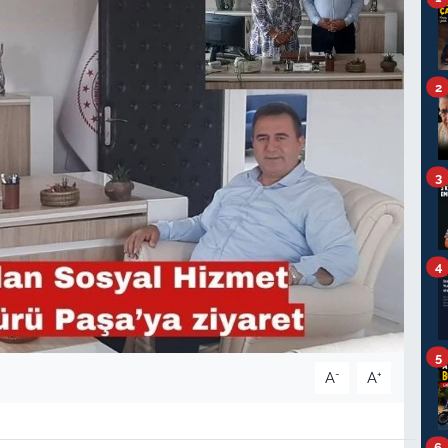
2
3
4
5
-
+
A
A
6