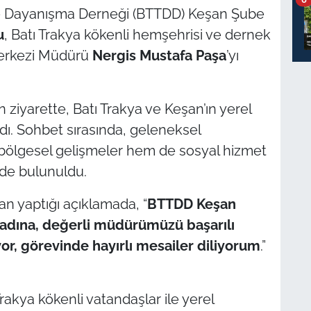
 ve Dayanışma Derneği (BTTDD) Keşan Şube
u
, Batı Trakya kökenli hemşehrisi ve dernek
Merkezi Müdürü
Nergis Mustafa Paşa
’yı
ziyarette, Batı Trakya ve Keşan’ın yerel
ndı. Sohbet sırasında, geleneksel
bölgesel gelişmeler hem de sosyal hizmet
inde bulunuldu.
dan yaptığı açıklamada, “
BTTDD Keşan
adına, değerli müdürümüzü başarılı
or, görevinde hayırlı mesailer diliyorum
.”
Trakya kökenli vatandaşlar ile yerel