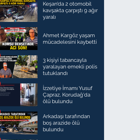
Keşan’da 2 otomobil
kavşakta çarpıştı 9 ağır
yaralı
Ahmet Kargöz yaşam
mücadelesini kaybetti
3 kişiyi tabancayla
yaralayan emekli polis
tutuklandı
İzzetiye İmamı Yusuf
Çapraz, Korudağ'da
ölü bulundu
Arkadaşı tarafından
boş arazide ölü
bulundu