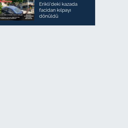
Erikli'deki kazada
facidan kılpayı
dönüldü