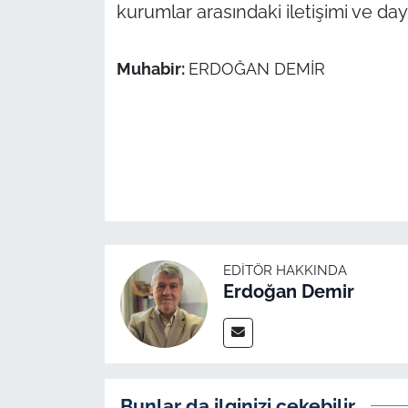
İş Dünyası
kurumlar arasındaki iletişimi ve da
Bilim Teknoloji
Muhabir:
ERDOĞAN DEMİR
English News
Canlı Maç
Finans
Genel-A
EDITÖR HAKKINDA
Gündem-Eğitim
Erdoğan Demir
Bunlar da ilginizi çekebilir