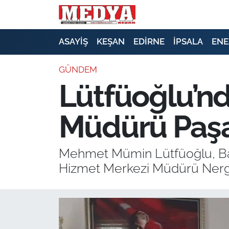
KEŞAN
ASAYİŞ
KEŞAN
EDİRNE
İPSALA
ENE
E-GAZETE
GÜNDEM
Lütfüoğlu’n
ASAYİŞ
Müdürü Paşa’
SİYASET
GÜNDEM
Mehmet Mümin Lütfüoğlu, Batı
Hizmet Merkezi Müdürü Nergis
EKONOMİ
SAĞLIK
EĞİTİM