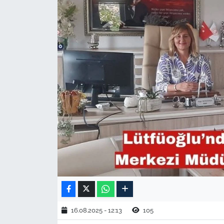
TARIM VE HAYVANCILIK
KÜLTÜR SANAT
RESMİ İLAN
SPOR
YAŞAM
EDİRNE
TEKİRDAĞ
KIRKLARELİ
16.08.2025 - 12:13
105
ÇANAKKALE