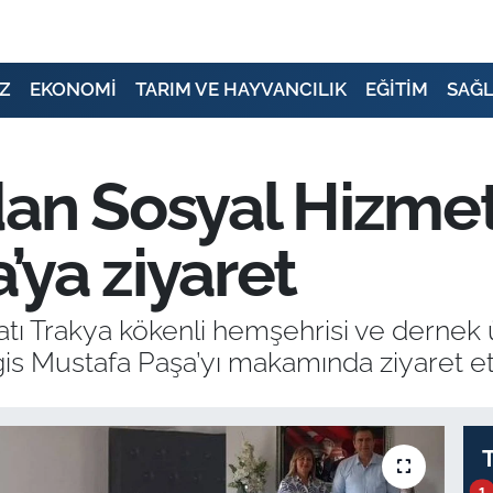
Z
EKONOMİ
TARIM VE HAYVANCILIK
EĞİTİM
SAĞL
dan Sosyal Hizme
ya ziyaret
 Trakya kökenli hemşehrisi ve dernek 
 Mustafa Paşa’yı makamında ziyaret ett
1