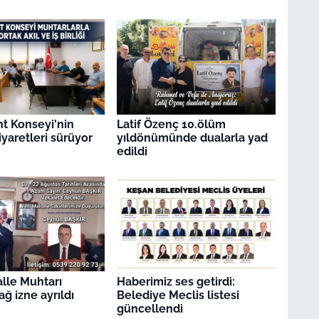
t Konseyi'nin
Latif Özenç 10.ölüm
iyaretleri sürüyor
yıldönümünde dualarla yad
edildi
lle Muhtarı
Haberimiz ses getirdi:
ğ izne ayrıldı
Belediye Meclis listesi
güncellendi