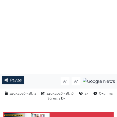
TARIM VE HAYVANCILIK
KÜLTÜR SANAT
RESMİ İLAN
SPOR
YAŞAM
EDİRNE
Paylaş
-
+
A
A
TEKİRDAĞ
14.05.2026 - 18:31
14.05.2026 - 18:36
25
Okunma
Süresi: 1 Dk
KIRKLARELİ
ÇANAKKALE