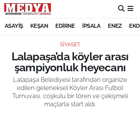
KEŞAN
ASAYİŞ
KEŞAN
EDİRNE
İPSALA
ENEZ
EKO
E-GAZETE
SİYASET
Lalapaşa’da köyler arası
ASAYİŞ
şampiyonluk heyecanı
SİYASET
Lalapaşa Belediyesi tarafından organize
edilen geleneksel Köyler Arası Futbol
GÜNDEM
Turnuvası, coşkulu bir tören ve çekişmeli
maçlarla start aldı.
EKONOMİ
SAĞLIK
EĞİTİM