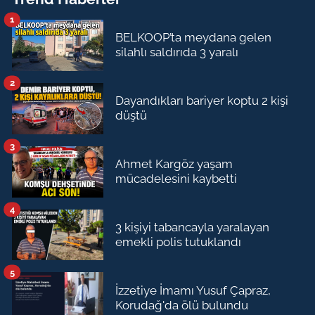
1
BELKOOP’ta meydana gelen
silahlı saldırıda 3 yaralı
2
Dayandıkları bariyer koptu 2 kişi
düştü
3
Ahmet Kargöz yaşam
mücadelesini kaybetti
4
3 kişiyi tabancayla yaralayan
emekli polis tutuklandı
5
İzzetiye İmamı Yusuf Çapraz,
Korudağ'da ölü bulundu