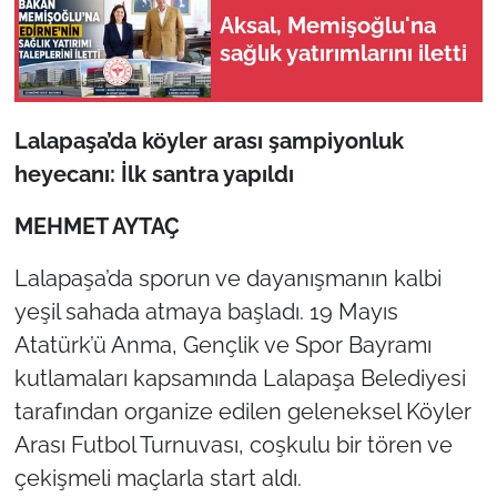
Aksal, Memişoğlu'na
sağlık yatırımlarını iletti
TÜRKİYE
Bölge
Lalapaşa’da köyler arası şampiyonluk
Güvenlik
heyecanı: İlk santra yapıldı
Genel
MEHMET AYTAÇ
Lalapaşa’da sporun ve dayanışmanın kalbi
Politika
yeşil sahada atmaya başladı. 19 Mayıs
Flaş Haber
Atatürk’ü Anma, Gençlik ve Spor Bayramı
kutlamaları kapsamında Lalapaşa Belediyesi
Dış Haberler
tarafından organize edilen geleneksel Köyler
Arası Futbol Turnuvası, coşkulu bir tören ve
Magazin
çekişmeli maçlarla start aldı.