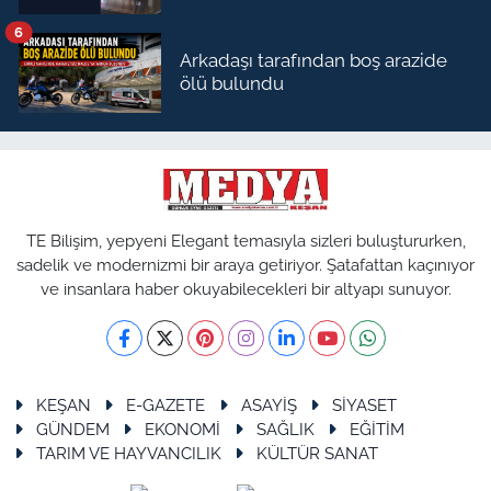
6
Arkadaşı tarafından boş arazide
ölü bulundu
TE Bilişim, yepyeni Elegant temasıyla sizleri buluştururken,
sadelik ve modernizmi bir araya getiriyor. Şatafattan kaçınıyor
ve insanlara haber okuyabilecekleri bir altyapı sunuyor.
KEŞAN
E-GAZETE
ASAYİŞ
SİYASET
GÜNDEM
EKONOMİ
SAĞLIK
EĞİTİM
TARIM VE HAYVANCILIK
KÜLTÜR SANAT