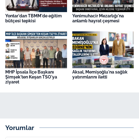
Yontar'dan TBMM'de eğitim
Yenimuhacir Mezarlığı'na
bütçesi tepkisi
anlamlı hayrat çeşmesi
MHP İpsala İlçe Başkanı
Aksal, Memişoğlu'na sağlık
Şimşek'ten Keşan TSO'ya
yatırımlarını iletti
ziyaret
Yorumlar