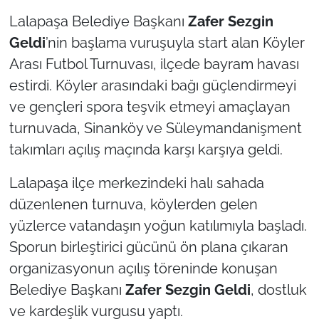
İş Dünyası
Lalapaşa Belediye Başkanı
Zafer Sezgin
Geldi
’nin başlama vuruşuyla start alan Köyler
Bilim Teknoloji
Arası Futbol Turnuvası, ilçede bayram havası
English News
estirdi. Köyler arasındaki bağı güçlendirmeyi
ve gençleri spora teşvik etmeyi amaçlayan
Canlı Maç
turnuvada, Sinanköy ve Süleymandanişment
takımları açılış maçında karşı karşıya geldi.
Finans
Lalapaşa ilçe merkezindeki halı sahada
Genel-A
düzenlenen turnuva, köylerden gelen
Gündem-Eğitim
yüzlerce vatandaşın yoğun katılımıyla başladı.
Sporun birleştirici gücünü ön plana çıkaran
organizasyonun açılış töreninde konuşan
Belediye Başkanı
Zafer Sezgin Geldi
, dostluk
ve kardeşlik vurgusu yaptı.