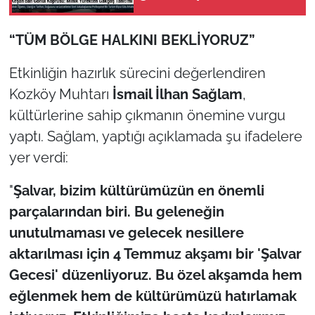
İş Dünyası
“TÜM BÖLGE HALKINI BEKLİYORUZ”
Bilim Teknoloji
Etkinliğin hazırlık sürecini değerlendiren
English News
Kozköy Muhtarı
İsmail İlhan Sağlam
,
Canlı Maç
kültürlerine sahip çıkmanın önemine vurgu
yaptı. Sağlam, yaptığı açıklamada şu ifadelere
Finans
yer verdi:
Genel-A
"
Şalvar, bizim kültürümüzün en önemli
parçalarından biri. Bu geleneğin
Gündem-Eğitim
unutulmaması ve gelecek nesillere
aktarılması için 4 Temmuz akşamı bir 'Şalvar
Gecesi' düzenliyoruz. Bu özel akşamda hem
eğlenmek hem de kültürümüzü hatırlamak