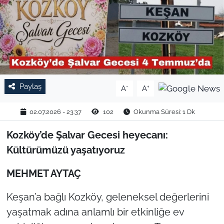
TARIM VE HAYVANCILIK
KÜLTÜR SANAT
RESMİ İLAN
Paylaş
-
+
A
A
SPOR
02.07.2026 - 23:37
102
Okunma Süresi: 1 Dk
YAŞAM
Kozköy’de Şalvar Gecesi heyecanı:
EDİRNE
Kültürümüzü yaşatıyoruz
TEKİRDAĞ
MEHMET AYTAÇ
Keşan’a bağlı Kozköy, geleneksel değerlerini
KIRKLARELİ
yaşatmak adına anlamlı bir etkinliğe ev
ÇANAKKALE