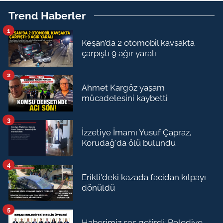
Trend Haberler
1
Keşan’da 2 otomobil kavşakta
çarpıştı 9 ağır yaralı
2
Ahmet Kargöz yaşam
mücadelesini kaybetti
3
İzzetiye İmamı Yusuf Çapraz,
Korudağ'da ölü bulundu
4
Erikli'deki kazada facidan kılpayı
dönüldü
5
Haberimiz ses getirdi: Belediye