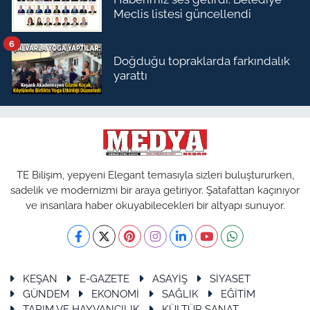
Meclis listesi güncellendi
6
Doğduğu topraklarda farkındalık
yarattı
TE Bilişim, yepyeni Elegant temasıyla sizleri buluştururken,
sadelik ve modernizmi bir araya getiriyor. Şatafattan kaçınıyor
ve insanlara haber okuyabilecekleri bir altyapı sunuyor.
KEŞAN
E-GAZETE
ASAYİŞ
SİYASET
GÜNDEM
EKONOMİ
SAĞLIK
EĞİTİM
TARIM VE HAYVANCILIK
KÜLTÜR SANAT