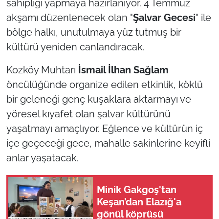
sahipliği yapmaya hazırlanıyor. 4 Temmuz
akşamı düzenlenecek olan "
Şalvar Gecesi
" ile
TÜRKİYE
bölge halkı, unutulmaya yüz tutmuş bir
kültürü yeniden canlandıracak.
Bölge
Kozköy Muhtarı
İsmail İlhan Sağlam
Güvenlik
öncülüğünde organize edilen etkinlik, köklü
Genel
bir geleneği genç kuşaklara aktarmayı ve
yöresel kıyafet olan şalvar kültürünü
Politika
yaşatmayı amaçlıyor. Eğlence ve kültürün iç
içe geçeceği gece, mahalle sakinlerine keyifli
Flaş Haber
anlar yaşatacak.
Dış Haberler
Minik Gakgoş'tan
Magazin
Keşan’dan Elazığ'a
gönül köprüsü