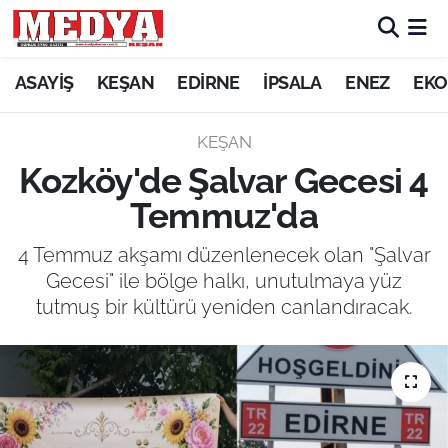
KEŞAN
ASAYİŞ
KEŞAN
EDİRNE
İPSALA
ENEZ
EKO
E-GAZETE
KEŞAN
Kozköy'de Şalvar Gecesi 4
ASAYİŞ
Temmuz'da
SİYASET
4 Temmuz akşamı düzenlenecek olan "Şalvar
Gecesi" ile bölge halkı, unutulmaya yüz
GÜNDEM
tutmuş bir kültürü yeniden canlandıracak.
EKONOMİ
SAĞLIK
EĞİTİM