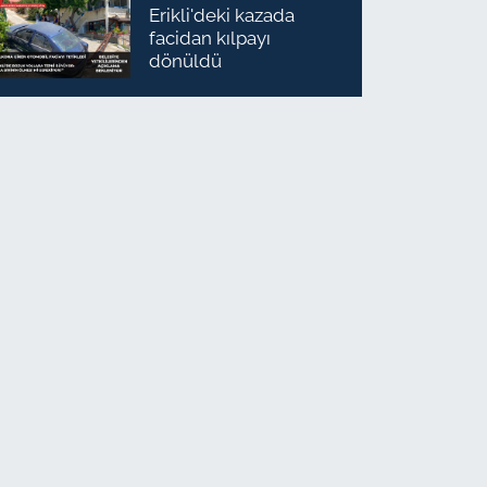
Erikli'deki kazada
facidan kılpayı
dönüldü