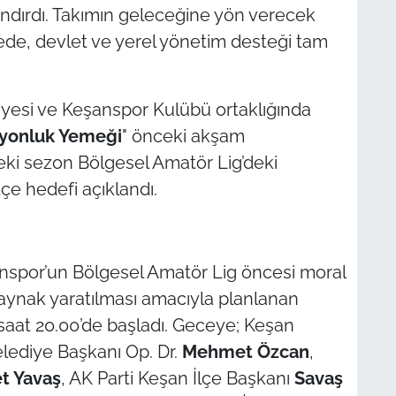
ndırdı. Takımın geleceğine yön verecek
de, devlet ve yerel yönetim desteği tam
yesi ve Keşanspor Kulübü ortaklığında
yonluk Yemeği
" önceki akşam
eki sezon Bölgesel Amatör Lig’deki
çe hedefi açıklandı.
spor’un Bölgesel Amatör Lig öncesi moral
aynak yaratılması amacıyla planlanan
aat 20.00’de başladı. Geceye; Keşan
lediye Başkanı Op. Dr.
Mehmet Özcan
,
 Yavaş
, AK Parti Keşan İlçe Başkanı
Savaş