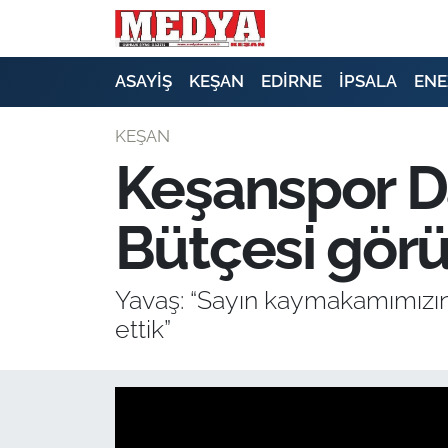
KEŞAN
ASAYİŞ
KEŞAN
EDİRNE
İPSALA
ENE
E-GAZETE
KEŞAN
Keşanspor D
ASAYİŞ
Bütçesi gör
SİYASET
GÜNDEM
Yavaş: “Sayın kaymakamımızın 
ettik”
EKONOMİ
SAĞLIK
EĞİTİM