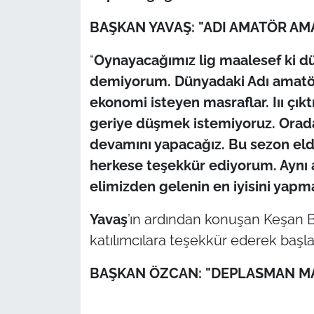
BAŞKAN YAVAŞ: "ADI AMATÖR AM
“
Oynayacağımız lig maalesef ki dün
demiyorum. Dünyadaki Adı amatör.
ekonomi isteyen masraflar. Iıı çık
geriye düşmek istemiyoruz. Orada 
devamını yapacağız. Bu sezon el
herkese teşekkür ediyorum. Aynı 
elimizden gelenin en iyisini yapm
Yavaş
’ın ardından konuşan Keşan 
katılımcılara teşekkür ederek başl
BAŞKAN ÖZCAN: "DEPLASMAN MA