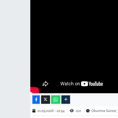
TARIM VE HAYVANCILIK
KÜLTÜR SANAT
RESMİ İLAN
SPOR
YAŞAM
EDİRNE
TEKİRDAĞ
KIRKLARELİ
21.05.2026 - 22:54
110
Okunma Süresi: 
ÇANAKKALE