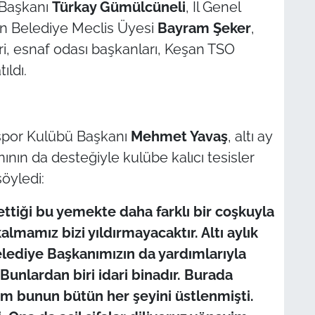
e Başkanı
Türkay Gümülcüneli
, İl Genel
an Belediye Meclis Üyesi
Bayram Şeker
,
leri, esnaf odası başkanları, Keşan TSO
ıldı.
spor Kulübü Başkanı
Mehmet Yavaş
, altı ay
ının da desteğiyle kulübe kalıcı tesisler
söyledi:
tiği bu yemekte daha farklı bir coşkuyla
kalmamız bizi yıldırmayacaktır. Altı aylık
lediye Başkanımızın da yardımlarıyla
Bunlardan biri idari binadır. Burada
im bunun bütün her şeyini üstlenmişti.