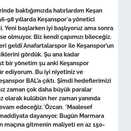
inde baktığımızda hatırlardım Keşan
 96-98 yıllarda Keşanspor'a yönetici
. Yeni başlarken iyi başlıyoruz ama sonra
se olmuyor. Biz kendi çapımızı bileceğiz.
eri geldi Anafartalarspor ile Keşanspor’un
klerini gördük. Şu ana kadar
t bir yönetim şu anki Keşanspor
r ediyorum. Bu iyi niyetiniz ve
şanspor BAL’a çıktı. Şimdi hedeflerimizi
ımız zaman çok daha büyük paralar
ız olarak kulübün her zaman yanında
devam edeceğiz.
”
Özcan
, "
Maalesef
 maddiyata dayanıyor. Bugün Marmara
 maçına gitmenin maliyeti en az 150-