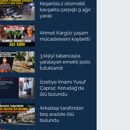
Keşan’da 2 otomobil
kavşakta çarpıştı 9 ağır
yaralı
Ahmet Kargöz yaşam
mücadelesini kaybetti
3 kişiyi tabancayla
yaralayan emekli polis
tutuklandı
İzzetiye İmamı Yusuf
Çapraz, Korudağ'da
ölü bulundu
Arkadaşı tarafından
boş arazide ölü
bulundu