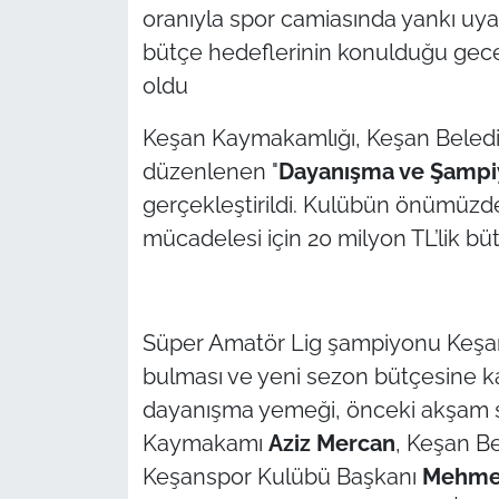
İş Dünyası
oranıyla spor camiasında yankı uya
bütçe hedeflerinin konulduğu gece
Bilim Teknoloji
oldu
English News
Keşan Kaymakamlığı, Keşan Beledi
düzenlenen "
Dayanışma ve Şampi
Canlı Maç
gerçekleştirildi. Kulübün önümüzd
Finans
mücadelesi için 20 milyon TL’lik büt
Genel-A
Süper Amatör Lig şampiyonu Keşan
Gündem-Eğitim
bulması ve yeni sezon bütçesine k
dayanışma yemeği, önceki akşam s
Kaymakamı
Aziz Mercan
, Keşan Be
Keşanspor Kulübü Başkanı
Mehmet