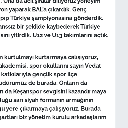
 Ona da acil şifalar diliyoruz yöneyim
yon yaparak BAL’a çıkardık.
Genç
pıp Türkiye şampiyonasına gönderdik.
anssız bir şekilde kaybederek Türkiye
nı yitirdik. U12 ve U13 takımlarını açtık.
an kurtulmayı kurtarmaya çalışıyoruz,
akademisi, spor okullarını sayın Vedat
atkılarıyla gençlik spor ilçe
Müdürümüz de burada. Onların da
ları da Keşanspor sevgisini kazandırmaya
lduğu sarı siyah formanın armağının
ğu yere çıkarmaya çalışıyoruz. Burada
artları biz yönetim kurulu arkadaşlarım