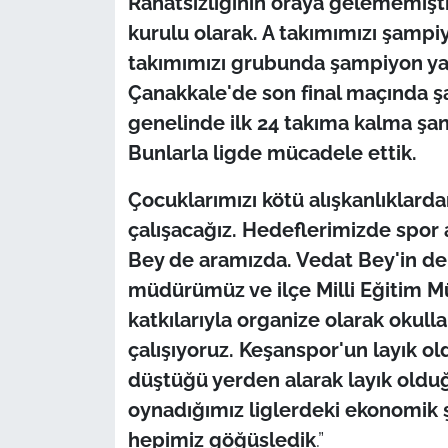
Rahatsızlığının oraya gelememişti.
kurulu olarak. A takımımızı şampi
takımımızı grubunda şampiyon ya
Çanakkale'de son final maçında ş
genelinde ilk 24 takıma kalma şansı
Bunlarla ligde mücadele ettik.
Çocuklarımızı kötü alışkanlıklard
çalışacağız. Hedeflerimizde spor 
Bey de aramızda. Vedat Bey'in de k
müdürümüz ve ilçe Milli Eğitim 
katkılarıyla organize olarak okul
çalışıyoruz. Keşanspor'un layık o
düştüğü yerden alarak layık oldu
oynadığımız liglerdeki ekonomik ş
hepimiz göğüsledik
.”