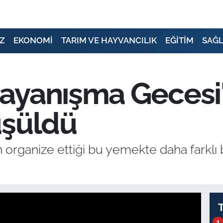
Z
EKONOMİ
TARIM VE HAYVANCILIK
EĞİTİM
SAĞL
ayanışma Gecesi
üşüldü
organize ettiği bu yemekte daha farklı 
1