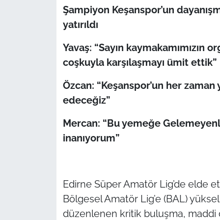
Şampiyon Keşanspor’un dayanışm
TÜRKİYE
yatırıldı
Yavaş: “Sayın kaymakamımızın orga
Bölge
coşkuyla karşılaşmayı ümit ettik”
Güvenlik
Özcan: “Keşanspor’un her zaman
Genel
edeceğiz”
Mercan: “Bu yemeğe Gelemeyenl
Politika
inanıyorum”
Flaş Haber
Dış Haberler
Edirne Süper Amatör Lig’de elde et
Bölgesel Amatör Lig’e (BAL) yükse
Magazin
düzenlenen kritik buluşma, maddi d