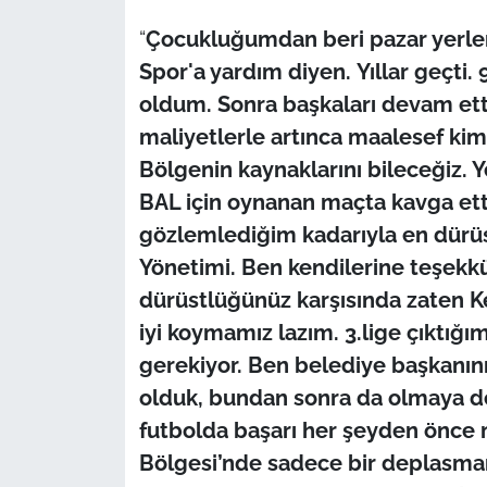
“
Çocukluğumdan beri pazar yerler
Spor'a yardım diyen.
Yıllar geçti.
oldum. Sonra başkaları devam etti
maliyetlerle artınca maalesef kim
Bölgenin kaynaklarını bileceğiz. Y
BAL için oynanan maçta kavga etti
gözlemlediğim kadarıyla en dürüs
Yönetimi. Ben kendilerine teşekkü
dürüstlüğünüz karşısında zaten Ke
iyi koymamız lazım. 3.lige çıktığ
gerekiyor. Ben belediye başkanın
olduk, bundan sonra da olmaya 
futbolda başarı her şeyden önce
Bölgesi’nde sadece bir deplasman