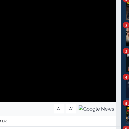
2
3
4
5
-
+
A
A
7 Dk
6