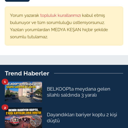
Yorum yazarak
topluluk kurallarımızı
kabul etmiş
bulunuyor ve tüm sorumluluğu üstleniyorsunuz.
Yazılan yorumlardan MEDYA KEŞAN hiçbir şekilde
sorumlu tutulamaz.
Trend Haberler
1
BELKOOP’ta meydana gelen
silahlı saldırıda 3 yaralı
2
Dayandıkları bariyer koptu 2 kişi
düştü