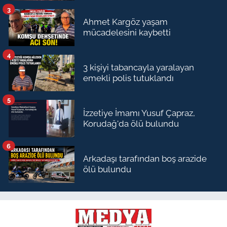
3
Ahmet Kargöz yaşam
mücadelesini kaybetti
4
3 kişiyi tabancayla yaralayan
emekli polis tutuklandı
5
İzzetiye İmamı Yusuf Çapraz,
Korudağ'da ölü bulundu
6
Arkadaşı tarafından boş arazide
ölü bulundu