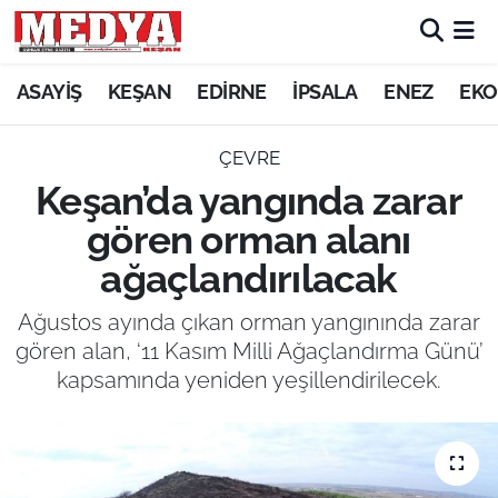
KEŞAN
ASAYİŞ
KEŞAN
EDİRNE
İPSALA
ENEZ
EKO
E-GAZETE
ÇEVRE
Keşan’da yangında zarar
ASAYİŞ
gören orman alanı
SİYASET
ağaçlandırılacak
GÜNDEM
Ağustos ayında çıkan orman yangınında zarar
gören alan, ‘11 Kasım Milli Ağaçlandırma Günü’
EKONOMİ
kapsamında yeniden yeşillendirilecek.
SAĞLIK
EĞİTİM