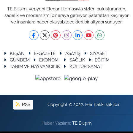
TE Bilişim, yepyeni Elegant temasıyla sizleri buluştururken,
sadelik ve modernizmi bir araya getiriyor. Şatafattan kaçınıyor
ve insanlara haber okuyabilecekleri bir altyapı sunuyor.
KEŞAN
E-GAZETE
ASAYİŞ
SİYASET
GÜNDEM
EKONOMİ
SAĞLIK
EĞİTİM
TARIM VE HAYVANCILIK
KÜLTÜR SANAT
RSS
Copyright © 2022. Her hakkı saklıdır.
Haber Yazılımı:
TE Bilişim