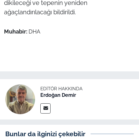
dikileceği ve tepenin yeniden
İş Dünyası
ağaçlandırılacağı bildirildi.
Bilim Teknoloji
Muhabir:
DHA
English News
Canlı Maç
Finans
Genel-A
EDITÖR HAKKINDA
Erdoğan Demir
Gündem-Eğitim
Bunlar da ilginizi çekebilir