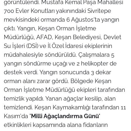
görüntülendi. Mustafa Kemal Paşa Mahallesi
700 Evler Konutları yakınındaki Sivritepe
TÜRKİYE
mevkisindeki ormanda 6 Ağustos'ta yangın
çıktı. Yangın, Keşan Orman İşletme
Bölge
Müdürlüğü, AFAD, Keşan Belediyesi, Devlet
Güvenlik
Su İşleri (DSİ) ve İl Özel İdaresi ekiplerinin
müdahalesiyle söndürüldü. Çalışmalara 5
Genel
yangın söndürme uçağı ve 2 helikopter de
destek verdi. Yangın sonucunda 3 dekar
Politika
orman alanı zarar gördü. Bölgede Keşan
Flaş Haber
Orman İşletme Müdürlüğü ekipleri tarafından
temizlik yapıldı. Yanan ağaçlar kesilip, alan
Dış Haberler
temizlendi. Keşan Kaymakamlığı tarafından 11
Kasım'da
'Milli Ağaçlandırma Günü'
Magazin
etkinlikleri kapsamında alana fidanların