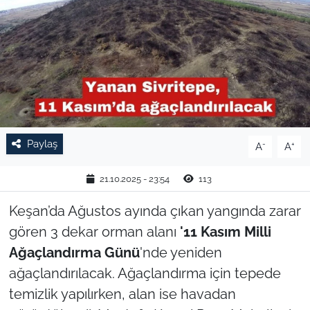
TARIM VE HAYVANCILIK
KÜLTÜR SANAT
RESMİ İLAN
SPOR
Paylaş
-
+
A
A
YAŞAM
21.10.2025 - 23:54
113
EDİRNE
Keşan’da Ağustos ayında çıkan yangında zarar
gören 3 dekar orman alanı
'11 Kasım Milli
TEKİRDAĞ
Ağaçlandırma Günü
'nde yeniden
ağaçlandırılacak. Ağaçlandırma için tepede
KIRKLARELİ
temizlik yapılırken, alan ise havadan
ÇANAKKALE