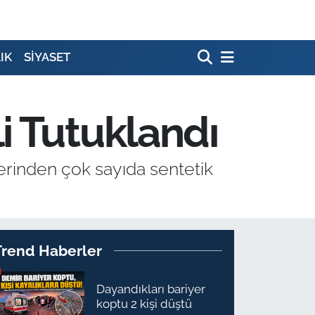
IK
SİYASET
i Tutuklandı
rinden çok sayıda sentetik
Trend Haberler
Dayandıkları bariyer
koptu 2 kişi düştü