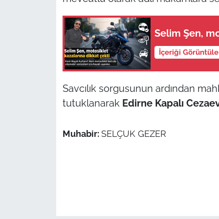
İş Dünyası
Bilim Teknoloji
Selim Şen, mo
İçeriği Görüntül
English News
Canlı Maç
Savcılık sorgusunun ardından mahke
tutuklanarak
Edirne Kapalı Cezae
Finans
Genel-A
Muhabir:
SELÇUK GEZER
Gündem-Eğitim