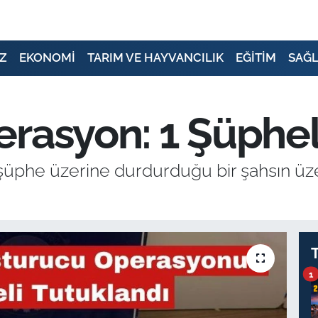
Z
EKONOMİ
TARIM VE HAYVANCILIK
EĞİTİM
SAĞL
rasyon: 1 Şüphel
şüphe üzerine durdurduğu bir şahsın üze
1