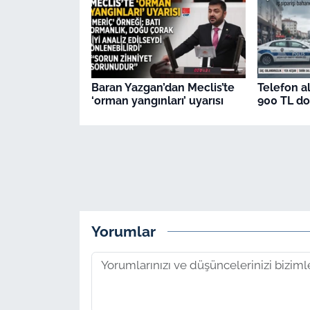
Baran Yazgan’dan Meclis’te
Telefon al
‘orman yangınları’ uyarısı
900 TL dol
Yorumlar