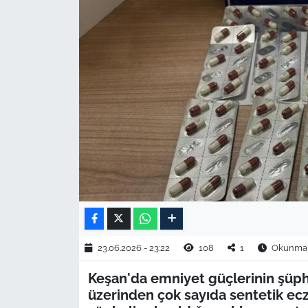
TARIM VE HAYVANCILIK
KÜLTÜR SANAT
RESMİ İLAN
SPOR
YAŞAM
EDİRNE
TEKİRDAĞ
23.06.2026 - 23:22
108
1
Okunma S
KIRKLARELİ
Keşan'da emniyet güçlerinin şüph
üzerinden çok sayıda sentetik ecza
ÇANAKKALE