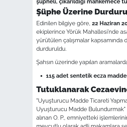
şüpheli, çıkarıldığı mahkemece t
Şüphe Üzerine Durdur
TÜRKİYE
Edinilen bilgiye göre,
22 Haziran 2
Bölge
ekiplerince Yörük Mahallesi’nde as
yürütülen çalışmalar kapsamında
Güvenlik
durduruldu.
Genel
Şahsın üzerinde yapılan aramalard
Politika
115 adet sentetik ecza madde
Flaş Haber
Tutuklanarak Cezaevin
Dış Haberler
"Uyuşturucu Madde Ticareti Yapma
Uyuşturucu Madde Bulundurmak" (T
Magazin
alınan O. P., emniyetteki işlemleri
mevcutlu olarak adli makamlara sev