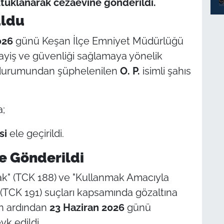
utuklanarak cezaevine gönderildi.
uldu
026
günü Keşan İlçe Emniyet Müdürlüğü
ayiş ve güvenliği sağlamaya yönelik
 durumundan şüphelenilen
O. P.
isimli şahıs
a;
si
ele geçirildi.
e Gönderildi
k" (TCK 188) ve "Kullanmak Amacıyla
CK 191) suçları kapsamında gözaltına
nin ardından
23 Haziran 2026
günü
k edildi.