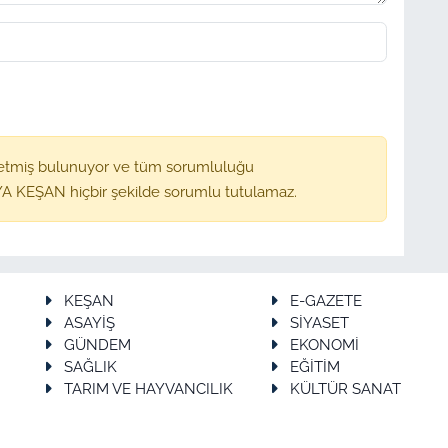
etmiş bulunuyor ve tüm sorumluluğu
A KEŞAN hiçbir şekilde sorumlu tutulamaz.
KEŞAN
E-GAZETE
ASAYİŞ
SİYASET
GÜNDEM
EKONOMİ
SAĞLIK
EĞİTİM
TARIM VE HAYVANCILIK
KÜLTÜR SANAT