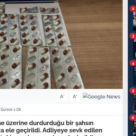
2
3
4
5
-
+
A
A
üresi: 1 Dk
6
e üzerine durdurduğu bir şahsın
 ele geçirildi. Adliyeye sevk edilen