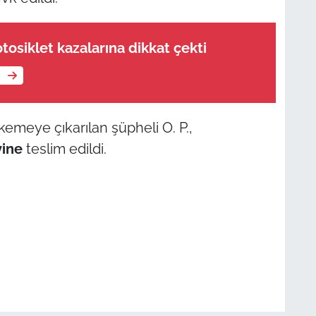
tosiklet kazalarına dikkat çekti
e
meye çıkarılan şüpheli O. P.,
vine
teslim edildi.