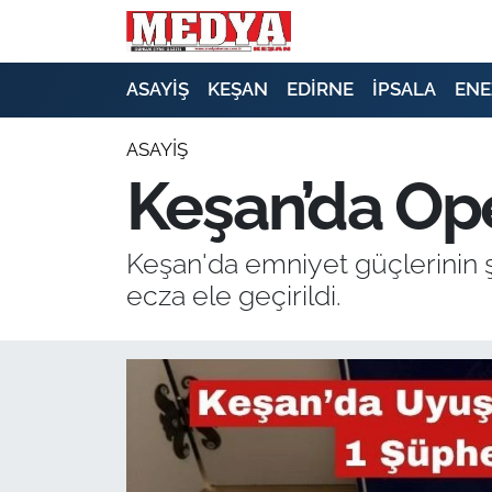
KEŞAN
ASAYİŞ
KEŞAN
EDİRNE
İPSALA
ENE
E-GAZETE
ASAYİŞ
Keşan’da Ope
ASAYİŞ
SİYASET
Keşan'da emniyet güçlerinin 
ecza ele geçirildi.
GÜNDEM
EKONOMİ
SAĞLIK
EĞİTİM