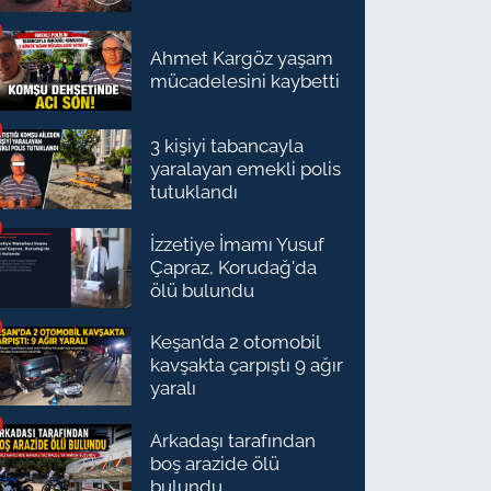
Ahmet Kargöz yaşam
mücadelesini kaybetti
3 kişiyi tabancayla
yaralayan emekli polis
tutuklandı
İzzetiye İmamı Yusuf
Çapraz, Korudağ'da
ölü bulundu
Keşan’da 2 otomobil
kavşakta çarpıştı 9 ağır
yaralı
Arkadaşı tarafından
boş arazide ölü
bulundu