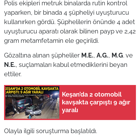
Polis ekipleri metruk binalarda rutin kontrol
yaparken, bir binada 4 şüpheliyi uyuşturucu
TÜRKİYE
kullanırken gördü. Şüphelilerin önünde 4 adet
uyuşturucu aparatı olarak bilinen payp ve 2,42
Bölge
gram metamfetamin ele geçirildi.
Güvenlik
Gözaltına alınan şüpheliler
M.E.
,
A.G.
,
M.G
. ve
Genel
N.E.
, suçlamaları kabul etmediklerini beyan
ettiler.
Politika
Keşan’da 2 otomobil
Flaş Haber
kavşakta çarpıştı 9 ağır
yaralı
Dış Haberler
Magazin
Olayla ilgili soruşturma başlatıldı.