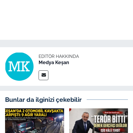
İş Dünyası
Bilim Teknoloji
English News
Canlı Maç
EDITÖR HAKKINDA
Medya Keşan
Finans
Genel-A
Gündem-Eğitim
Bunlar da ilginizi çekebilir