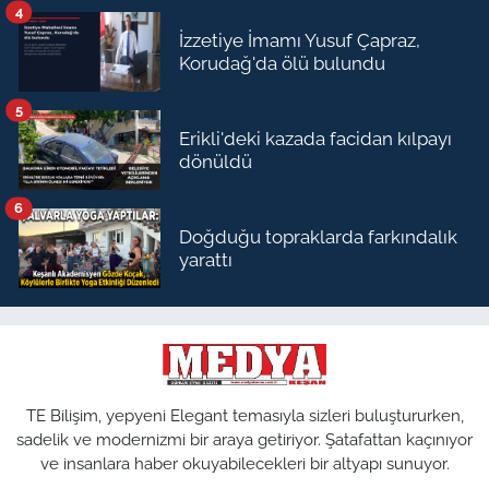
4
İzzetiye İmamı Yusuf Çapraz,
Korudağ'da ölü bulundu
5
Erikli'deki kazada facidan kılpayı
dönüldü
6
Doğduğu topraklarda farkındalık
yarattı
TE Bilişim, yepyeni Elegant temasıyla sizleri buluştururken,
sadelik ve modernizmi bir araya getiriyor. Şatafattan kaçınıyor
ve insanlara haber okuyabilecekleri bir altyapı sunuyor.