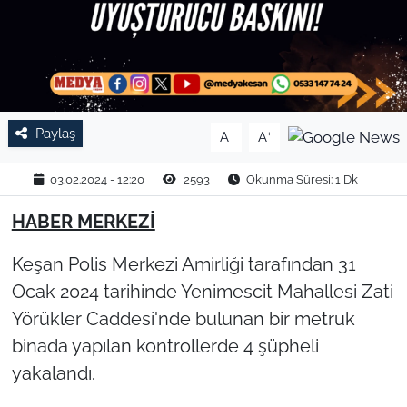
TARIM VE HAYVANCILIK
KÜLTÜR SANAT
RESMİ İLAN
Paylaş
-
+
A
A
SPOR
03.02.2024 - 12:20
2593
Okunma Süresi: 1 Dk
YAŞAM
HABER MERKEZİ
Keşan Polis Merkezi Amirliği tarafından 31
EDİRNE
Ocak 2024 tarihinde Yenimescit Mahallesi Zati
TEKİRDAĞ
Yörükler Caddesi'nde bulunan bir metruk
binada yapılan kontrollerde 4 şüpheli
KIRKLARELİ
yakalandı.
ÇANAKKALE