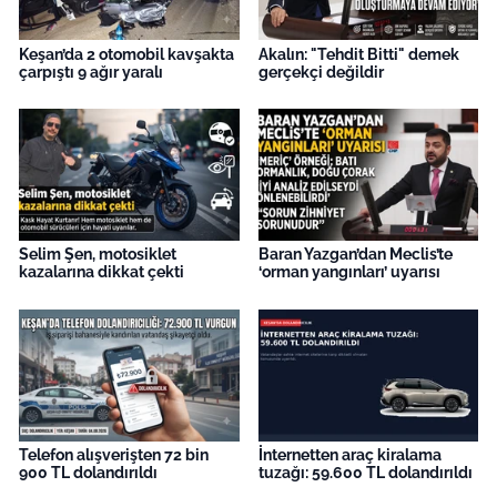
Keşan’da 2 otomobil kavşakta
Akalın: "Tehdit Bitti" demek
çarpıştı 9 ağır yaralı
gerçekçi değildir
Selim Şen, motosiklet
Baran Yazgan’dan Meclis’te
kazalarına dikkat çekti
‘orman yangınları’ uyarısı
Telefon alışverişten 72 bin
İnternetten araç kiralama
900 TL dolandırıldı
tuzağı: 59.600 TL dolandırıldı