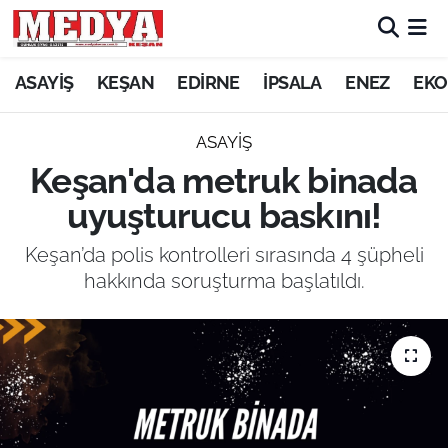
KEŞAN
ASAYİŞ
KEŞAN
EDİRNE
İPSALA
ENEZ
EKO
E-GAZETE
ASAYİŞ
Keşan'da metruk binada
ASAYİŞ
uyuşturucu baskını!
SİYASET
Keşan’da polis kontrolleri sırasında 4 şüpheli
hakkında soruşturma başlatıldı.
GÜNDEM
EKONOMİ
SAĞLIK
EĞİTİM