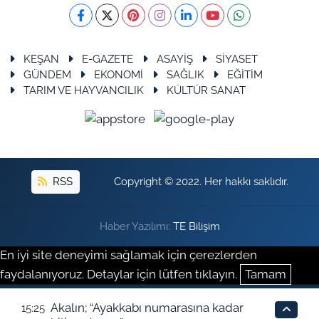
KEŞAN
E-GAZETE
ASAYİŞ
SİYASET
GÜNDEM
EKONOMİ
SAĞLIK
EĞİTİM
TARIM VE HAYVANCILIK
KÜLTÜR SANAT
RSS
Copyright © 2022. Her hakkı saklıdır.
Haber Yazılımı:
TE Bilişim
En iyi site deneyimi sağlamak için çerezlerden
faydalanıyoruz. Detaylar için lütfen tıklayın.
Tamam
Akalın; “Ayakkabı numarasına kadar
15:25