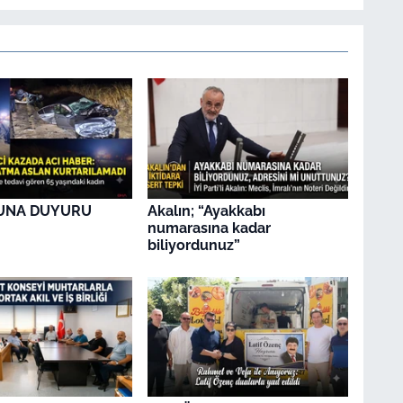
UNA DUYURU
Akalın; “Ayakkabı
numarasına kadar
biliyordunuz”