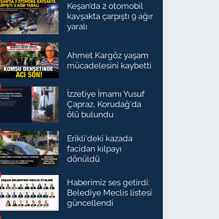
Keşan’da 2 otomobil
kavşakta çarpıştı 9 ağır
yaralı
Ahmet Kargöz yaşam
mücadelesini kaybetti
İzzetiye İmamı Yusuf
Çapraz, Korudağ'da
ölü bulundu
Erikli'deki kazada
facidan kılpayı
dönüldü
Haberimiz ses getirdi:
Belediye Meclis listesi
güncellendi