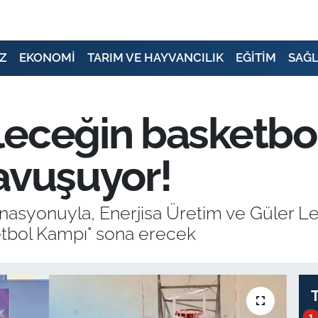
Z
EKONOMİ
TARIM VE HAYVANCILIK
EĞİTİM
SAĞL
eceğin basketbol
avuşuyor!
nasyonuyla, Enerjisa Üretim ve Güler Leg
etbol Kampı" sona erecek
1