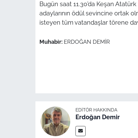
İş Dünyası
Bugün saat 11.30’da Keşan Atatürk 
adaylarının ödül sevincine ortak ol
Bilim Teknoloji
isteyen tüm vatandaşlar törene dav
English News
Muhabir:
ERDOĞAN DEMİR
Canlı Maç
Finans
Genel-A
Gündem-Eğitim
EDITÖR HAKKINDA
Erdoğan Demir