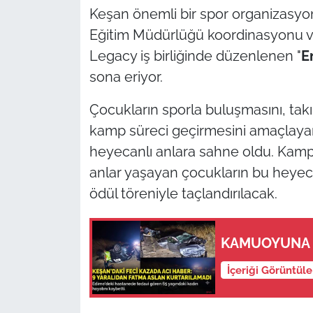
Keşan önemli bir spor organizasyonu
TÜRKİYE
Eğitim Müdürlüğü koordinasyonu ve
Legacy iş birliğinde düzenlenen "
E
Bölge
sona eriyor.
Güvenlik
Çocukların sporla buluşmasını, tak
kamp süreci geçirmesini amaçlaya
Genel
heyecanlı anlara sahne oldu. Kampt
anlar yaşayan çocukların bu heyeca
Politika
ödül töreniyle taçlandırılacak.
Flaş Haber
KAMUOYUNA
Dış Haberler
İçeriği Görüntül
Magazin