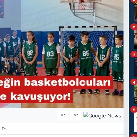
2
3
4
5
-
+
A
A
1 Dk
6