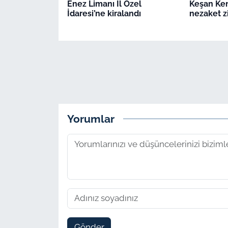
Enez Limanı İl Özel
Keşan Ken
İdaresi’ne kiralandı
nezaket z
Yorumlar
Gönder