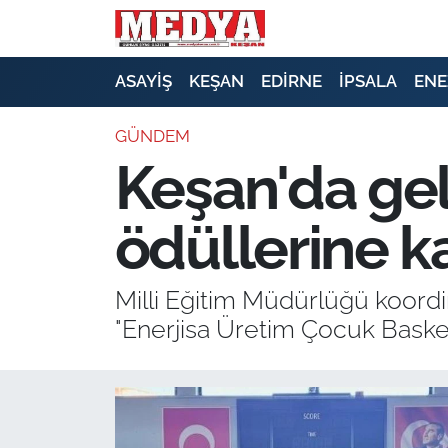
KEŞAN
ASAYİŞ
KEŞAN
EDİRNE
İPSALA
ENE
E-GAZETE
GÜNDEM
Keşan'da gel
ASAYİŞ
ödüllerine k
SİYASET
GÜNDEM
Milli Eğitim Müdürlüğü koordi
"Enerjisa Üretim Çocuk Bask
EKONOMİ
SAĞLIK
EĞİTİM