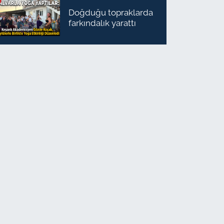
Doğduğu topraklarda
farkındalık yarattı