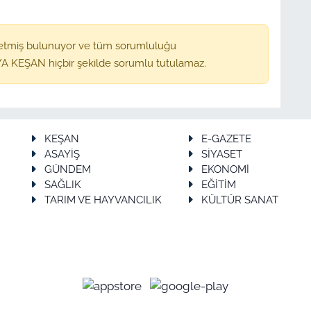
etmiş bulunuyor ve tüm sorumluluğu
A KEŞAN hiçbir şekilde sorumlu tutulamaz.
KEŞAN
E-GAZETE
ASAYİŞ
SİYASET
GÜNDEM
EKONOMİ
SAĞLIK
EĞİTİM
TARIM VE HAYVANCILIK
KÜLTÜR SANAT