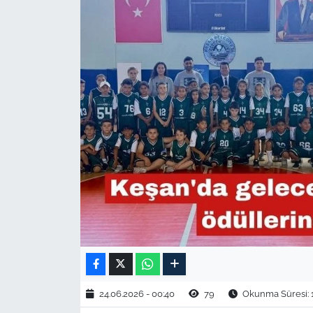
TARIM VE HAYVANCILIK
KÜLTÜR SANAT
RESMİ İLAN
SPOR
YAŞAM
EDİRNE
TEKİRDAĞ
KIRKLARELİ
24.06.2026 - 00:40
79
Okunma Süresi: 
ÇANAKKALE