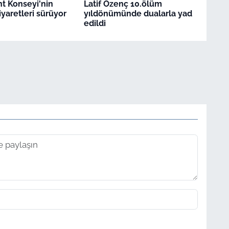
t Konseyi'nin
Latif Özenç 10.ölüm
iyaretleri sürüyor
yıldönümünde dualarla yad
edildi