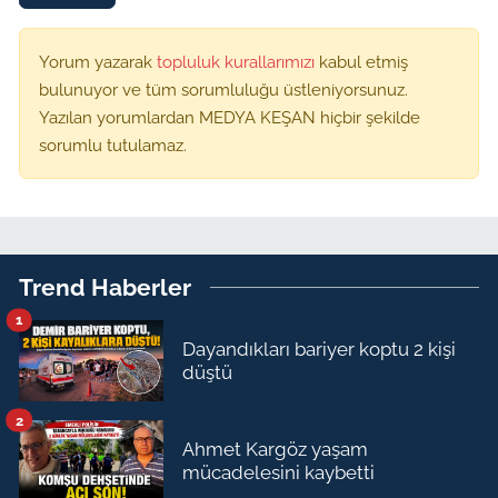
Yorum yazarak
topluluk kurallarımızı
kabul etmiş
bulunuyor ve tüm sorumluluğu üstleniyorsunuz.
Yazılan yorumlardan MEDYA KEŞAN hiçbir şekilde
sorumlu tutulamaz.
Trend Haberler
1
Dayandıkları bariyer koptu 2 kişi
düştü
2
Ahmet Kargöz yaşam
mücadelesini kaybetti