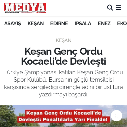
KEŞAN
ASAYİŞ
KEŞAN
EDİRNE
İPSALA
ENEZ
EKO
E-GAZETE
KEŞAN
Keşan Genç Ordu
ASAYİŞ
Kocaeli’de Devleşti
SİYASET
Türkiye Şampiyonası katılan Keşan Genç Ordu
Spor Kulübü, Bursa’nın güçlü temsilcisi
GÜNDEM
karşısında sergilediği dirençle adını bir üst tura
yazdırmayı başardı.
EKONOMİ
SAĞLIK
EĞİTİM