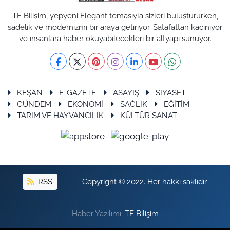
TE Bilişim, yepyeni Elegant temasıyla sizleri buluştururken,
sadelik ve modernizmi bir araya getiriyor. Şatafattan kaçınıyor
ve insanlara haber okuyabilecekleri bir altyapı sunuyor.
KEŞAN
E-GAZETE
ASAYİŞ
SİYASET
GÜNDEM
EKONOMİ
SAĞLIK
EĞİTİM
TARIM VE HAYVANCILIK
KÜLTÜR SANAT
RSS
Copyright © 2022. Her hakkı saklıdır.
Haber Yazılımı:
TE Bilişim