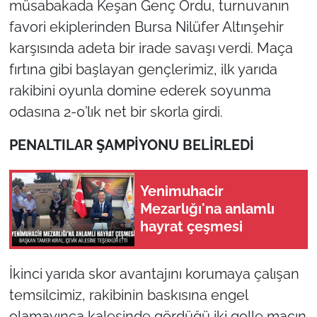
müsabakada Keşan Genç Ordu, turnuvanın
İş Dünyası
favori ekiplerinden Bursa Nilüfer Altınşehir
Bilim Teknoloji
karşısında adeta bir irade savaşı verdi. Maça
fırtına gibi başlayan gençlerimiz, ilk yarıda
English News
rakibini oyunla domine ederek soyunma
odasına 2-0’lık net bir skorla girdi.
Canlı Maç
PENALTILAR ŞAMPİYONU BELİRLEDİ
Finans
Genel-A
Yenimuhacir
Mezarlığı'na anlamlı
Gündem-Eğitim
hayrat çeşmesi
İkinci yarıda skor avantajını korumaya çalışan
temsilcimiz, rakibinin baskısına engel
olamayınca kalesinde gördüğü iki golle maçın