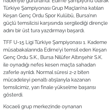
haberiyle gururlandı. Edirne şampiyonu olarak
Türkiye Şampiyonası Grup Maçları’na katılan
TÜRKİYE
Keşan Genç Ordu Spor Kulübü, Bursa’nın
güçlü temsilcisi karşısında sergilediği dirençle
Bölge
adını bir üst tura yazdırmayı başardı.
Güvenlik
TFF U-15 Ligi Türkiye Şampiyonası 1. Kademe
müsabakalarında Edirne’yi temsil eden Keşan
Genel
Genç Ordu S.K., Bursa Nilüfer Altınşehir S.K.
Politika
ile oynadığı nefes kesen maçta sahadan
zaferle ayrıldı. Normal süresi 2-2 biten
Flaş Haber
mücadeleyi penaltı atışlarıyla kazanan
temsilcimiz, yarı finale yükselme başarısı
Dış Haberler
gösterdi.
Magazin
Kocaeli grup merkezinde oynanan