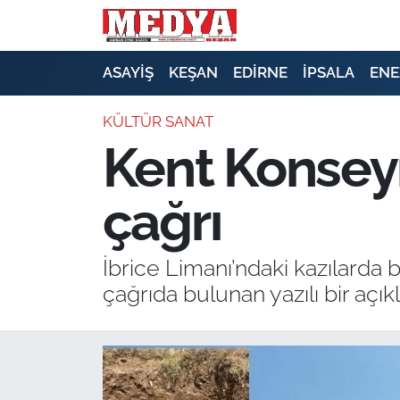
KEŞAN
ASAYİŞ
KEŞAN
EDİRNE
İPSALA
ENE
E-GAZETE
KÜLTÜR SANAT
Kent Konseyi’
ASAYİŞ
çağrı
SİYASET
GÜNDEM
İbrice Limanı’ndaki kazılarda bu
çağrıda bulunan yazılı bir açık
EKONOMİ
SAĞLIK
EĞİTİM