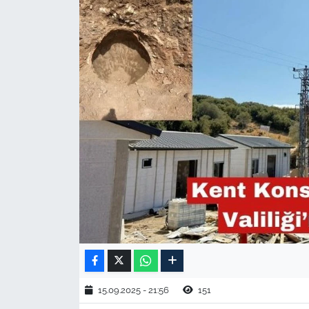
TARIM VE HAYVANCILIK
KÜLTÜR SANAT
RESMİ İLAN
SPOR
YAŞAM
EDİRNE
TEKİRDAĞ
KIRKLARELİ
15.09.2025 - 21:56
151
ÇANAKKALE