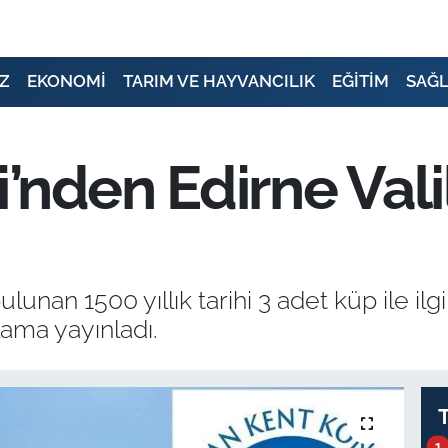
Z
EKONOMİ
TARIM VE HAYVANCILIK
EĞİTİM
SAĞL
nden Edirne Valil
lunan 1500 yıllık tarihi 3 adet küp ile ilg
lama yayınladı.
1