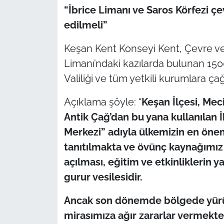
“İbrice Limanı ve Saros Körfezi çev
TÜRKİYE
edilmeli”
Keşan Kent Konseyi Kent, Çevre ve 
Bölge
Limanı’ndaki kazılarda bulunan 1500 yı
Güvenlik
Valiliği ve tüm yetkili kurumlara çağ
Genel
Açıklama şöyle: “
Keşan İlçesi, Mec
Antik Çağ’dan bu yana kullanılan İ
Politika
Merkezi” adıyla ülkemizin en öneml
tanıtılmakta ve övünç kaynağımız 
Flaş Haber
açılması, eğitim ve etkinliklerin ya
gurur vesilesidir.
Dış Haberler
Ancak son dönemde bölgede yürütül
Magazin
mirasımıza ağır zararlar vermekt