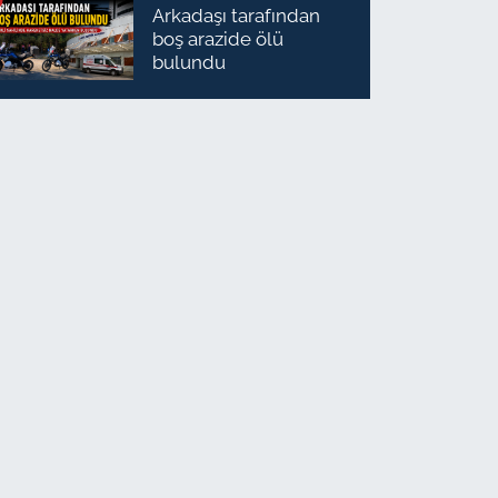
Arkadaşı tarafından
boş arazide ölü
bulundu