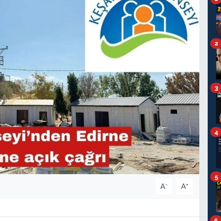
2
3
4
5
-
+
A
A
6