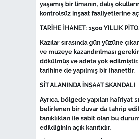
İş Dünyası
yaşamış bir limanın, dalış okulla
kontrolsüz inşaat faaliyetlerine a
Bilim Teknoloji
TARİHE İHANET: 1500 YILLIK PİT
English News
Kazılar sırasında gün yüzüne çıkar
Canlı Maç
ve müzeye kazandırılması gerekir
dökülmüş ve adeta yok edilmiştir. 
Finans
tarihine de yapılmış bir ihanettir.
Genel-A
SİT ALANINDA İNŞAAT SKANDALI
Gündem-Eğitim
Ayrıca, bölgede yapılan hafriyat s
belirlenen bir duvar da tahrip edi
tanıklıkları ile sabit olan bu dur
edildiğinin açık kanıtıdır.