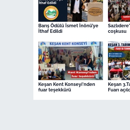
Barış Ödülü İsmet İnönü’ye
Sazlıdere
İthaf Edildi
coşkusu
Keşan Kent Konseyi'nden
Keşan 3.T
fuar teşekkürü
Fuarı açıld