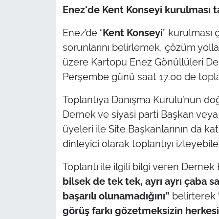
Enez'de Kent Konseyi kurulması ta
TÜRKİYE
Enez’de “
Kent Konseyi
” kurulması ç
sorunlarını belirlemek, çözüm yollar
Bölge
üzere Kartopu Enez Gönüllüleri De
Güvenlik
Perşembe günü saat 17.00 de topl
Genel
Toplantıya Danışma Kurulu’nun doğa
Dernek ve siyasi parti Başkan veya t
Politika
üyeleri ile Site Başkanlarının da ka
dinleyici olarak toplantıyı izleyebil
Flaş Haber
Toplantı ile ilgili bilgi veren Derne
Dış Haberler
bilsek de tek tek, ayrı ayrı çaba 
başarılı olunamadığını”
belirterek
Magazin
görüş farkı gözetmeksizin herkes