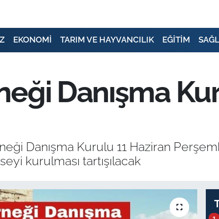
Z
EKONOMİ
TARIM VE HAYVANCILIK
EĞİTİM
SAĞL
neği Danışma Ku
neği Danışma Kurulu 11 Haziran Perşem
eyi kurulması tartışılacak
1