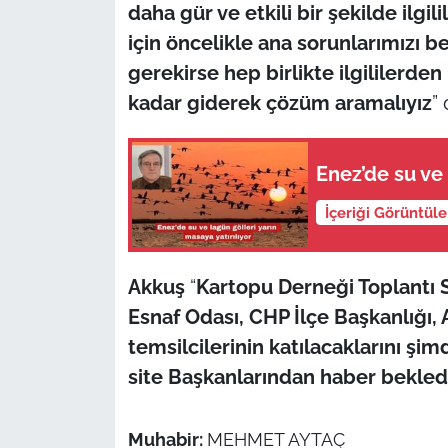
İş Dünyası
daha gür ve etkili bir şekilde ilgi
için öncelikle ana sorunlarımızı be
Bilim Teknoloji
gerekirse hep birlikte ilgililerde
kadar giderek çözüm aramalıyız
”
English News
Canlı Maç
Enez’de su ve 
Finans
İçeriği Görüntül
Genel-A
Akkuş
“
Kartopu Derneği Toplantı 
Gündem-Eğitim
Esnaf Odası, CHP İlçe Başkanlığı, 
temsilcilerinin katılacaklarını şimd
site Başkanlarından haber bekledi
Muhabir:
MEHMET AYTAÇ