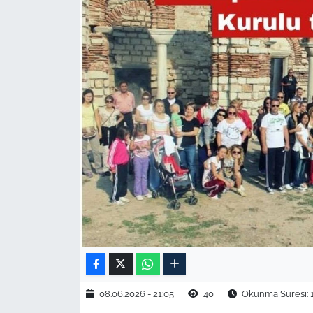
TARIM VE HAYVANCILIK
KÜLTÜR SANAT
RESMİ İLAN
SPOR
YAŞAM
EDİRNE
TEKİRDAĞ
KIRKLARELİ
08.06.2026 - 21:05
40
Okunma Süresi: 
ÇANAKKALE