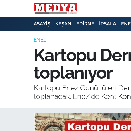
KEŞAN
ASAYİŞ
KEŞAN
EDİRNE
İPSALA
ENE
E-GAZETE
ENEZ
Kartopu Der
ASAYİŞ
toplanıyor
SİYASET
GÜNDEM
Kartopu Enez Gönüllüleri Der
toplanacak. Enez'de Kent Kons
EKONOMİ
SAĞLIK
EĞİTİM