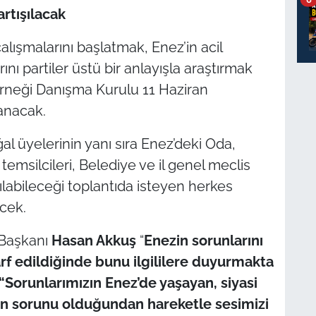
rtışılacak
alışmalarını başlatmak, Enez’in acil
ını partiler üstü bir anlayışla araştırmak
rneği Danışma Kurulu 11 Haziran
anacak.
l üyelerinin yanı sıra Enez’deki Oda,
emsilcileri, Belediye ve il genel meclis
tılabileceği toplantıda isteyen herkes
ecek.
k Başkanı
Hasan Akkuş
“
Enezin sorunlarını
sarf edildiğinde bunu ilgililere duyurmakta
“Sorunlarımızın Enez’de yaşayan, siyasi
in sorunu olduğundan hareketle sesimizi