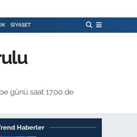
IK
SİYASET
rulu
be günü saat 17.00 de
Trend Haberler