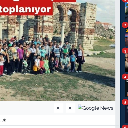
2
3
4
5
-
+
A
A
1 Dk
6