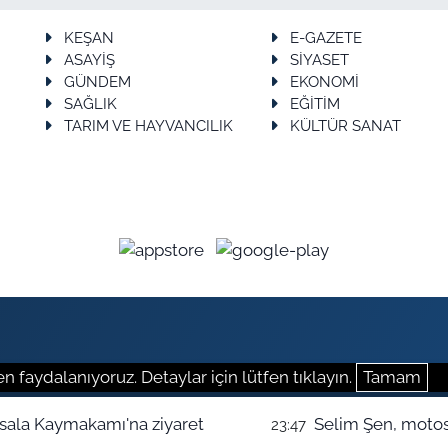
KEŞAN
E-GAZETE
ASAYİŞ
SİYASET
GÜNDEM
EKONOMİ
SAĞLIK
EĞİTİM
TARIM VE HAYVANCILIK
KÜLTÜR SANAT
n faydalanıyoruz. Detaylar için lütfen tıklayın.
Tamam
Parti Keşan'dan İpsala Kaymakamı'na ziyaret
Selim Şen, motosi
23:47