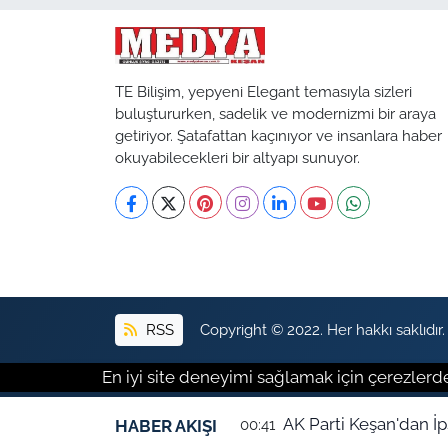
TE Bilişim, yepyeni Elegant temasıyla sizleri
buluştururken, sadelik ve modernizmi bir araya
getiriyor. Şatafattan kaçınıyor ve insanlara haber
okuyabilecekleri bir altyapı sunuyor.
RSS
Copyright © 2022. Her hakkı saklıdır.
En iyi site deneyimi sağlamak için çerezlerde
AK 
HABER AKIŞI
00:41