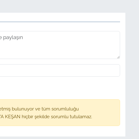
etmiş bulunuyor ve tüm sorumluluğu
A KEŞAN hiçbir şekilde sorumlu tutulamaz.