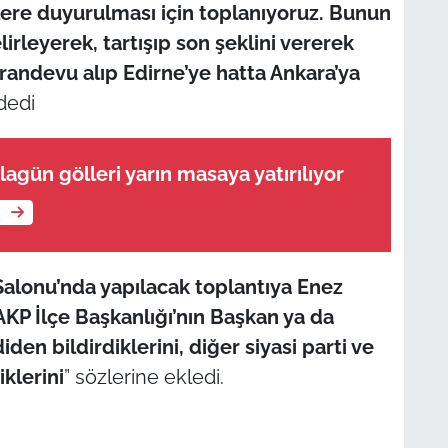
lilere duyurulması için toplanıyoruz. Bunun
lirleyerek, tartışıp son şeklini vererek
n randevu alıp Edirne’ye hatta Ankara’ya
 dedi
lagün gölleri yarın masaya yatırılıyor
e
Salonu’nda yapılacak toplantıya Enez
AKP İlçe Başkanlığı’nın Başkan ya da
iden bildirdiklerini, diğer siyasi parti ve
klerini
” sözlerine ekledi.