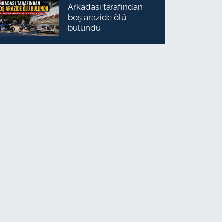
Arkadaşı tarafından
boş arazide ölü
bulundu