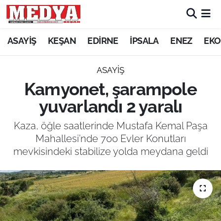
KEŞAN
ASAYİŞ
KEŞAN
EDİRNE
İPSALA
ENEZ
EKO
E-GAZETE
ASAYİŞ
Kamyonet, şarampole
ASAYİŞ
yuvarlandı 2 yaralı
SİYASET
Kaza, öğle saatlerinde Mustafa Kemal Paşa
Mahallesi’nde 700 Evler Konutları
GÜNDEM
mevkisindeki stabilize yolda meydana geldi
EKONOMİ
SAĞLIK
EĞİTİM