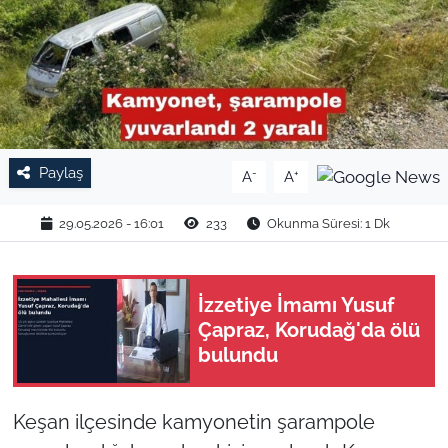
TARIM VE HAYVANCILIK
KÜLTÜR SANAT
RESMİ İLAN
Paylaş
-
+
A
A
SPOR
29.05.2026 - 16:01
233
Okunma Süresi: 1 Dk
YAŞAM
EDİRNE
İzzetiye İmamı Yusuf
Çapraz, Korudağ'da ölü
TEKİRDAĞ
bulundu
KIRKLARELİ
Keşan ilçesinde kamyonetin şarampole
ÇANAKKALE