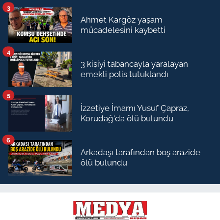
3
Ahmet Kargöz yaşam
mücadelesini kaybetti
4
3 kişiyi tabancayla yaralayan
emekli polis tutuklandı
5
İzzetiye İmamı Yusuf Çapraz,
Korudağ'da ölü bulundu
6
Arkadaşı tarafından boş arazide
ölü bulundu