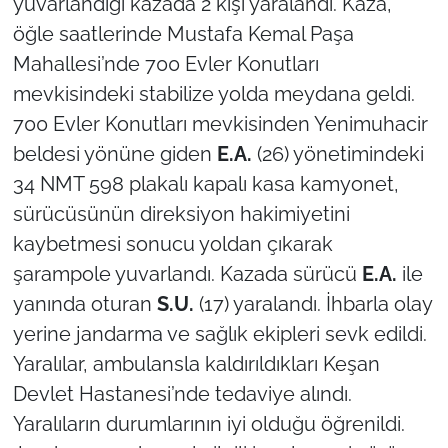
yuvarlandığı kazada 2 kişi yaralandı. Kaza,
öğle saatlerinde Mustafa Kemal Paşa
TÜRKİYE
Mahallesi’nde 700 Evler Konutları
mevkisindeki stabilize yolda meydana geldi.
Bölge
700 Evler Konutları mevkisinden Yenimuhacir
Güvenlik
beldesi yönüne giden
E.A.
(26) yönetimindeki
34 NMT 598 plakalı kapalı kasa kamyonet,
Genel
sürücüsünün direksiyon hakimiyetini
kaybetmesi sonucu yoldan çıkarak
Politika
şarampole yuvarlandı. Kazada sürücü
E.A.
ile
yanında oturan
S.U.
(17) yaralandı. İhbarla olay
Flaş Haber
yerine jandarma ve sağlık ekipleri sevk edildi.
Dış Haberler
Yaralılar, ambulansla kaldırıldıkları Keşan
Devlet Hastanesi’nde tedaviye alındı.
Magazin
Yaralıların durumlarının iyi olduğu öğrenildi.