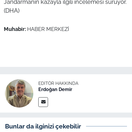
Jandarmanın kazayla ilgili incelemesi sürüyor.
İş Dünyası
(DHA)
Bilim Teknoloji
Muhabir:
HABER MERKEZİ
English News
Canlı Maç
Finans
Genel-A
EDITÖR HAKKINDA
Erdoğan Demir
Gündem-Eğitim
Bunlar da ilginizi çekebilir