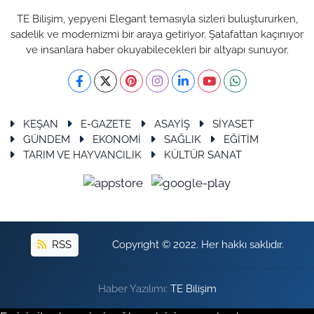
TE Bilişim, yepyeni Elegant temasıyla sizleri buluştururken,
sadelik ve modernizmi bir araya getiriyor. Şatafattan kaçınıyor
ve insanlara haber okuyabilecekleri bir altyapı sunuyor.
KEŞAN
E-GAZETE
ASAYİŞ
SİYASET
GÜNDEM
EKONOMİ
SAĞLIK
EĞİTİM
TARIM VE HAYVANCILIK
KÜLTÜR SANAT
RSS
Copyright © 2022. Her hakkı saklıdır.
Haber Yazılımı:
TE Bilişim