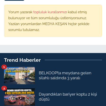
Yorum yazarak
topluluk kurallarımızı
kabul etmiş
bulunuyor ve tüm sorumluluğu üstleniyorsunuz.
Yazılan yorumlardan MEDYA KEŞAN hiçbir şekilde
sorumlu tutulamaz.
Trend Haberler
1
BELKOOP’ta meydana gelen
silahlı saldırıda 3 yaralı
2
Dayandıkları bariyer koptu 2 kişi
düştü