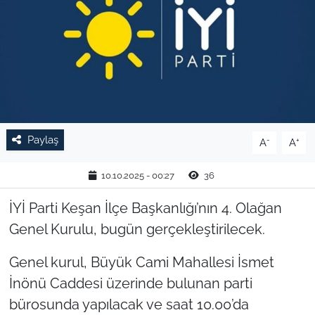
TARIM VE HAYVANCILIK
KÜLTÜR SANAT
RESMİ İLAN
SPOR
Paylaş
-
+
A
A
YAŞAM
10.10.2025 - 00:27
36
EDİRNE
İYİ Parti Keşan İlçe Başkanlığı’nın 4. Olağan
Genel Kurulu, bugün gerçekleştirilecek.
TEKİRDAĞ
Genel kurul, Büyük Cami Mahallesi İsmet
KIRKLARELİ
İnönü Caddesi üzerinde bulunan parti
bürosunda yapılacak ve saat 10.00’da
ÇANAKKALE