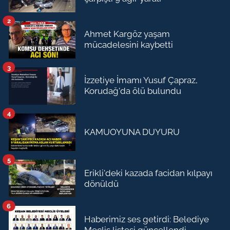
2
Ahmet Kargöz yaşam
mücadelesini kaybetti
3
İzzetiye İmamı Yusuf Çapraz,
Korudağ'da ölü bulundu
4
KAMUOYUNA DUYURU
5
Erikli'deki kazada facidan kılpayı
dönüldü
6
Haberimiz ses getirdi: Belediye
Meclis listesi güncellendi