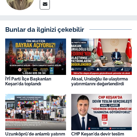
İş Dünyası
Bilim Teknoloji
Bunlar da ilginizi çekebilir
English News
Canlı Maç
Finans
İYİ Parti İlçe Başkanları
Aksal, Uraloğlu ile ulaştırma
Genel-A
Keşan'da toplandı
yatırımlarını değerlendirdi
Gündem-Eğitim
Uzunköprü'de anlamlı yatırım
CHP Keşan'da devir teslim