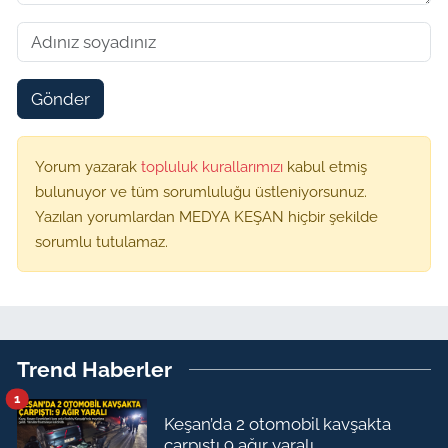
Gönder
Yorum yazarak
topluluk kurallarımızı
kabul etmiş
bulunuyor ve tüm sorumluluğu üstleniyorsunuz.
Yazılan yorumlardan MEDYA KEŞAN hiçbir şekilde
sorumlu tutulamaz.
Trend Haberler
1
Keşan’da 2 otomobil kavşakta
çarpıştı 9 ağır yaralı