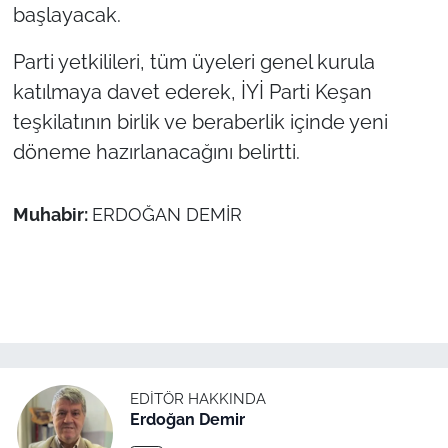
başlayacak.
TÜRKİYE
Parti yetkilileri, tüm üyeleri genel kurula
katılmaya davet ederek, İYİ Parti Keşan
Bölge
teşkilatının birlik ve beraberlik içinde yeni
Güvenlik
döneme hazırlanacağını belirtti.
Genel
Muhabir:
ERDOĞAN DEMİR
Politika
Flaş Haber
Dış Haberler
EDITÖR HAKKINDA
Magazin
Erdoğan Demir