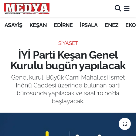
KEŞAN
ASAYİŞ
KEŞAN
EDİRNE
İPSALA
ENEZ
EKO
E-GAZETE
SİYASET
İYİ Parti Keşan Genel
ASAYİŞ
Kurulu bugün yapılacak
SİYASET
Genel kurul, Büyük Cami Mahallesi İsmet
İnönü Caddesi üzerinde bulunan parti
GÜNDEM
bürosunda yapılacak ve saat 10.00’da
başlayacak.
EKONOMİ
SAĞLIK
EĞİTİM