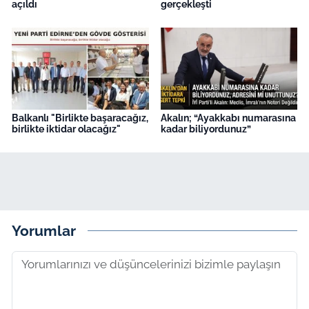
açıldı
gerçekleşti
Balkanlı "Birlikte başaracağız,
Akalın; “Ayakkabı numarasına
birlikte iktidar olacağız"
kadar biliyordunuz”
Yorumlar