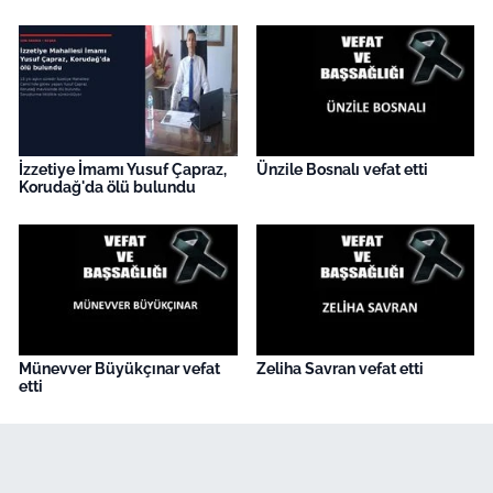
İzzetiye İmamı Yusuf Çapraz,
Ünzile Bosnalı vefat etti
Korudağ'da ölü bulundu
Münevver Büyükçınar vefat
Zeliha Savran vefat etti
etti