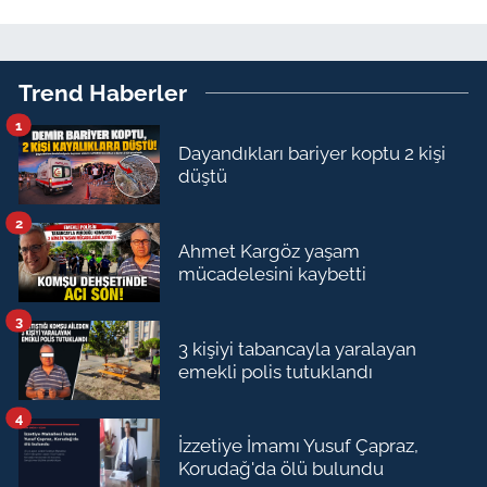
Trend Haberler
1
Dayandıkları bariyer koptu 2 kişi
düştü
2
Ahmet Kargöz yaşam
mücadelesini kaybetti
3
3 kişiyi tabancayla yaralayan
emekli polis tutuklandı
4
İzzetiye İmamı Yusuf Çapraz,
Korudağ'da ölü bulundu