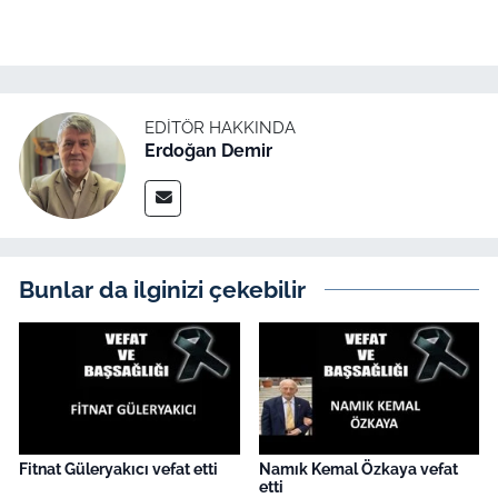
İş Dünyası
Bilim Teknoloji
English News
EDITÖR HAKKINDA
Erdoğan Demir
Canlı Maç
Finans
Bunlar da ilginizi çekebilir
Genel-A
Gündem-Eğitim
Fitnat Güleryakıcı vefat etti
Namık Kemal Özkaya vefat
etti