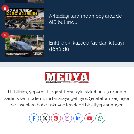
5
Arkadaşı tarafından boş arazide
ölü bulundu
6
Erikli'deki kazada facidan kılpayı
dönüldü
TE Bilişim, yepyeni Elegant temasıyla sizleri buluştururken,
sadelik ve modernizmi bir araya getiriyor. Şatafattan kaçınıyor
ve insanlara haber okuyabilecekleri bir altyapı sunuyor.