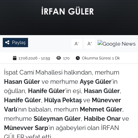
TARIM VE HAYVANCILIK
KÜLTÜR SANAT
RESMİ İLAN
Paylaş
-
+
A
A
SPOR
17.06.2026 - 12:59
170
Okunma Süresi: 1 Dk
İspat Cami Mahallesi halkından, merhum
YAŞAM
Hasan Güler
ve merhume
Ayşe Güler
’in
EDİRNE
oğulları,
Hanife Güler
’in eşi,
Hasan Güler
,
Hanife Güler
,
Hülya Pektaş
ve
Münevver
TEKİRDAĞ
Varlı
’nın babaları, merhum
Mehmet Güler
,
merhume
Süleyman Güler
,
Habibe Onar
ve
KIRKLARELİ
Münevver Sarp
’ın ağabeyleri olan İRFAN
GÜLER vefat etti.
ÇANAKKALE