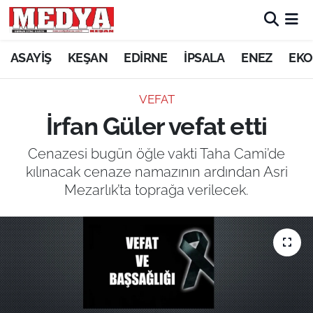
KEŞAN
ASAYİŞ
KEŞAN
EDİRNE
İPSALA
ENEZ
EKO
E-GAZETE
VEFAT
İrfan Güler vefat etti
ASAYİŞ
Cenazesi bugün öğle vakti Taha Cami’de
SİYASET
kılınacak cenaze namazının ardından Asri
Mezarlık’ta toprağa verilecek.
GÜNDEM
EKONOMİ
SAĞLIK
EĞİTİM