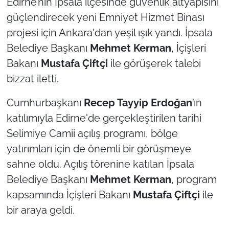
Edirne’nin İpsala ilçesinde güvenlik altyapısını
güçlendirecek yeni Emniyet Hizmet Binası
TÜRKİYE
projesi için Ankara'dan yeşil ışık yandı. İpsala
Belediye Başkanı
Mehmet Kerman
, İçişleri
Bölge
Bakanı
Mustafa Çiftçi
ile görüşerek talebi
Güvenlik
bizzat iletti.
Cumhurbaşkanı
Recep Tayyip Erdoğan
’ın
Genel
katılımıyla Edirne'de gerçekleştirilen tarihi
Politika
Selimiye Camii açılış programı, bölge
yatırımları için de önemli bir görüşmeye
Flaş Haber
sahne oldu. Açılış törenine katılan İpsala
Belediye Başkanı
Mehmet Kerman
, program
Dış Haberler
kapsamında İçişleri Bakanı
Mustafa Çiftçi
ile
Magazin
bir araya geldi.