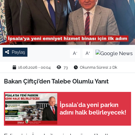
TARIM VE HAYVANCILIK
KÜLTÜR SANAT
RESMİ İLAN
Paylaş
-
+
A
A
SPOR
16.06.2026 - 00:04
73
Okunma Süresi: 2 Dk
YAŞAM
Bakan Çiftçi’den Talebe Olumlu Yanıt
EDİRNE
TEKİRDAĞ
İpsala'da yeni parkın
adını halk belirleyecek!
KIRKLARELİ
ÇANAKKALE