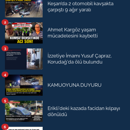
Keşan’da 2 otomobil kavşakta
çarpıştı 9 ağır yaralı
2
Ahmet Kargöz yaşam
mücadelesini kaybetti
3
İzzetiye İmamı Yusuf Çapraz,
Korudağ'da ölü bulundu
4
KAMUOYUNA DUYURU
5
Erikli'deki kazada facidan kılpayı
dönüldü
6