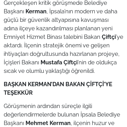
İş Dünyası
Gerçekleşen kritik görüşmede Belediye
Başkanı
Kerman
, İpsala’nın modern ve daha
Bilim Teknoloji
güçlü bir güvenlik altyapısına kavuşması
adına ilçeye kazandırılması planlanan yeni
English News
Emniyet Hizmet Binası talebini Bakan
Çiftçi
’ye
aktardı. İlçenin stratejik önemi ve gelişen
Canlı Maç
ihtiyaçları doğrultusunda hazırlanan projeye,
Finans
İçişleri Bakanı
Mustafa Çiftçi
’nin de oldukça
sıcak ve olumlu yaklaştığı öğrenildi.
Genel-A
BAŞKAN KERMAN’DAN BAKAN ÇİFTÇİ’YE
Gündem-Eğitim
TEŞEKKÜR
Görüşmenin ardından süreçle ilgili
değerlendirmelerde bulunan İpsala Belediye
Başkanı
Mehmet Kerman
, ilçenin huzur ve