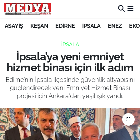
KEŞAN
ASAYİŞ
KEŞAN
EDİRNE
İPSALA
ENEZ
EKO
E-GAZETE
İPSALA
İpsala’ya yeni emniyet
ASAYİŞ
hizmet binası için ilk adım
SİYASET
Edirne’nin İpsala ilçesinde güvenlik altyapısını
güçlendirecek yeni Emniyet Hizmet Binası
GÜNDEM
projesi için Ankara'dan yeşil ışık yandı.
EKONOMİ
SAĞLIK
EĞİTİM