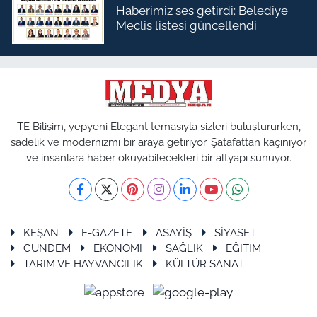
Haberimiz ses getirdi: Belediye
Meclis listesi güncellendi
TE Bilişim, yepyeni Elegant temasıyla sizleri buluştururken,
sadelik ve modernizmi bir araya getiriyor. Şatafattan kaçınıyor
ve insanlara haber okuyabilecekleri bir altyapı sunuyor.
KEŞAN
E-GAZETE
ASAYİŞ
SİYASET
GÜNDEM
EKONOMİ
SAĞLIK
EĞİTİM
TARIM VE HAYVANCILIK
KÜLTÜR SANAT