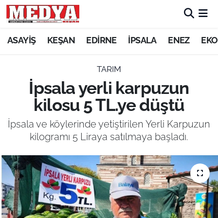
KEŞAN
ASAYİŞ
KEŞAN
EDİRNE
İPSALA
ENEZ
EKO
E-GAZETE
TARIM
İpsala yerli karpuzun
ASAYİŞ
kilosu 5 TL.ye düştü
SİYASET
İpsala ve köylerinde yetiştirilen Yerli Karpuzun
kilogramı 5 Liraya satılmaya başladı.
GÜNDEM
EKONOMİ
SAĞLIK
EĞİTİM