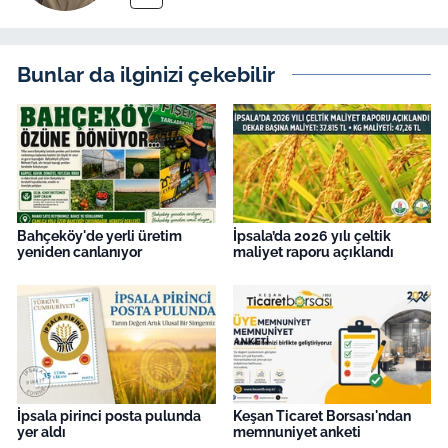
İş Dünyası
Bilim Teknoloji
Bunlar da ilginizi çekebilir
English News
Canlı Maç
Finans
Bahçeköy'de yerli üretim
İpsala’da 2026 yılı çeltik
yeniden canlanıyor
maliyet raporu açıklandı
Genel-A
Gündem-Eğitim
İpsala pirinci posta pulunda
Keşan Ticaret Borsası'ndan
yer aldı
memnuniyet anketi