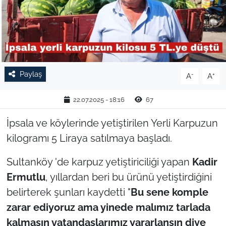
TARIM VE HAYVANCILIK
KÜLTÜR SANAT
RESMİ İLAN
Paylaş
-
+
A
A
SPOR
22.07.2025 - 18:16
67
YAŞAM
İpsala ve köylerinde yetiştirilen Yerli Karpuzun
kilogramı 5 Liraya satılmaya başladı.
EDİRNE
Sultanköy 'de karpuz yetiştiriciliği yapan
Kadir
TEKİRDAĞ
Ermutlu
, yıllardan beri bu ürünü yetiştirdiğini
belirterek şunları kaydetti "
Bu sene komple
KIRKLARELİ
zarar ediyoruz ama yinede malımız tarlada
kalmasın vatandaşlarımız yararlansın diye
ÇANAKKALE