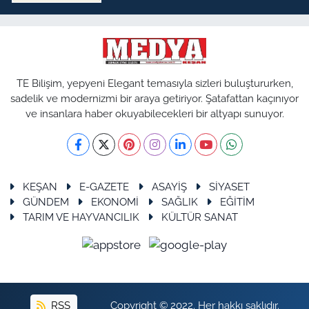
TE Bilişim, yepyeni Elegant temasıyla sizleri buluştururken,
sadelik ve modernizmi bir araya getiriyor. Şatafattan kaçınıyor
ve insanlara haber okuyabilecekleri bir altyapı sunuyor.
KEŞAN
E-GAZETE
ASAYİŞ
SİYASET
GÜNDEM
EKONOMİ
SAĞLIK
EĞİTİM
TARIM VE HAYVANCILIK
KÜLTÜR SANAT
RSS
Copyright © 2022. Her hakkı saklıdır.