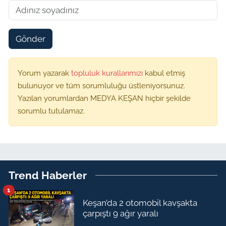
Gönder
Yorum yazarak
topluluk kurallarımızı
kabul etmiş
bulunuyor ve tüm sorumluluğu üstleniyorsunuz.
Yazılan yorumlardan MEDYA KEŞAN hiçbir şekilde
sorumlu tutulamaz.
Trend Haberler
1
Keşan’da 2 otomobil kavşakta
çarpıştı 9 ağır yaralı