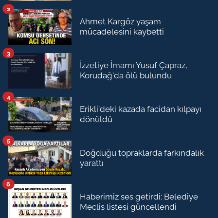
2
Ahmet Kargöz yaşam
mücadelesini kaybetti
3
İzzetiye İmamı Yusuf Çapraz,
Korudağ'da ölü bulundu
4
Erikli'deki kazada facidan kılpayı
dönüldü
5
Doğduğu topraklarda farkındalık
yarattı
6
Haberimiz ses getirdi: Belediye
Meclis listesi güncellendi