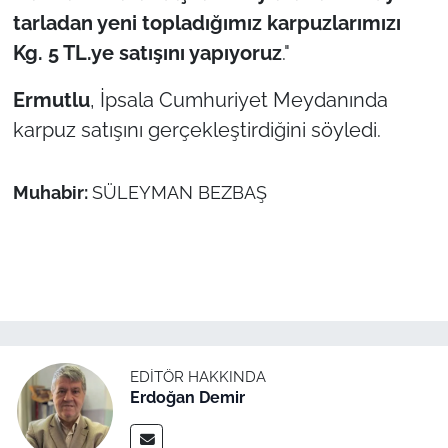
tarladan yeni topladığımız karpuzlarımızı
TÜRKİYE
Kg. 5 TL.ye satışını yapıyoruz
."
Ermutlu
, İpsala Cumhuriyet Meydanında
Bölge
karpuz satışını gerçekleştirdiğini söyledi.
Güvenlik
Muhabir:
SÜLEYMAN BEZBAŞ
Genel
Politika
Flaş Haber
Dış Haberler
EDITÖR HAKKINDA
Erdoğan Demir
Magazin