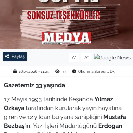
TARIM VE HAYVANCILIK
KÜLTÜR SANAT
RESMİ İLAN
SPOR
Paylaş
-
+
A
A
YAŞAM
16.05.2026 - 11:29
33
Okunma Süresi: 1 Dk
Gazetemiz 33 yaşında
EDİRNE
17 Mayıs 1993 tarihinde Keşan’da
Yılmaz
TEKİRDAĞ
Özkaya
tarafından kurularak yayın hayatına
giren ve 12 yıldan bu yana sahipliğini
Mustafa
KIRKLARELİ
Bezbaş
’ın, Yazı İşleri Müdürlüğünü
Erdoğan
ÇANAKKALE