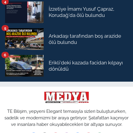
4
İzzetiye İmamı Yusuf Çapraz,
Korudağ'da ölü bulundu
5
Arkadaşı tarafından boş arazide
ölü bulundu
6
Erikli'deki kazada facidan kılpayı
dönüldü
TE Bilişim, yepyeni Elegant temasıyla sizleri buluştururken,
sadelik ve modernizmi bir araya getiriyor. Şatafattan kaçınıyor
ve insanlara haber okuyabilecekleri bir altyapı sunuyor.