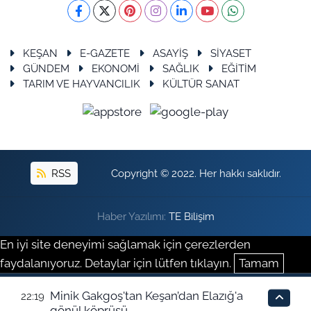
KEŞAN
E-GAZETE
ASAYİŞ
SİYASET
GÜNDEM
EKONOMİ
SAĞLIK
EĞİTİM
TARIM VE HAYVANCILIK
KÜLTÜR SANAT
RSS
Copyright © 2022. Her hakkı saklıdır.
Haber Yazılımı:
TE Bilişim
En iyi site deneyimi sağlamak için çerezlerden
faydalanıyoruz. Detaylar için lütfen tıklayın.
Tamam
Minik Gakgoş'tan Keşan’dan Elazığ'a
22:19
gönül köprüsü