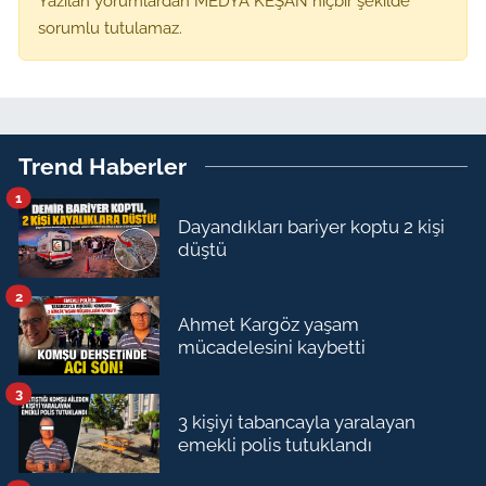
Yazılan yorumlardan MEDYA KEŞAN hiçbir şekilde
sorumlu tutulamaz.
Trend Haberler
1
Dayandıkları bariyer koptu 2 kişi
düştü
2
Ahmet Kargöz yaşam
mücadelesini kaybetti
3
3 kişiyi tabancayla yaralayan
emekli polis tutuklandı