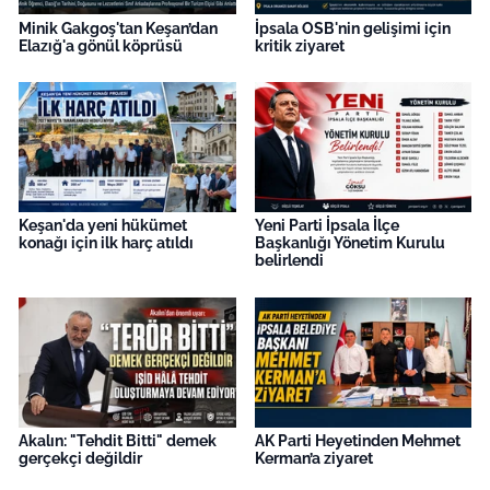
Minik Gakgoş'tan Keşan’dan
İpsala OSB'nin gelişimi için
Elazığ'a gönül köprüsü
kritik ziyaret
Keşan'da yeni hükümet
Yeni Parti İpsala İlçe
konağı için ilk harç atıldı
Başkanlığı Yönetim Kurulu
belirlendi
Akalın: "Tehdit Bitti" demek
AK Parti Heyetinden Mehmet
gerçekçi değildir
Kerman’a ziyaret