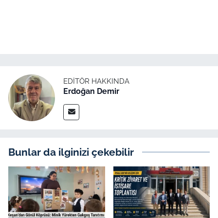
İş Dünyası
Bilim Teknoloji
English News
Canlı Maç
EDITÖR HAKKINDA
Erdoğan Demir
Finans
Genel-A
Bunlar da ilginizi çekebilir
Gündem-Eğitim