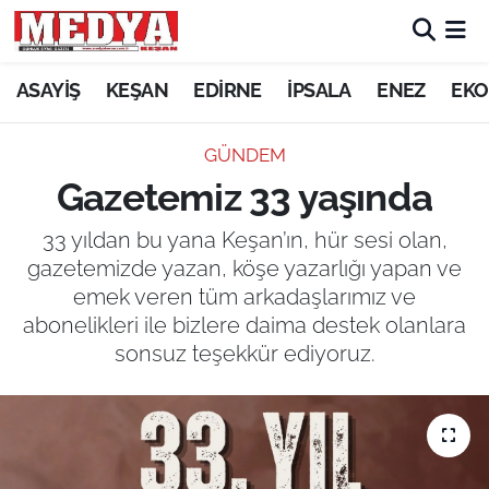
KEŞAN
ASAYİŞ
KEŞAN
EDİRNE
İPSALA
ENEZ
EKO
E-GAZETE
GÜNDEM
Gazetemiz 33 yaşında
ASAYİŞ
33 yıldan bu yana Keşan’ın, hür sesi olan,
SİYASET
gazetemizde yazan, köşe yazarlığı yapan ve
emek veren tüm arkadaşlarımız ve
GÜNDEM
abonelikleri ile bizlere daima destek olanlara
sonsuz teşekkür ediyoruz.
EKONOMİ
SAĞLIK
EĞİTİM