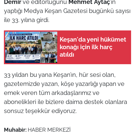
Demir
ve editörlüğünü
Mehmet
Aytaç
’ın
yaptığı Medya Keşan Gazetesi bugünkü sayısı
TÜRKİYE
ile 33. yılına girdi.
Bölge
Keşan'da yeni hükümet
Güvenlik
konağı için ilk harç
atıldı
Genel
33 yıldan bu yana Keşan’ın, hür sesi olan,
Politika
gazetemizde yazan, köşe yazarlığı yapan ve
Flaş Haber
emek veren tüm arkadaşlarımız ve
abonelikleri ile bizlere daima destek olanlara
Dış Haberler
sonsuz teşekkür ediyoruz.
Magazin
Muhabir:
HABER MERKEZİ