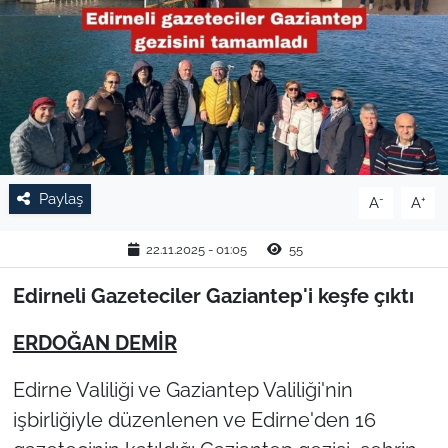
TARIM VE HAYVANCILIK
KÜLTÜR SANAT
RESMİ İLAN
SPOR
Paylaş
-
+
A
A
YAŞAM
22.11.2025 - 01:05
55
EDİRNE
Edirneli Gazeteciler Gaziantep'i keşfe çıktı
​ERDOĞAN DEMİR
TEKİRDAĞ
Edirne Valiliği ve Gaziantep Valiliği'nin
KIRKLARELİ
işbirliğiyle düzenlenen ve Edirne'den 16
ÇANAKKALE