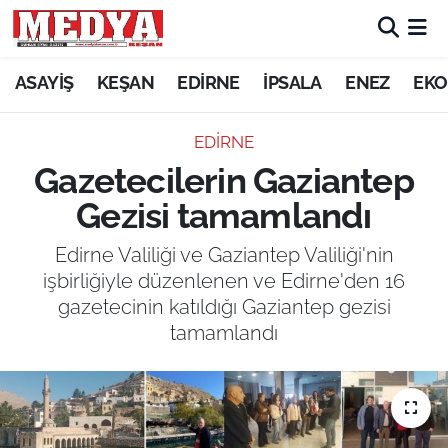
KEŞAN
ASAYİŞ
KEŞAN
EDİRNE
İPSALA
ENEZ
EKO
E-GAZETE
EDİRNE
Gazetecilerin Gaziantep
ASAYİŞ
Gezisi tamamlandı
SİYASET
Edirne Valiliği ve Gaziantep Valiliği'nin
işbirliğiyle düzenlenen ve Edirne'den 16
GÜNDEM
gazetecinin katıldığı Gaziantep gezisi
tamamlandı
EKONOMİ
SAĞLIK
EĞİTİM