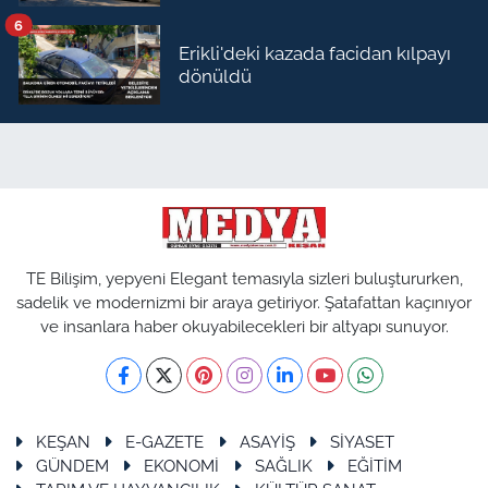
6
Erikli'deki kazada facidan kılpayı
dönüldü
TE Bilişim, yepyeni Elegant temasıyla sizleri buluştururken,
sadelik ve modernizmi bir araya getiriyor. Şatafattan kaçınıyor
ve insanlara haber okuyabilecekleri bir altyapı sunuyor.
KEŞAN
E-GAZETE
ASAYİŞ
SİYASET
GÜNDEM
EKONOMİ
SAĞLIK
EĞİTİM