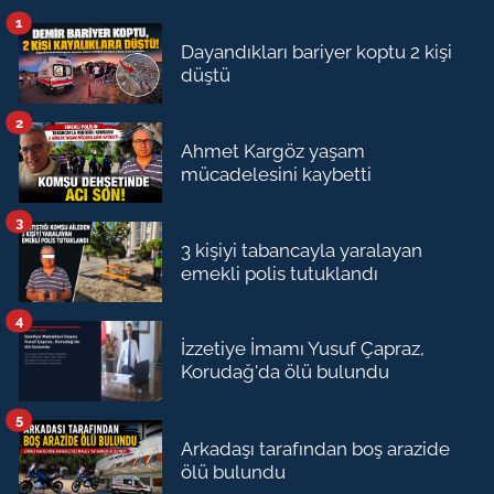
1
Dayandıkları bariyer koptu 2 kişi
düştü
2
Ahmet Kargöz yaşam
mücadelesini kaybetti
3
3 kişiyi tabancayla yaralayan
emekli polis tutuklandı
4
İzzetiye İmamı Yusuf Çapraz,
Korudağ'da ölü bulundu
5
Arkadaşı tarafından boş arazide
ölü bulundu