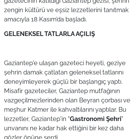
gazetecinin katıldığı Gaziantep gezisi, şehrin
zengin kültürü ve eşsiz lezzetlerini tanıtmak
TÜRKİYE
amacıyla 18 Kasım’da başladı.
Bölge
​GELENEKSEL TATLARLA AÇILIŞ
Güvenlik
Genel
​Gaziantep'e ulaşan gazeteci heyeti, geziye
şehrin damak çatlatan geleneksel tatlarını
Politika
deneyimleyerek güçlü bir başlangıç yaptı.
Misafir gazeteciler, Gaziantep mutfağının
Flaş Haber
vazgeçilmezlerinden olan Beyran çorbası ve
meşhur Katmer ile kahvaltılarını yaptılar. Bu
Dış Haberler
lezzetler, Gaziantep'in "
Gastronomi Şehri
"
Magazin
unvanını ne kadar hak ettiğini bir kez daha
gözler önüne serdi.