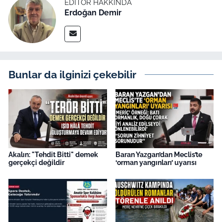
EDITÖR HAKKINDA
Erdoğan Demir
Bunlar da ilginizi çekebilir
Akalın: "Tehdit Bitti" demek
Baran Yazgan’dan Meclis’te
gerçekçi değildir
‘orman yangınları’ uyarısı