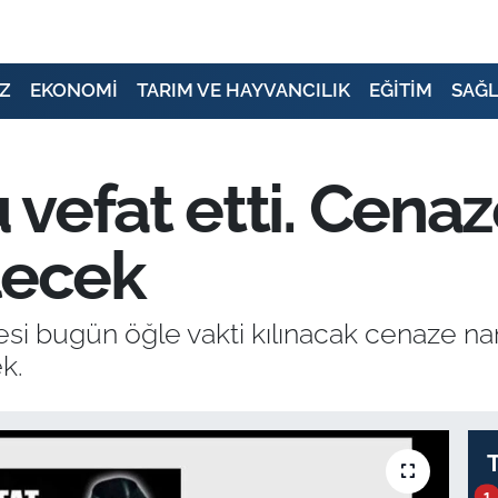
Z
EKONOMİ
TARIM VE HAYVANCILIK
EĞİTİM
SAĞL
vefat etti. Cena
lecek
esi bugün öğle vakti kılınacak cenaze n
k.
1