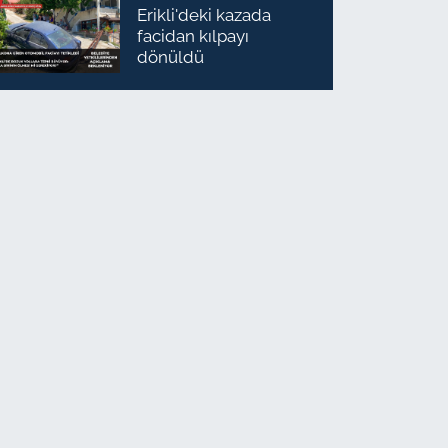
Erikli'deki kazada
facidan kılpayı
dönüldü