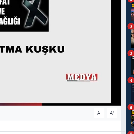
2
3
4
5
-
+
A
A
6