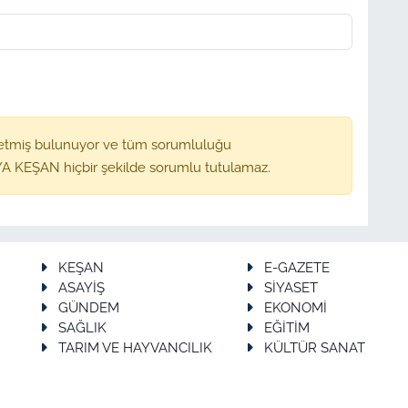
etmiş bulunuyor ve tüm sorumluluğu
A KEŞAN hiçbir şekilde sorumlu tutulamaz.
KEŞAN
E-GAZETE
ASAYİŞ
SİYASET
GÜNDEM
EKONOMİ
SAĞLIK
EĞİTİM
TARIM VE HAYVANCILIK
KÜLTÜR SANAT