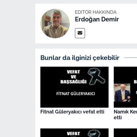
İş Dünyası
EDITÖR HAKKINDA
Bilim Teknoloji
Erdoğan Demir
English News
Canlı Maç
Bunlar da ilginizi çekebilir
Finans
Genel-A
Gündem-Eğitim
Fitnat Güleryakıcı vefat etti
Namık Ke
etti