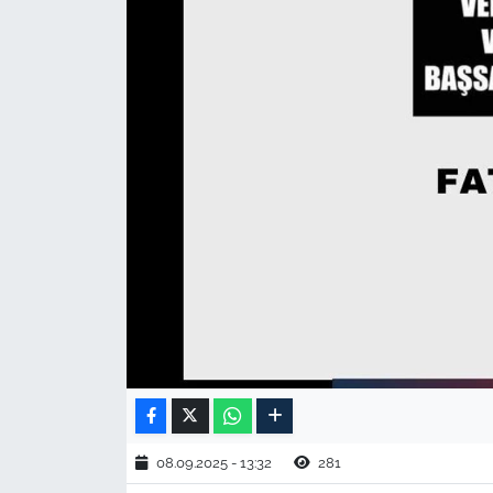
TARIM VE HAYVANCILIK
KÜLTÜR SANAT
RESMİ İLAN
SPOR
YAŞAM
EDİRNE
TEKİRDAĞ
KIRKLARELİ
08.09.2025 - 13:32
281
ÇANAKKALE