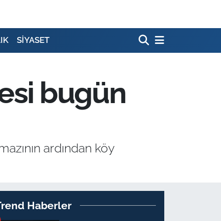
IK
SİYASET
zesi bugün
amazının ardından köy
Trend Haberler