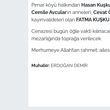
Pırnar köyü halkından
Hasan Kuşk
TÜRKİYE
Cemile Avcular
’ın anneleri,
Cevat 
kayınvalideleri olan
FATMA KUŞKU
Bölge
Cenazesi bugün öğle vakti kılınac
Güvenlik
mezarlığında toprağa verilecek.
Genel
Merhumeye Allah’tan rahmet; ailesi il
Politika
Muhabir:
ERDOĞAN DEMİR
Flaş Haber
Dış Haberler
Magazin