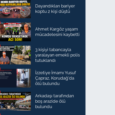
Dayandıkları bariyer
koptu 2 kişi düştü
Ahmet Kargöz yaşam
mücadelesini kaybetti
3 kişiyi tabancayla
yaralayan emekli polis
tutuklandı
İzzetiye İmamı Yusuf
Çapraz, Korudağ'da
ölü bulundu
Arkadaşı tarafından
boş arazide ölü
bulundu