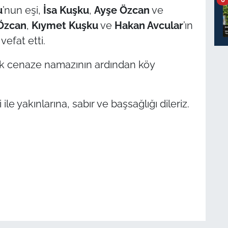
u
’nun eşi,
İsa Kuşku
,
Ayşe Özcan
ve
Özcan
,
Kıymet Kuşku
ve
Hakan Avcular
’ın
vefat etti.
ak cenaze namazının ardından köy
e yakınlarına, sabır ve başsağlığı dileriz.