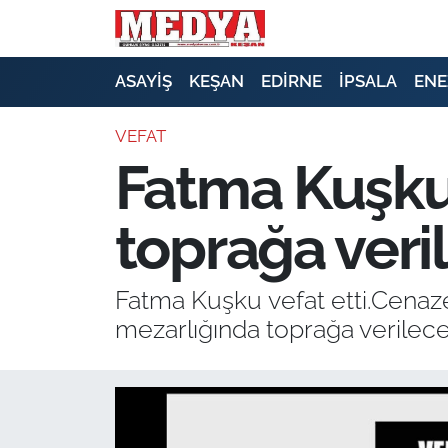
KEŞAN
ASAYİŞ
KEŞAN
EDİRNE
İPSALA
ENE
E-GAZETE
VEFAT
Fatma Kuşku 
ASAYİŞ
toprağa veri
SİYASET
GÜNDEM
Fatma Kuşku vefat etti.Cenaz
mezarlığında toprağa verilece
EKONOMİ
SAĞLIK
EĞİTİM