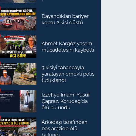
Dayandıkları bariyer
koptu 2 kişi düştü
Ahmet Kargöz yaşam
mücadelesini kaybetti
3 kişiyi tabancayla
yaralayan emekli polis
tutuklandı
İzzetiye İmamı Yusuf
Çapraz, Korudağ'da
ölü bulundu
Arkadaşı tarafından
boş arazide ölü
bulundu