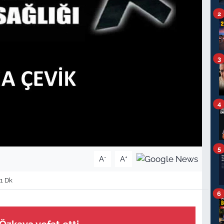
2
3
4
5
-
+
A
A
1 Dk
6