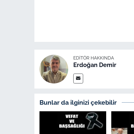
İş Dünyası
Bilim Teknoloji
English News
Canlı Maç
EDITÖR HAKKINDA
Finans
Erdoğan Demir
Genel-A
Gündem-Eğitim
Bunlar da ilginizi çekebilir