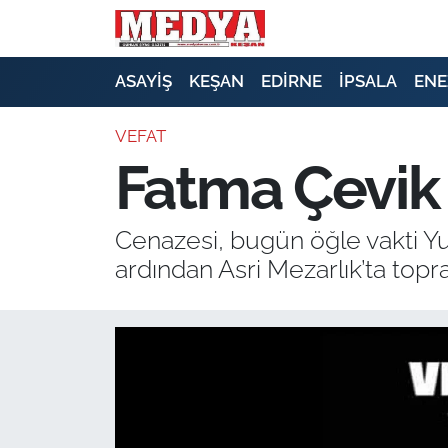
KEŞAN
ASAYİŞ
KEŞAN
EDİRNE
İPSALA
ENE
E-GAZETE
VEFAT
Fatma Çevik 
ASAYİŞ
SİYASET
Cenazesi, bugün öğle vakti Yu
ardından Asri Mezarlık’ta topr
GÜNDEM
EKONOMİ
SAĞLIK
EĞİTİM