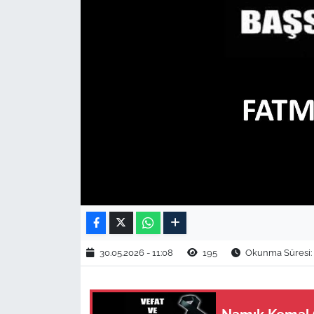
TARIM VE HAYVANCILIK
KÜLTÜR SANAT
RESMİ İLAN
SPOR
YAŞAM
EDİRNE
TEKİRDAĞ
30.05.2026 - 11:08
195
Okunma Süresi: 
KIRKLARELİ
ÇANAKKALE