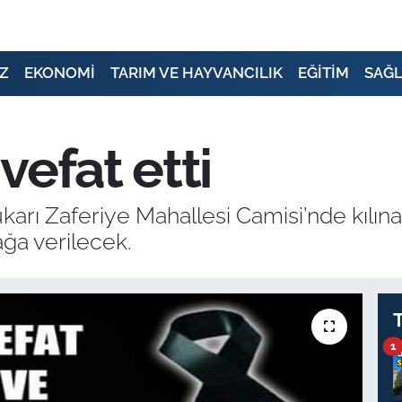
Z
EKONOMİ
TARIM VE HAYVANCILIK
EĞİTİM
SAĞL
vefat etti
karı Zaferiye Mahallesi Camisi’nde kılı
ağa verilecek.
1