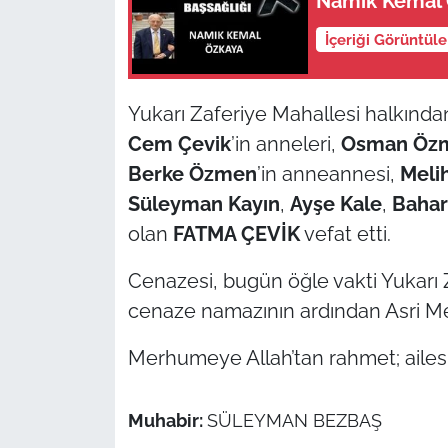
Namık Kemal Ö
İçeriği Görüntül
TÜRKİYE
Bölge
Yukarı Zaferiye Mahallesi halkında
Cem Çevik
’in anneleri,
Osman Öz
Güvenlik
Berke Özmen
’in anneannesi,
Meli
Genel
Süleyman Kayın
,
Ayşe Kale
,
Bahar
olan
FATMA ÇEVİK
vefat etti.
Politika
Cenazesi, bugün öğle vakti Yukarı 
Flaş Haber
cenaze namazının ardından Asri Mez
Dış Haberler
Merhumeye Allah’tan rahmet; ailesi il
Magazin
Muhabir:
SÜLEYMAN BEZBAŞ