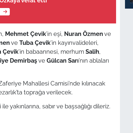
zkaya vefat etti
e
n,
Mehmet Çevik
’in eşi,
Nuran Özmen
ve
men
ve
Tuba Çevik
’in kayınvalideleri,
h Çevik
’in babaannesi, merhum
Salih
,
iye Demirbaş
ve
Gülcan Sarı
’nın ablaları
Zaferiye Mahallesi Camisi’nde kılınacak
arlık’ta toprağa verilecek.
e yakınlarına, sabır ve başsağlığı dileriz.