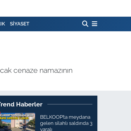
IK
SİYASET
nacak cenaze namazının
Trend Haberler
BELKOOP’ta meydana
gelen silahlı saldırıda 3
yaralı