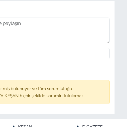
etmiş bulunuyor ve tüm sorumluluğu
A KEŞAN hiçbir şekilde sorumlu tutulamaz.
KEŞAN
E-GAZETE