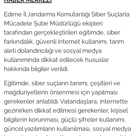
Edirne İl Jandarma Komutanlığı Siber Suçlarla
TÜRKİYE
Mücadele Şube Müdürlüğü ekipleri
Bölge
tarafından gerçekleştirilen eğitimde, siber
farkındalık, güvenli internet kullanımı, tarım
Güvenlik
aleti dolandırıcılığı ve sosyal medya
kullanımında dikkat edilecek hususlar
Genel
hakkında bilgiler verildi.
Politika
Eğitimde, siber suçların tanımı, çeşitleri ve
mağduriyetlerin önlenmesi için yapılması
Flaş Haber
gerekenler anlatıldı. Vatandaşlara, internette
Dış Haberler
gezinirken dikkat edilmesi gerekenler, kişisel
bilgilerin korunması, güçlü şifreler kullanımı,
Magazin
güncel yazılımların kullanılması, sosyal medya