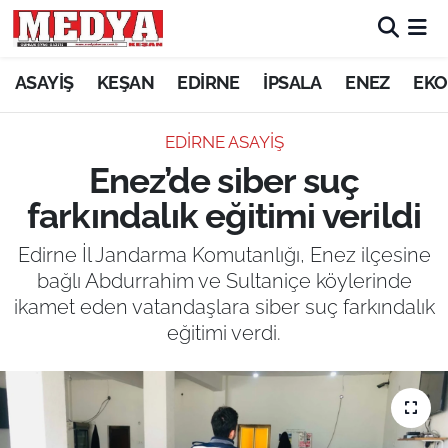
KEŞAN
ASAYİŞ
KEŞAN
EDİRNE
İPSALA
ENEZ
EKO
E-GAZETE
EDİRNE ASAYİŞ
Enez’de siber suç
ASAYİŞ
farkındalık eğitimi verildi
SİYASET
Edirne İl Jandarma Komutanlığı, Enez ilçesine
bağlı Abdurrahim ve Sultaniçe köylerinde
GÜNDEM
ikamet eden vatandaşlara siber suç farkındalık
eğitimi verdi.
EKONOMİ
SAĞLIK
EĞİTİM