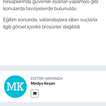
hesaplarında güvenlik ayarları yapılması gibi
İş Dünyası
konularda tavsiyelerde bulunuldu.
Bilim Teknoloji
Eğitim sonunda, vatandaşlara siber suçlarla
English News
ilgili görsel içerikli broşürler dağıtıldı.
Canlı Maç
Finans
Genel-A
Gündem-Eğitim
EDITÖR HAKKINDA
Medya Keşan