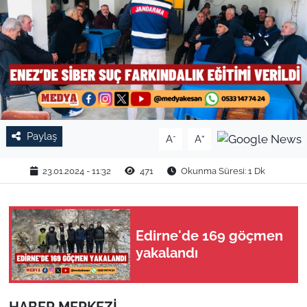
TARIM VE HAYVANCILIK
KÜLTÜR SANAT
RESMİ İLAN
SPOR
Paylaş
-
+
A
A
YAŞAM
23.01.2024 - 11:32
471
Okunma Süresi: 1 Dk
EDİRNE
Edirne'de 169 göçmen
TEKİRDAĞ
yakalandı
KIRKLARELİ
ÇANAKKALE
HABER MERKEZİ