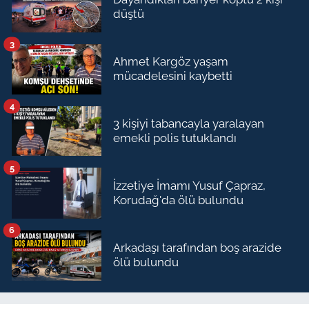
düştü
3
Ahmet Kargöz yaşam
mücadelesini kaybetti
4
3 kişiyi tabancayla yaralayan
emekli polis tutuklandı
5
İzzetiye İmamı Yusuf Çapraz,
Korudağ'da ölü bulundu
6
Arkadaşı tarafından boş arazide
ölü bulundu