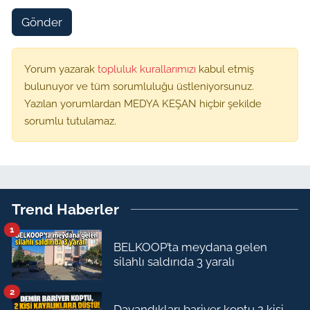
Gönder
Yorum yazarak
topluluk kurallarımızı
kabul etmiş
bulunuyor ve tüm sorumluluğu üstleniyorsunuz.
Yazılan yorumlardan MEDYA KEŞAN hiçbir şekilde
sorumlu tutulamaz.
Trend Haberler
1
BELKOOP’ta meydana gelen
silahlı saldırıda 3 yaralı
2
Dayandıkları bariyer koptu 2 kişi