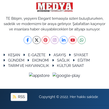
TE Bilişim, yepyeni Elegant temasıyla sizleri buluştururken,
sadelik ve modernizmi bir araya getiriyor. Şatafattan kaçınıyor
ve insanlara haber okuyabilecekleri bir altyapı sunuyor.
KEŞAN
E-GAZETE
ASAYİŞ
SİYASET
GÜNDEM
EKONOMİ
SAĞLIK
EĞİTİM
TARIM VE HAYVANCILIK
KÜLTÜR SANAT
RSS
Copyright © 2022. Her hakkı saklıdır.