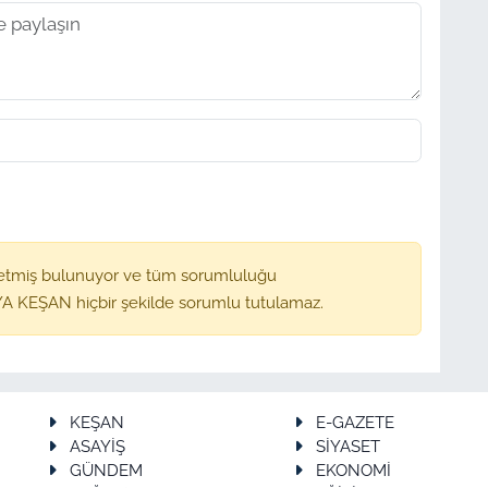
etmiş bulunuyor ve tüm sorumluluğu
A KEŞAN hiçbir şekilde sorumlu tutulamaz.
KEŞAN
E-GAZETE
ASAYİŞ
SİYASET
GÜNDEM
EKONOMİ