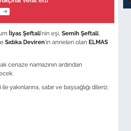
kçınar vefat etti
e
rhum
İlyas Şeftali
’nin eşi,
Semih Şeftali
,
ve
Sıdıka Deviren
’in anneleri olan
ELMAS
cak cenaze namazının ardından
lecek.
e yakınlarına, sabır ve başsağlığı dileriz.