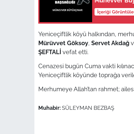
Münevver Büyü
İçeriği Görüntül
TÜRKİYE
Bölge
Yeniceçiftlik köyü halkından, me
Mürüvvet Göksoy
,
Servet Akdağ
Güvenlik
ŞEFTALİ
vefat etti.
Genel
Cenazesi bugün Cuma vakti kılına
Yeniceçiftlik köyünde toprağa veri
Politika
Merhumeye Allah’tan rahmet; ailesi il
Flaş Haber
Dış Haberler
Muhabir:
SÜLEYMAN BEZBAŞ
Magazin