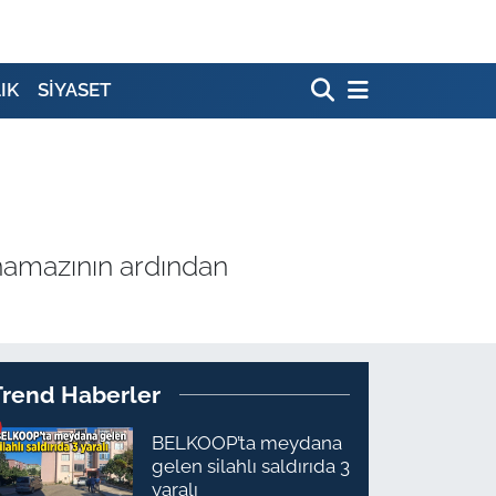
IK
SİYASET
 namazının ardından
Trend Haberler
BELKOOP’ta meydana
gelen silahlı saldırıda 3
yaralı