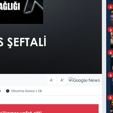
2
3
4
5
-
+
A
A
8
Okunma Süresi: 1 Dk
6