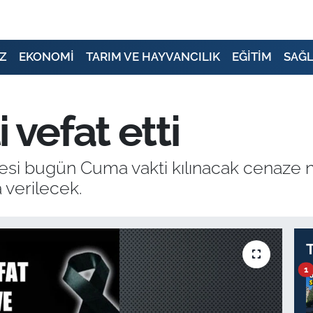
Z
EKONOMİ
TARIM VE HAYVANCILIK
EĞİTİM
SAĞL
 vefat etti
azesi bugün Cuma vakti kılınacak cenaze
 verilecek.
1