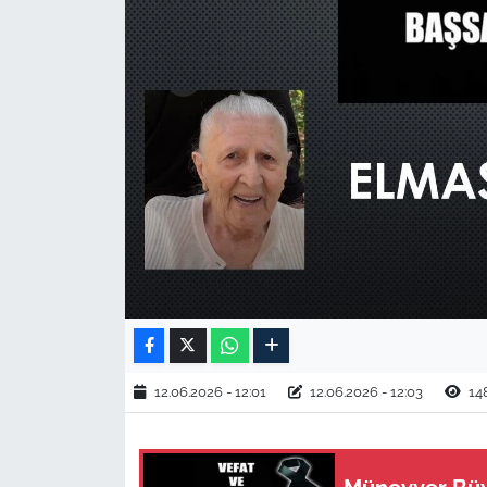
TARIM VE HAYVANCILIK
KÜLTÜR SANAT
RESMİ İLAN
SPOR
YAŞAM
EDİRNE
TEKİRDAĞ
12.06.2026 - 12:01
12.06.2026 - 12:03
14
KIRKLARELİ
ÇANAKKALE