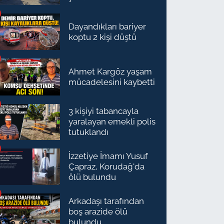
Dayandıkları bariyer
koptu 2 kişi düştü
Ahmet Kargöz yaşam
mücadelesini kaybetti
3 kişiyi tabancayla
yaralayan emekli polis
tutuklandı
İzzetiye İmamı Yusuf
Çapraz, Korudağ'da
ölü bulundu
Arkadaşı tarafından
boş arazide ölü
bulundu