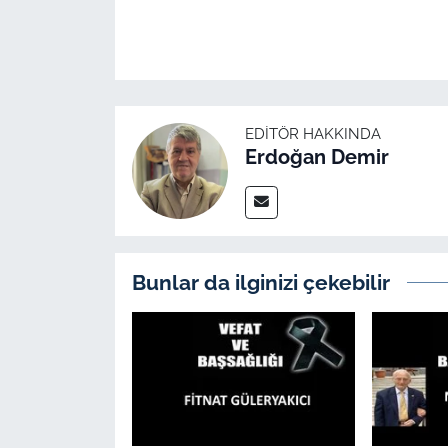
İş Dünyası
Bilim Teknoloji
English News
EDITÖR HAKKINDA
Erdoğan Demir
Canlı Maç
Finans
Genel-A
Bunlar da ilginizi çekebilir
Gündem-Eğitim