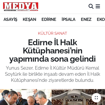
KEŞAN
ASAYİŞ
KEŞAN
EDİRNE
İPSALA
ENEZ
EKO
E-GAZETE
KÜLTÜR SANAT
Edirne İl Halk
ASAYİŞ
Kütüphanesi’nin
SİYASET
yapımında sona gelindi
GÜNDEM
Yunus Sezer, Edirne İl Kültür Müdürü Kemal
Soytürk ile birlikte inşaatı devam eden İl Halk
EKONOMİ
Kütüphanesi’nde ziyaretlerde bulundu.
SAĞLIK
EĞİTİM