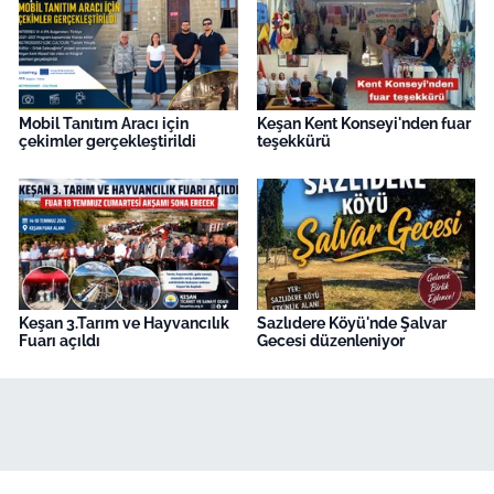
Mobil Tanıtım Aracı için
Keşan Kent Konseyi'nden fuar
çekimler gerçekleştirildi
teşekkürü
Keşan 3.Tarım ve Hayvancılık
Sazlıdere Köyü'nde Şalvar
Fuarı açıldı
Gecesi düzenleniyor