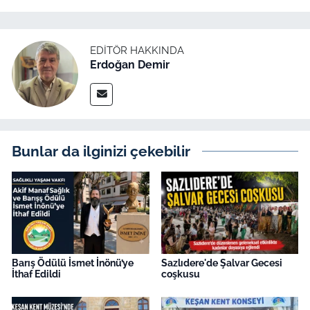
EDITÖR HAKKINDA
Erdoğan Demir
Bunlar da ilginizi çekebilir
Barış Ödülü İsmet İnönü’ye
Sazlıdere'de Şalvar Gecesi
İthaf Edildi
coşkusu