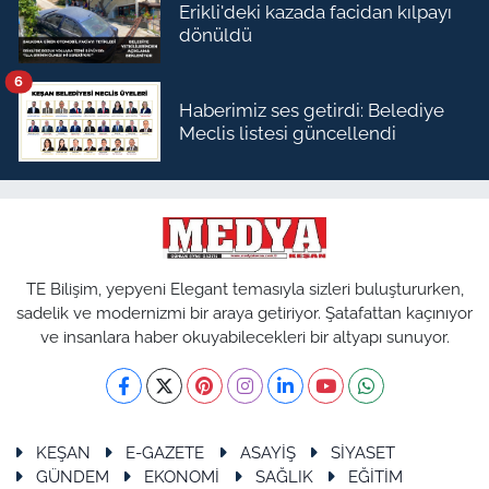
Erikli'deki kazada facidan kılpayı
dönüldü
6
Haberimiz ses getirdi: Belediye
Meclis listesi güncellendi
TE Bilişim, yepyeni Elegant temasıyla sizleri buluştururken,
sadelik ve modernizmi bir araya getiriyor. Şatafattan kaçınıyor
ve insanlara haber okuyabilecekleri bir altyapı sunuyor.
KEŞAN
E-GAZETE
ASAYİŞ
SİYASET
GÜNDEM
EKONOMİ
SAĞLIK
EĞİTİM