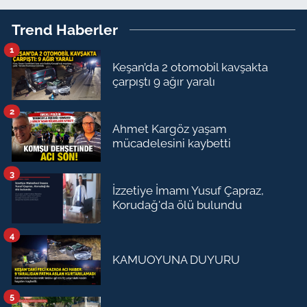
Trend Haberler
1
Keşan’da 2 otomobil kavşakta
çarpıştı 9 ağır yaralı
2
Ahmet Kargöz yaşam
mücadelesini kaybetti
3
İzzetiye İmamı Yusuf Çapraz,
Korudağ'da ölü bulundu
4
KAMUOYUNA DUYURU
5