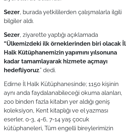
Sezer
, burada yetkililerden çalışmalarla ilgili
TÜRKİYE
bilgiler aldı.
Bölge
Sezer
, ziyarette yaptığı açıklamada
“Ülkemizdeki ilk örneklerinden biri olacak İl
Güvenlik
Halk Kütüphanemizin yapımını yılsonuna
Genel
kadar tamamlayarak hizmete açmayı
hedefliyoruz
.” dedi.
Politika
Edirne İl Halk Kütüphanesinde; 1150 kişinin
Flaş Haber
aynı anda faydalanabileceği okuma alanları,
200 binden fazla kitabın yer aldığı geniş
Dış Haberler
koleksiyon, Kent kitaplığı ve el yazması
eserler, 0-3, 4-6, 7-14 yaş çocuk
Magazin
kütüphaneleri, Tüm engelli bireylerimizin