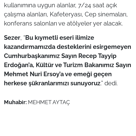
İş Dünyası
kullanımına uygun alanlar, 7/24 saat açık
çalışma alanları, Kafeteryası, Cep sinemaları,
Bilim Teknoloji
konferans salonları ve atölyeler yer alacak.
English News
Sezer
, “
Bu kıymetli eseri ilimize
kazandırmamızda desteklerini esirgemeyen
Canlı Maç
Cumhurbaşkanımız Sayın Recep Tayyip
Finans
Erdoğan’a, Kültür ve Turizm Bakanımız Sayın
Mehmet Nuri Ersoy’a ve emeği geçen
Genel-A
herkese şükranlarımızı sunuyoruz
.” dedi.
Gündem-Eğitim
Muhabir:
MEHMET AYTAÇ