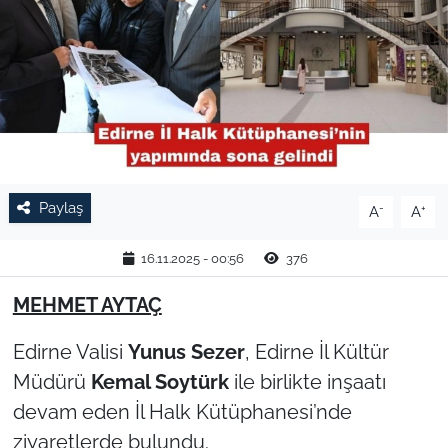
TARIM VE HAYVANCILIK
KÜLTÜR SANAT
RESMİ İLAN
SPOR
Paylaş
-
+
A
A
YAŞAM
16.11.2025 - 00:56
376
EDİRNE
MEHMET AYTAÇ
TEKİRDAĞ
Edirne Valisi
Yunus Sezer
, Edirne İl Kültür
Müdürü
Kemal Soytürk
ile birlikte inşaatı
KIRKLARELİ
devam eden İl Halk Kütüphanesi’nde
ziyaretlerde bulundu.
ÇANAKKALE