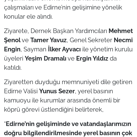
çalışmaları ve Edirne’nin gelişimine yönelik
TÜRKİYE
konular ele alındı.
Bölge
Ziyarete, Dernek Başkan Yardımcıları
Mehmet
Şenol
ve
Tamer Yavuz
, Genel Sekreter
Necmi
Güvenlik
Engin
, Sayman
İlker Ayvacı
ile yönetim kurulu
üyeleri
Yeşim Dramalı
ve
Ergin Yıldız
da
Genel
katıldı.
Politika
Ziyaretten duyduğu memnuniyeti dile getiren
Edirne Valisi
Yunus Sezer
, yerel basının
Flaş Haber
kamuoyu ile kurumlar arasında önemli bir
Dış Haberler
köprü görevi üstlendiğini belirterek,
“
Edirne’nin gelişiminde ve vatandaşlarımızın
Magazin
doğru bilgilendirilmesinde yerel basının çok