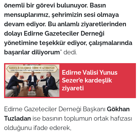
İş Dünyası
önemli bir görevi bulunuyor. Basın
mensuplarımız, şehrimizin sesi olmaya
Bilim Teknoloji
devam ediyor. Bu anlamlı ziyaretlerinden
dolayı Edirne Gazeteciler Derneği
English News
yönetimine teşekkür ediyor, çalışmalarında
Canlı Maç
başarılar diliyorum
” dedi.
Finans
Edirne Valisi Yunus
Sezer’e kardeşlik
Genel-A
ziyareti
Gündem-Eğitim
Edirne Gazeteciler Derneği Başkanı
Gökhan
Tuzladan
ise basının toplumun ortak hafızası
olduğunu ifade ederek,