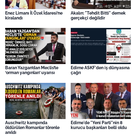
Enez Limanı İl Özel İdaresi’ne
Akalın: "Tehdit Bitti" demek
kiralandı
gerçekçi değildir
Baran Yazgan’dan Meclis’te
Edirne ASKF'den iş dünyasına
‘orman yangınları’ uyarısı
çağrı
Auschwitz kampında
Edirne'de "Yeni Parti"nin 8
öldürülen Romanlar törenle
kurucu başkanları belli oldu
anıldı