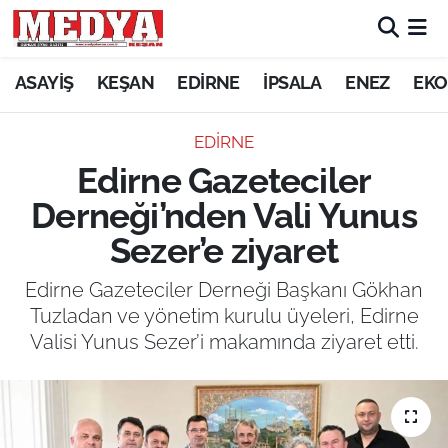
KEŞAN
ASAYİŞ
KEŞAN
EDİRNE
İPSALA
ENEZ
EKO
E-GAZETE
EDİRNE
Edirne Gazeteciler
ASAYİŞ
Derneği’nden Vali Yunus
SİYASET
Sezer’e ziyaret
GÜNDEM
Edirne Gazeteciler Derneği Başkanı Gökhan
Tuzladan ve yönetim kurulu üyeleri, Edirne
EKONOMİ
Valisi Yunus Sezer’i makamında ziyaret etti.
SAĞLIK
EĞİTİM