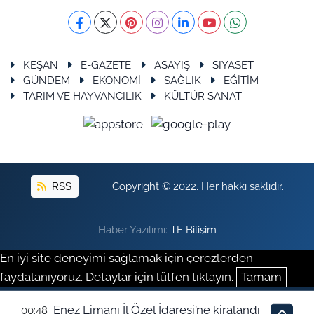
KEŞAN
E-GAZETE
ASAYİŞ
SİYASET
GÜNDEM
EKONOMİ
SAĞLIK
EĞİTİM
TARIM VE HAYVANCILIK
KÜLTÜR SANAT
RSS
Copyright © 2022. Her hakkı saklıdır.
Haber Yazılımı:
TE Bilişim
En iyi site deneyimi sağlamak için çerezlerden
faydalanıyoruz. Detaylar için lütfen tıklayın.
Tamam
Enez Limanı İl Özel İdaresi’ne kiralandı
00:48