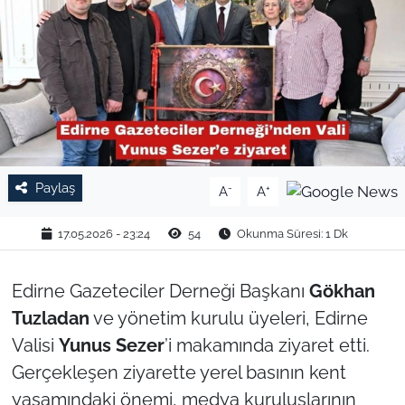
TARIM VE HAYVANCILIK
KÜLTÜR SANAT
RESMİ İLAN
SPOR
Paylaş
-
+
A
A
YAŞAM
17.05.2026 - 23:24
54
Okunma Süresi: 1 Dk
EDİRNE
Edirne Gazeteciler Derneği Başkanı
Gökhan
TEKİRDAĞ
Tuzladan
ve yönetim kurulu üyeleri, Edirne
Valisi
Yunus Sezer
’i makamında ziyaret etti.
KIRKLARELİ
Gerçekleşen ziyarette yerel basının kent
yaşamındaki önemi, medya kuruluşlarının
ÇANAKKALE