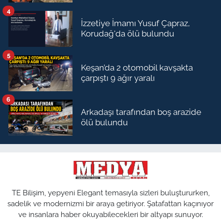
4
İzzetiye İmamı Yusuf Çapraz,
Korudağ'da ölü bulundu
5
Keşan’da 2 otomobil kavşakta
çarpıştı 9 ağır yaralı
6
Arkadaşı tarafından boş arazide
ölü bulundu
TE Bilişim, yepyeni Elegant temasıyla sizleri buluştururken,
sadelik ve modernizmi bir araya getiriyor. Şatafattan kaçınıyor
ve insanlara haber okuyabilecekleri bir altyapı sunuyor.