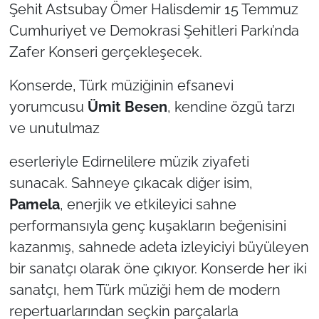
İş Dünyası
Şehit Astsubay Ömer Halisdemir 15 Temmuz
Cumhuriyet ve Demokrasi Şehitleri Parkı’nda
Bilim Teknoloji
Zafer Konseri gerçekleşecek.
English News
Konserde, Türk müziğinin efsanevi
yorumcusu
Ümit Besen
, kendine özgü tarzı
Canlı Maç
ve unutulmaz
Finans
eserleriyle Edirnelilere müzik ziyafeti
sunacak. Sahneye çıkacak diğer isim,
Genel-A
Pamela
, enerjik ve etkileyici sahne
Gündem-Eğitim
performansıyla genç kuşakların beğenisini
kazanmış, sahnede adeta izleyiciyi büyüleyen
bir sanatçı olarak öne çıkıyor. Konserde her iki
sanatçı, hem Türk müziği hem de modern
repertuarlarından seçkin parçalarla