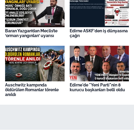
Baran Yazgan’dan Meclis’te
Edirne ASKF'den iş dünyasına
‘orman yangınları’ uyarısı
çağrı
Auschwitz kampında
Edirne'de "Yeni Parti"nin 8
öldürülen Romanlar törenle
kurucu başkanları belli oldu
anıldı