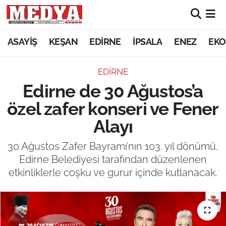
KEŞAN
ASAYİŞ
KEŞAN
EDİRNE
İPSALA
ENEZ
EKO
E-GAZETE
EDİRNE
Edirne de 30 Ağustos’a
ASAYİŞ
özel zafer konseri ve Fener
SİYASET
Alayı
GÜNDEM
30 Ağustos Zafer Bayramı’nın 103. yıl dönümü,
Edirne Belediyesi tarafından düzenlenen
EKONOMİ
etkinliklerle coşku ve gurur içinde kutlanacak.
SAĞLIK
EĞİTİM