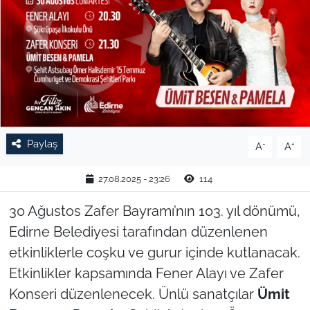
TARIM VE HAYVANCILIK
KÜLTÜR SANAT
RESMİ İLAN
SPOR
Paylaş
-
+
A
A
YAŞAM
27.08.2025 - 23:26
114
EDİRNE
30 Ağustos Zafer Bayramı’nın 103. yıl dönümü,
Edirne Belediyesi tarafından düzenlenen
TEKİRDAĞ
etkinliklerle coşku ve gurur içinde kutlanacak.
Etkinlikler kapsamında Fener Alayı ve Zafer
KIRKLARELİ
Konseri düzenlenecek. Ünlü sanatçılar
Ümit
ÇANAKKALE