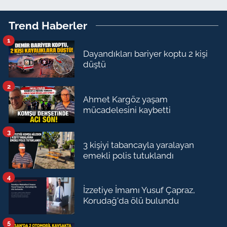
Trend Haberler
1
Dayandıkları bariyer koptu 2 kişi
düştü
2
Ahmet Kargöz yaşam
mücadelesini kaybetti
3
3 kişiyi tabancayla yaralayan
emekli polis tutuklandı
4
İzzetiye İmamı Yusuf Çapraz,
Korudağ'da ölü bulundu
5