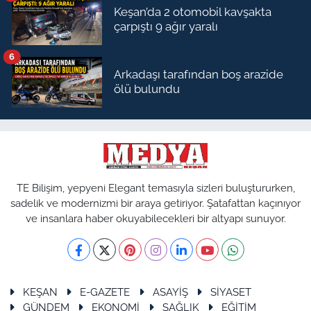
Keşan’da 2 otomobil kavşakta
çarpıştı 9 ağır yaralı
6
Arkadaşı tarafından boş arazide
ölü bulundu
TE Bilişim, yepyeni Elegant temasıyla sizleri buluştururken,
sadelik ve modernizmi bir araya getiriyor. Şatafattan kaçınıyor
ve insanlara haber okuyabilecekleri bir altyapı sunuyor.
KEŞAN
E-GAZETE
ASAYİŞ
SİYASET
GÜNDEM
EKONOMİ
SAĞLIK
EĞİTİM