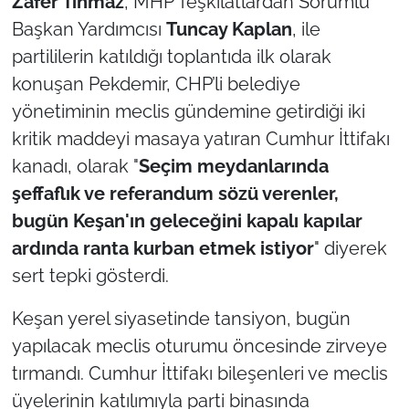
Zafer Tınmaz
, MHP Teşkilatlardan Sorumlu
İş Dünyası
Başkan Yardımcısı
Tuncay Kaplan
, ile
Bilim Teknoloji
partililerin katıldığı toplantıda ilk olarak
konuşan Pekdemir, CHP’li belediye
English News
yönetiminin meclis gündemine getirdiği iki
kritik maddeyi masaya yatıran Cumhur İttifakı
Canlı Maç
kanadı, olarak "
Seçim meydanlarında
şeffaflık ve referandum sözü verenler,
Finans
bugün Keşan'ın geleceğini kapalı kapılar
Genel-A
ardında ranta kurban etmek istiyor
" diyerek
sert tepki gösterdi.
Gündem-Eğitim
Keşan yerel siyasetinde tansiyon, bugün
yapılacak meclis oturumu öncesinde zirveye
tırmandı. Cumhur İttifakı bileşenleri ve meclis
üyelerinin katılımıyla parti binasında