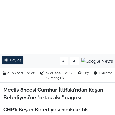
TARIM VE HAYVANCILIK
KÜLTÜR SANAT
RESMİ İLAN
SPOR
Paylaş
-
+
A
A
YAŞAM
04.06.2026 - 01:08
04.06.2026 - 01:14
127
Okunma
EDİRNE
Süresi: 5 Dk
TEKİRDAĞ
Meclis öncesi Cumhur İttifakı’ndan Keşan
Belediyesi’ne "ortak akıl" çağrısı:
KIRKLARELİ
CHP’li Keşan Belediyesi’ne iki kritik
ÇANAKKALE