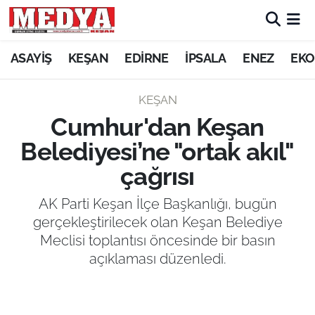
KEŞAN
ASAYİŞ
KEŞAN
EDİRNE
İPSALA
ENEZ
EKO
E-GAZETE
KEŞAN
Cumhur'dan Keşan
ASAYİŞ
Belediyesi’ne "ortak akıl"
SİYASET
çağrısı
GÜNDEM
AK Parti Keşan İlçe Başkanlığı, bugün
gerçekleştirilecek olan Keşan Belediye
EKONOMİ
Meclisi toplantısı öncesinde bir basın
açıklaması düzenledi.
SAĞLIK
EĞİTİM