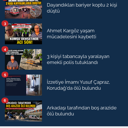
Dayandıkları bariyer koptu 2 kişi
düştü
3
Ahmet Kargöz yaşam
mücadelesini kaybetti
4
3 kişiyi tabancayla yaralayan
emekli polis tutuklandı
5
İzzetiye İmamı Yusuf Çapraz,
Korudağ'da ölü bulundu
6
Arkadaşı tarafından boş arazide
ölü bulundu