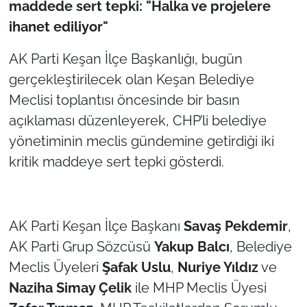
maddede sert tepki: "Halka ve projelere
ihanet ediliyor"
TÜRKİYE
AK Parti Keşan İlçe Başkanlığı, bugün
Bölge
gerçekleştirilecek olan Keşan Belediye
Meclisi toplantısı öncesinde bir basın
Güvenlik
açıklaması düzenleyerek, CHP’li belediye
Genel
yönetiminin meclis gündemine getirdiği iki
kritik maddeye sert tepki gösterdi.
Politika
Flaş Haber
AK Parti Keşan İlçe Başkanı
Savaş Pekdemir
,
Dış Haberler
AK Parti Grup Sözcüsü
Yakup Balcı
, Belediye
Meclis Üyeleri
Şafak Uslu
,
Nuriye Yıldız
ve
Magazin
Naziha Simay Çelik
ile MHP Meclis Üyesi