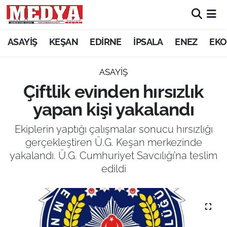
KEŞAN
ASAYİŞ
KEŞAN
EDİRNE
İPSALA
ENEZ
EKO
E-GAZETE
ASAYİŞ
Çiftlik evinden hırsızlık
ASAYİŞ
yapan kişi yakalandı
SİYASET
Ekiplerin yaptığı çalışmalar sonucu hırsızlığı
gerçekleştiren Ü.G. Keşan merkezinde
GÜNDEM
yakalandı. Ü.G. Cumhuriyet Savcılığı’na teslim
edildi
EKONOMİ
SAĞLIK
EĞİTİM