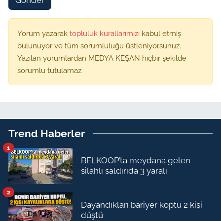
Yorum yazarak
topluluk kurallarımızı
kabul etmiş
bulunuyor ve tüm sorumluluğu üstleniyorsunuz.
Yazılan yorumlardan MEDYA KEŞAN hiçbir şekilde
sorumlu tutulamaz.
Trend Haberler
1
BELKOOP’ta meydana gelen
silahlı saldırıda 3 yaralı
2
Dayandıkları bariyer koptu 2 kişi
düştü