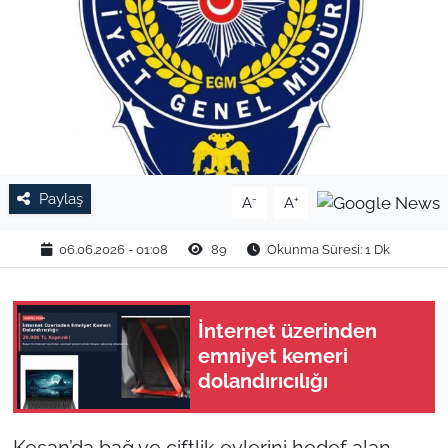
TARIM VE HAYVANCILIK
KÜLTÜR SANAT
RESMİ İLAN
SPOR
Paylaş
-
+
A
A
YAŞAM
06.06.2026 - 01:08
89
Okunma Süresi: 1 Dk
EDİRNE
İnternet üzerinden
TEKİRDAĞ
emniyet kemeri
dolandırıcılığı
KIRKLARELİ
ÇANAKKALE
Keşan’da bağ ve çiftlik evlerini hedef alan