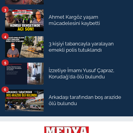
3
Ahmet Kargöz yaşam
mücadelesini kaybetti
4
3 kişiyi tabancayla yaralayan
emekli polis tutuklandı
5
İzzetiye İmamı Yusuf Çapraz,
Korudağ'da ölü bulundu
6
Arkadaşı tarafından boş arazide
ölü bulundu