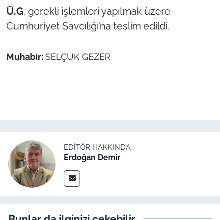
İş Dünyası
Ü.G
. gerekli işlemleri yapılmak üzere
Cumhuriyet Savcılığı’na teslim edildi.
Bilim Teknoloji
English News
Muhabir:
SELÇUK GEZER
Canlı Maç
Finans
Genel-A
EDITÖR HAKKINDA
Gündem-Eğitim
Erdoğan Demir
Bunlar da ilginizi çekebilir