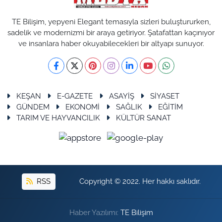
TE Bilişim, yepyeni Elegant temasıyla sizleri buluştururken,
sadelik ve modernizmi bir araya getiriyor. Şatafattan kaçınıyor
ve insanlara haber okuyabilecekleri bir altyapı sunuyor.
KEŞAN
E-GAZETE
ASAYİŞ
SİYASET
GÜNDEM
EKONOMİ
SAĞLIK
EĞİTİM
TARIM VE HAYVANCILIK
KÜLTÜR SANAT
RSS
Copyright © 2022. Her hakkı saklıdır.
Haber Yazılımı:
TE Bilişim