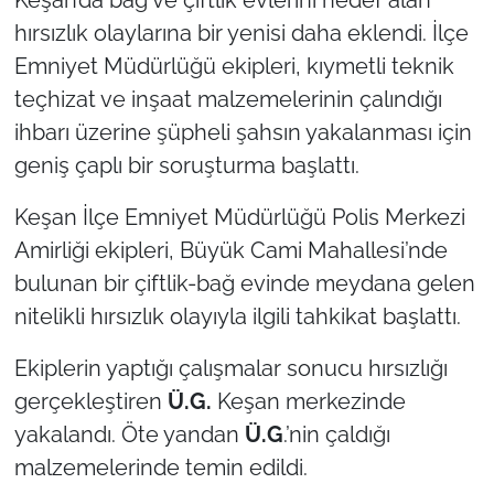
hırsızlık olaylarına bir yenisi daha eklendi. İlçe
TÜRKİYE
Emniyet Müdürlüğü ekipleri, kıymetli teknik
teçhizat ve inşaat malzemelerinin çalındığı
Bölge
ihbarı üzerine şüpheli şahsın yakalanması için
geniş çaplı bir soruşturma başlattı.
Güvenlik
Keşan İlçe Emniyet Müdürlüğü Polis Merkezi
Genel
Amirliği ekipleri, Büyük Cami Mahallesi’nde
Politika
bulunan bir çiftlik-bağ evinde meydana gelen
nitelikli hırsızlık olayıyla ilgili tahkikat başlattı.
Flaş Haber
Ekiplerin yaptığı çalışmalar sonucu hırsızlığı
Dış Haberler
gerçekleştiren
Ü.G.
Keşan merkezinde
yakalandı. Öte yandan
Ü.G
.’nin çaldığı
Magazin
malzemelerinde temin edildi.