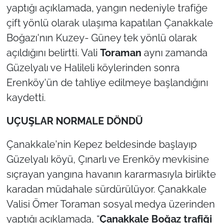
İş Dünyası
yaptığı açıklamada, yangın nedeniyle trafiğe
çift yönlü olarak ulaşıma kapatılan Çanakkale
Bilim Teknoloji
Boğazı'nın Kuzey- Güney tek yönlü olarak
açıldığını belirtti. Vali
Toraman
aynı zamanda
English News
Güzelyalı ve Halileli köylerinden sonra
Canlı Maç
Erenköy'ün de tahliye edilmeye başlandığını
kaydetti.
Finans
UÇUŞLAR NORMALE DÖNDÜ
Genel-A
Çanakkale'nin Kepez beldesinde başlayıp
Gündem-Eğitim
Güzelyalı köyü, Çınarlı ve Erenköy mevkisine
sıçrayan yangına havanın kararmasıyla birlikte
karadan müdahale sürdürülüyor. Çanakkale
Valisi Ömer Toraman sosyal medya üzerinden
yaptığı açıklamada, “
Çanakkale Boğaz trafiği