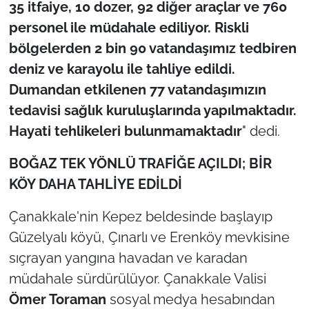
35 itfaiye, 10 dozer, 92 diğer araçlar ve 760
personel ile müdahale ediliyor. Riskli
TÜRKİYE
bölgelerden 2 bin 90 vatandaşımız tedbiren
deniz ve karayolu ile tahliye edildi.
Bölge
Dumandan etkilenen 77 vatandaşımızın
Güvenlik
tedavisi sağlık kuruluşlarında yapılmaktadır.
Hayati tehlikeleri bulunmamaktadır
" dedi.
Genel
BOĞAZ TEK YÖNLÜ TRAFİĞE AÇILDI; BİR
Politika
KÖY DAHA TAHLİYE EDİLDİ
Flaş Haber
Çanakkale'nin Kepez beldesinde başlayıp
Güzelyalı köyü, Çınarlı ve Erenköy mevkisine
Dış Haberler
sıçrayan yangına havadan ve karadan
müdahale sürdürülüyor. Çanakkale Valisi
Magazin
Ömer Toraman
sosyal medya hesabından