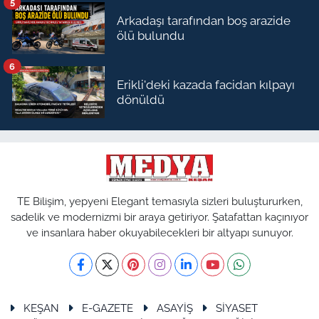
5
Arkadaşı tarafından boş arazide
ölü bulundu
6
Erikli'deki kazada facidan kılpayı
dönüldü
TE Bilişim, yepyeni Elegant temasıyla sizleri buluştururken,
sadelik ve modernizmi bir araya getiriyor. Şatafattan kaçınıyor
ve insanlara haber okuyabilecekleri bir altyapı sunuyor.
KEŞAN
E-GAZETE
ASAYİŞ
SİYASET