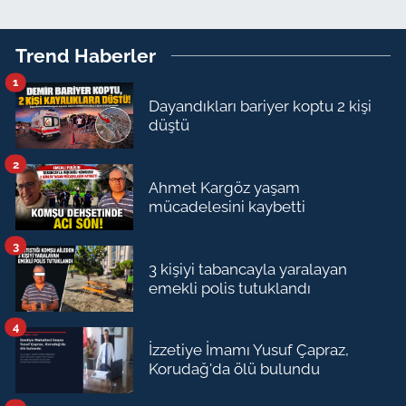
Trend Haberler
1
Dayandıkları bariyer koptu 2 kişi
düştü
2
Ahmet Kargöz yaşam
mücadelesini kaybetti
3
3 kişiyi tabancayla yaralayan
emekli polis tutuklandı
4
İzzetiye İmamı Yusuf Çapraz,
Korudağ'da ölü bulundu