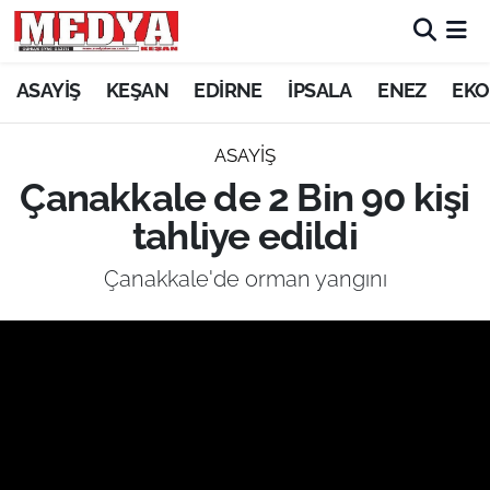
KEŞAN
ASAYİŞ
KEŞAN
EDİRNE
İPSALA
ENEZ
EKO
E-GAZETE
ASAYİŞ
Çanakkale de 2 Bin 90 kişi
ASAYİŞ
tahliye edildi
SİYASET
Çanakkale'de orman yangını
GÜNDEM
EKONOMİ
SAĞLIK
EĞİTİM