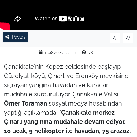
TARIM VE HAYVANCILIK
KÜLTÜR SANAT
Paylaş
-
+
A
A
RESMİ İLAN
11.08.2025 - 22:53
78
SPOR
Çanakkale'nin Kepez beldesinde başlayıp
YAŞAM
Güzelyalı köyü, Çınarlı ve Erenköy mevkisine
sıçrayan yangına havadan ve karadan
EDİRNE
müdahale sürdürülüyor. Çanakkale Valisi
Ömer Toraman
sosyal medya hesabından
TEKİRDAĞ
yaptığı açıklamada, "
Çanakkale merkez
KIRKLARELİ
Çınarlı yangınına müdahale devam ediyor.
10 uçak, 9 helikopter ile havadan, 75 arazöz,
ÇANAKKALE