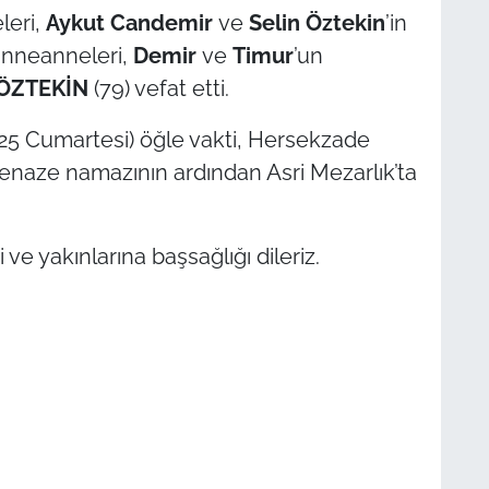
leri,
Aykut Candemir
ve
Selin Öztekin
’in
 anneanneleri,
Demir
ve
Timur
’un
ÖZTEKİN
(79) vefat etti.
2025 Cumartesi) öğle vakti, Hersekzade
enaze namazının ardından Asri Mezarlık’ta
e yakınlarına başsağlığı dileriz.