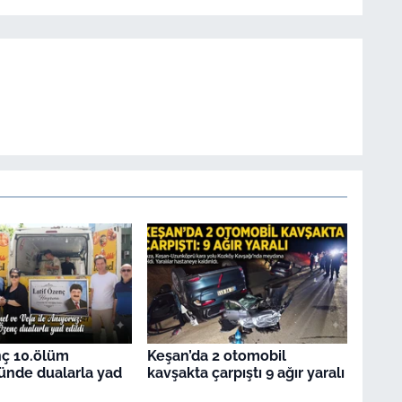
nç 10.ölüm
Keşan’da 2 otomobil
ünde dualarla yad
kavşakta çarpıştı 9 ağır yaralı