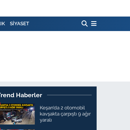
IK
SİYASET
Trend Haberler
Keşan’da 2 otomobil
kavşakta çarpıştı 9 ağır
yaralı