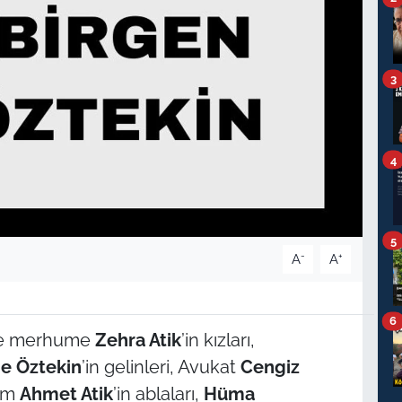
3
4
5
-
+
A
A
6
e merhume
Zehra Atik
’in kızları,
e Öztekin
’in gelinleri, Avukat
Cengiz
um
Ahmet Atik
’in ablaları,
Hüma