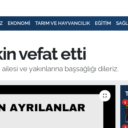
Z
EKONOMİ
TARIM VE HAYVANCILIK
EĞİTİM
SAĞL
n vefat etti
lesi ve yakınlarına başsağlığı dileriz.
1
2