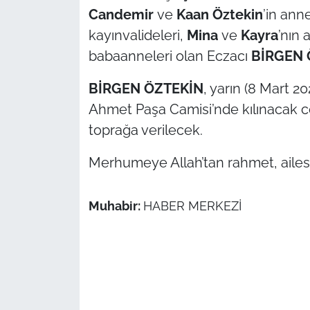
Candemir
ve
Kaan Öztekin
’in anne
TÜRKİYE
kayınvalideleri,
Mina
ve
Kayra
’nın
babaanneleri olan Eczacı
BİRGEN 
Bölge
BİRGEN ÖZTEKİN
, yarın (8 Mart 
Güvenlik
Ahmet Paşa Camisi’nde kılınacak c
toprağa verilecek.
Genel
Merhumeye Allah’tan rahmet, ailesi v
Politika
Muhabir:
HABER MERKEZİ
Flaş Haber
Dış Haberler
Magazin