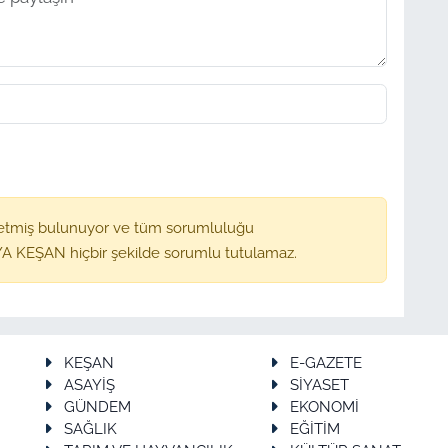
etmiş bulunuyor ve tüm sorumluluğu
A KEŞAN hiçbir şekilde sorumlu tutulamaz.
KEŞAN
E-GAZETE
ASAYİŞ
SİYASET
GÜNDEM
EKONOMİ
SAĞLIK
EĞİTİM