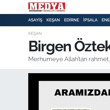
KEŞAN
ASAYİŞ
KEŞAN
EDİRNE
İPSALA
ENE
E-GAZETE
KEŞAN
Birgen Özteki
ASAYİŞ
SİYASET
Merhumeye Allah’tan rahmet, ai
GÜNDEM
EKONOMİ
SAĞLIK
EĞİTİM