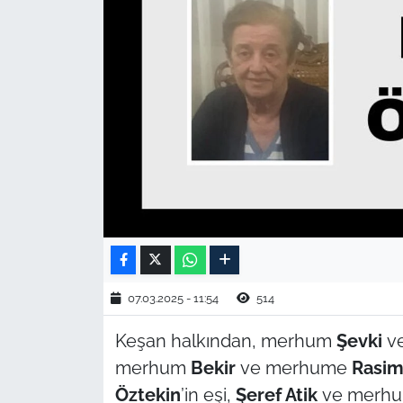
TARIM VE HAYVANCILIK
KÜLTÜR SANAT
RESMİ İLAN
SPOR
YAŞAM
EDİRNE
07.03.2025 - 11:54
514
TEKİRDAĞ
Keşan halkından, merhum
Şevki
v
KIRKLARELİ
merhum
Bekir
ve merhume
Rasim
Öztekin
’in eşi,
Şeref Atik
ve merh
ÇANAKKALE