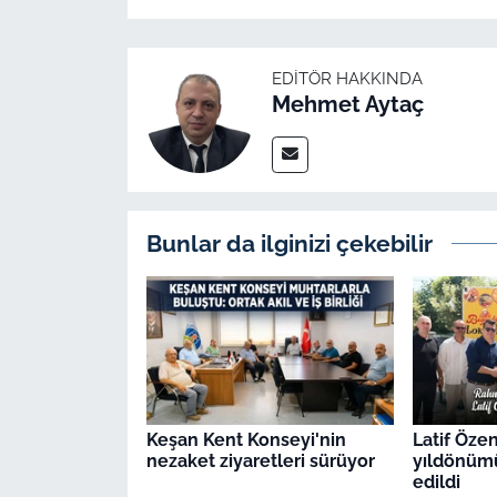
İş Dünyası
Bilim Teknoloji
EDITÖR HAKKINDA
Mehmet Aytaç
English News
Canlı Maç
Finans
Bunlar da ilginizi çekebilir
Genel-A
Gündem-Eğitim
Keşan Kent Konseyi'nin
Latif Öze
nezaket ziyaretleri sürüyor
yıldönüm
edildi