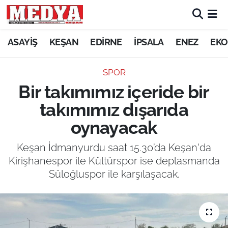
KEŞAN
ASAYİŞ
KEŞAN
EDİRNE
İPSALA
ENEZ
EKO
E-GAZETE
SPOR
Bir takımımız içeride bir
ASAYİŞ
takımımız dışarıda
SİYASET
oynayacak
GÜNDEM
Keşan İdmanyurdu saat 15.30’da Keşan'da
Kirişhanespor ile Kültürspor ise deplasmanda
EKONOMİ
Süloğluspor ile karşılaşacak.
SAĞLIK
EĞİTİM