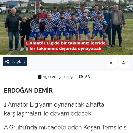
TARIM VE HAYVANCILIK
KÜLTÜR SANAT
RESMİ İLAN
SPOR
Paylaş
-
+
A
A
YAŞAM
15.11.2025 - 12:29
68
EDİRNE
ERDOĞAN DEMİR
TEKİRDAĞ
1.Amatör Lig yarın oynanacak 2.hafta
karşılaşmaları ile devam edecek.
KIRKLARELİ
A Grubu’nda mücadele eden Keşan Temsilcisi
ÇANAKKALE