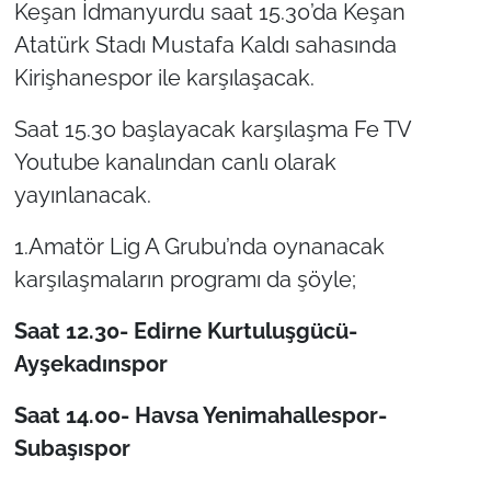
Keşan İdmanyurdu saat 15.30’da Keşan
Atatürk Stadı Mustafa Kaldı sahasında
TÜRKİYE
Kirişhanespor ile karşılaşacak.
Bölge
Saat 15.30 başlayacak karşılaşma Fe TV
Youtube kanalından canlı olarak
Güvenlik
yayınlanacak.
Genel
1.Amatör Lig A Grubu’nda oynanacak
Politika
karşılaşmaların programı da şöyle;
Saat 12.30- Edirne Kurtuluşgücü-
Flaş Haber
Ayşekadınspor
Dış Haberler
Saat 14.00- Havsa Yenimahallespor-
Magazin
Subaşıspor