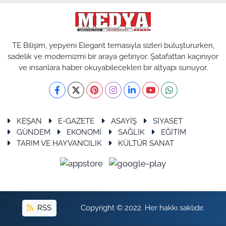
TE Bilişim, yepyeni Elegant temasıyla sizleri buluştururken,
sadelik ve modernizmi bir araya getiriyor. Şatafattan kaçınıyor
ve insanlara haber okuyabilecekleri bir altyapı sunuyor.
KEŞAN
E-GAZETE
ASAYİŞ
SİYASET
GÜNDEM
EKONOMİ
SAĞLIK
EĞİTİM
TARIM VE HAYVANCILIK
KÜLTÜR SANAT
RSS
Copyright © 2022. Her hakkı saklıdır.