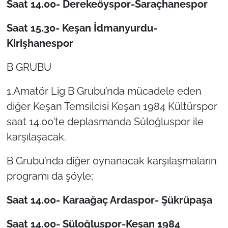
Saat 14.00- Derekeöyspor-Saraçhanespor
İş Dünyası
Saat 15.30- Keşan İdmanyurdu-
Bilim Teknoloji
Kirişhanespor
English News
B GRUBU
Canlı Maç
1.Amatör Lig B Grubu’nda mücadele eden
diğer Keşan Temsilcisi Keşan 1984 Kültürspor
Finans
saat 14.00’te deplasmanda Süloğluspor ile
Genel-A
karşılaşacak.
Gündem-Eğitim
B Grubu’nda diğer oynanacak karşılaşmaların
programı da şöyle;
Saat 14.00- Karaağaç Ardaspor- Şükrüpaşa
Saat 14.00- Süloğluspor-Keşan 1984