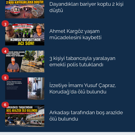
Dayandıkları bariyer koptu 2 kişi
düştü
3
Ahmet Kargöz yaşam
mücadelesini kaybetti
4
3 kişiyi tabancayla yaralayan
emekli polis tutuklandı
5
İzzetiye İmamı Yusuf Çapraz,
Korudağ'da ölü bulundu
6
Arkadaşı tarafından boş arazide
ölü bulundu