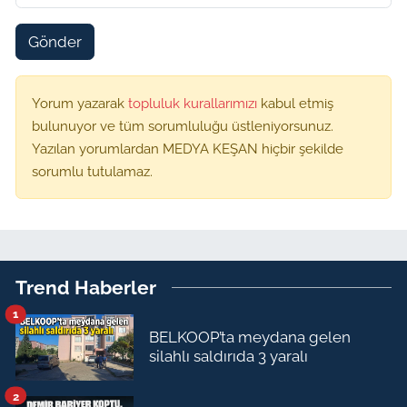
Gönder
Yorum yazarak
topluluk kurallarımızı
kabul etmiş
bulunuyor ve tüm sorumluluğu üstleniyorsunuz.
Yazılan yorumlardan MEDYA KEŞAN hiçbir şekilde
sorumlu tutulamaz.
Trend Haberler
1
BELKOOP’ta meydana gelen
silahlı saldırıda 3 yaralı
2