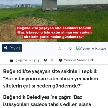
TARIM VE HAYVANCILIK
KÜLTÜR SANAT
RESMİ İLAN
SPOR
Paylaş
-
+
A
A
YAŞAM
13.05.2026 - 13:43
116
Okunma Süresi: 2 Dk
EDİRNE
Beğendik’te yaşayan site sakinleri tepkili:
“Baz istasyonu için satın alınan yer varken
TEKİRDAĞ
sitelerin çatısı neden gündemde?”
KIRKLARELİ
Beğendik Belediyesi’ne çağrı: ‘Baz
istasyonları sadece tahsis edilen alana
ÇANAKKALE