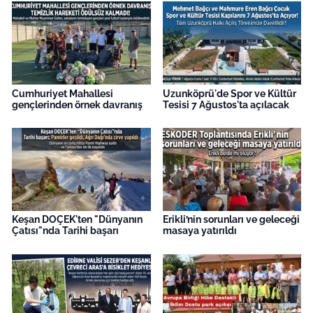
Cumhuriyet Mahallesi
Uzunköprü'de Spor ve Kültür
gençlerinden örnek davranış
Tesisi 7 Ağustos'ta açılacak
Keşan DOÇEK'ten "Dünyanın
Erikli’nin sorunları ve geleceği
Çatısı"nda Tarihi başarı
masaya yatırıldı