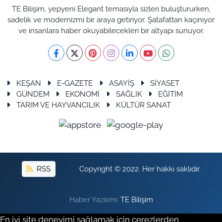
TE Bilişim, yepyeni Elegant temasıyla sizleri buluştururken,
sadelik ve modernizmi bir araya getiriyor. Şatafattan kaçınıyor
ve insanlara haber okuyabilecekleri bir altyapı sunuyor.
KEŞAN
E-GAZETE
ASAYİŞ
SİYASET
GÜNDEM
EKONOMİ
SAĞLIK
EĞİTİM
TARIM VE HAYVANCILIK
KÜLTÜR SANAT
RSS
Copyright © 2022. Her hakkı saklıdır.
Haber Yazılımı:
TE Bilişim
En iyi site deneyimi sağlamak için çerezlerden