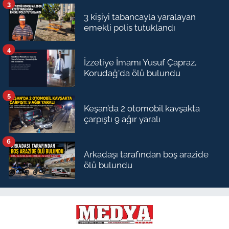
3
3 kişiyi tabancayla yaralayan
emekli polis tutuklandı
4
İzzetiye İmamı Yusuf Çapraz,
Korudağ'da ölü bulundu
5
Keşan’da 2 otomobil kavşakta
çarpıştı 9 ağır yaralı
6
Arkadaşı tarafından boş arazide
ölü bulundu