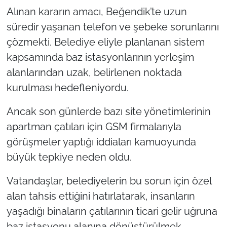
İş Dünyası
Alınan kararın amacı, Beğendik’te uzun
süredir yaşanan telefon ve şebeke sorunlarını
Bilim Teknoloji
çözmekti. Belediye eliyle planlanan sistem
English News
kapsamında baz istasyonlarının yerleşim
alanlarından uzak, belirlenen noktada
Canlı Maç
kurulması hedefleniyordu.
Finans
Ancak son günlerde bazı site yönetimlerinin
apartman çatıları için GSM firmalarıyla
Genel-A
görüşmeler yaptığı iddiaları kamuoyunda
büyük tepkiye neden oldu.
Gündem-Eğitim
Vatandaşlar, belediyelerin bu sorun için özel
alan tahsis ettiğini hatırlatarak, insanların
yaşadığı binaların çatılarının ticari gelir uğruna
baz istasyonu alanına dönüştürülmek