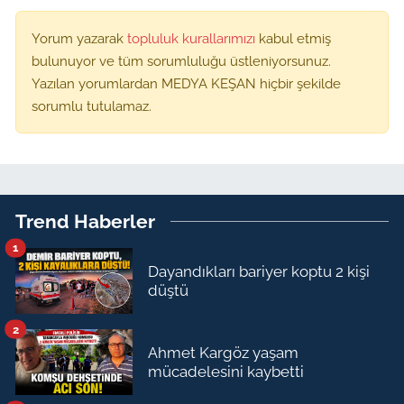
Yorum yazarak
topluluk kurallarımızı
kabul etmiş
bulunuyor ve tüm sorumluluğu üstleniyorsunuz.
Yazılan yorumlardan MEDYA KEŞAN hiçbir şekilde
sorumlu tutulamaz.
Trend Haberler
1
Dayandıkları bariyer koptu 2 kişi
düştü
2
Ahmet Kargöz yaşam
mücadelesini kaybetti