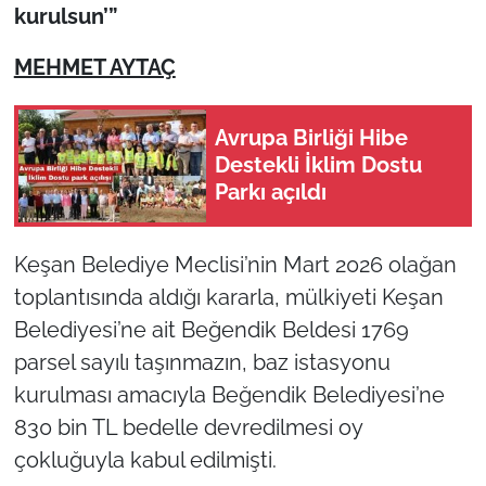
kurulsun’”
TÜRKİYE
MEHMET AYTAÇ
Bölge
Avrupa Birliği Hibe
Güvenlik
Destekli İklim Dostu
Parkı açıldı
Genel
Keşan Belediye Meclisi’nin Mart 2026 olağan
Politika
toplantısında aldığı kararla, mülkiyeti Keşan
Belediyesi’ne ait Beğendik Beldesi 1769
Flaş Haber
parsel sayılı taşınmazın, baz istasyonu
Dış Haberler
kurulması amacıyla Beğendik Belediyesi’ne
830 bin TL bedelle devredilmesi oy
Magazin
çokluğuyla kabul edilmişti.