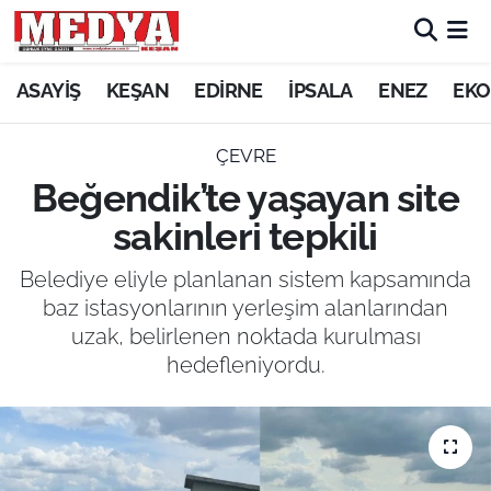
KEŞAN
ASAYİŞ
KEŞAN
EDİRNE
İPSALA
ENEZ
EKO
E-GAZETE
ÇEVRE
Beğendik’te yaşayan site
ASAYİŞ
sakinleri tepkili
SİYASET
Belediye eliyle planlanan sistem kapsamında
baz istasyonlarının yerleşim alanlarından
GÜNDEM
uzak, belirlenen noktada kurulması
hedefleniyordu.
EKONOMİ
SAĞLIK
EĞİTİM