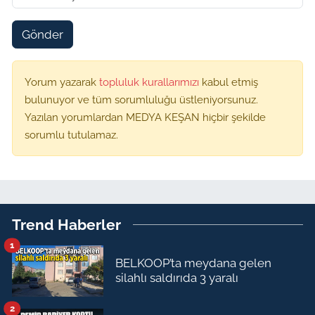
Gönder
Yorum yazarak
topluluk kurallarımızı
kabul etmiş
bulunuyor ve tüm sorumluluğu üstleniyorsunuz.
Yazılan yorumlardan MEDYA KEŞAN hiçbir şekilde
sorumlu tutulamaz.
Trend Haberler
1
BELKOOP’ta meydana gelen
silahlı saldırıda 3 yaralı
2