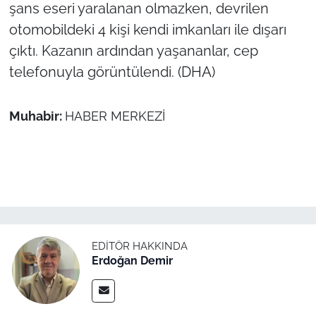
İş Dünyası
şans eseri yaralanan olmazken, devrilen
otomobildeki 4 kişi kendi imkanları ile dışarı
Bilim Teknoloji
çıktı. Kazanın ardından yaşananlar, cep
telefonuyla görüntülendi. (DHA)
English News
Canlı Maç
Muhabir:
HABER MERKEZİ
Finans
Genel-A
Gündem-Eğitim
EDITÖR HAKKINDA
Erdoğan Demir