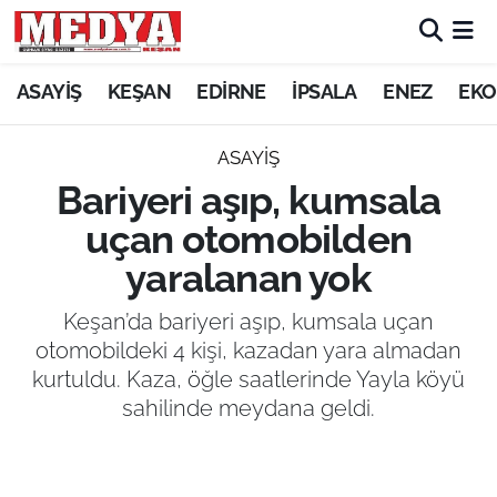
KEŞAN
ASAYİŞ
KEŞAN
EDİRNE
İPSALA
ENEZ
EKO
E-GAZETE
ASAYİŞ
Bariyeri aşıp, kumsala
ASAYİŞ
uçan otomobilden
SİYASET
yaralanan yok
GÜNDEM
Keşan’da bariyeri aşıp, kumsala uçan
otomobildeki 4 kişi, kazadan yara almadan
EKONOMİ
kurtuldu. Kaza, öğle saatlerinde Yayla köyü
sahilinde meydana geldi.
SAĞLIK
EĞİTİM