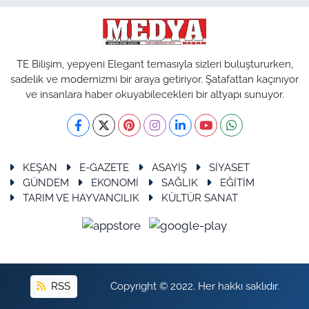
TE Bilişim, yepyeni Elegant temasıyla sizleri buluştururken,
sadelik ve modernizmi bir araya getiriyor. Şatafattan kaçınıyor
ve insanlara haber okuyabilecekleri bir altyapı sunuyor.
KEŞAN
E-GAZETE
ASAYİŞ
SİYASET
GÜNDEM
EKONOMİ
SAĞLIK
EĞİTİM
TARIM VE HAYVANCILIK
KÜLTÜR SANAT
RSS
Copyright © 2022. Her hakkı saklıdır.