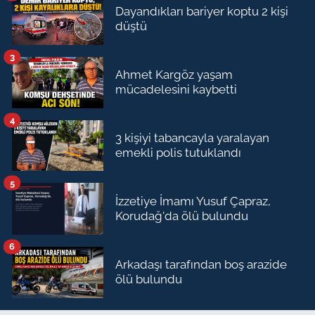
Dayandıkları bariyer koptu 2 kişi
düştü
3
Ahmet Kargöz yaşam
mücadelesini kaybetti
4
3 kişiyi tabancayla yaralayan
emekli polis tutuklandı
5
İzzetiye İmamı Yusuf Çapraz,
Korudağ'da ölü bulundu
6
Arkadaşı tarafından boş arazide
ölü bulundu