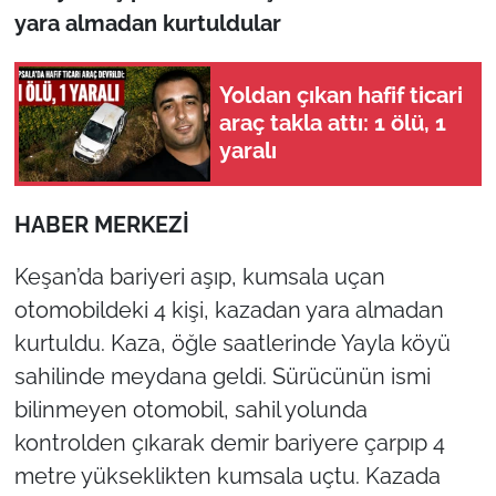
yara almadan kurtuldular
TÜRKİYE
Yoldan çıkan hafif ticari
Bölge
araç takla attı: 1 ölü, 1
yaralı
Güvenlik
Genel
HABER MERKEZİ
Keşan’da bariyeri aşıp, kumsala uçan
Politika
otomobildeki 4 kişi, kazadan yara almadan
Flaş Haber
kurtuldu. Kaza, öğle saatlerinde Yayla köyü
sahilinde meydana geldi. Sürücünün ismi
Dış Haberler
bilinmeyen otomobil, sahil yolunda
kontrolden çıkarak demir bariyere çarpıp 4
Magazin
metre yükseklikten kumsala uçtu. Kazada