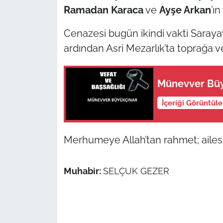
Ramadan Karaca
ve
Ayşe Arkan
’ı
TÜRKİYE
Cenazesi bugün ikindi vakti Saraya
ardından Asri Mezarlık’ta toprağa ver
Bölge
Güvenlik
Münevver Büyü
Genel
İçeriği Görüntül
Politika
Merhumeye Allah’tan rahmet; ailesi il
Flaş Haber
Muhabir:
SELÇUK GEZER
Dış Haberler
Magazin