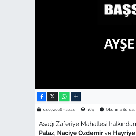
TARIM VE HAYVANCILIK
KÜLTÜR SANAT
RESMİ İLAN
SPOR
YAŞAM
EDİRNE
TEKİRDAĞ
04.07.2026 - 22:24
164
Okunma Süresi: 
KIRKLARELİ
Aşağı Zaferiye Mahallesi halkında
Palaz
,
Naciye Özdemir
ve
Hayriye
ÇANAKKALE