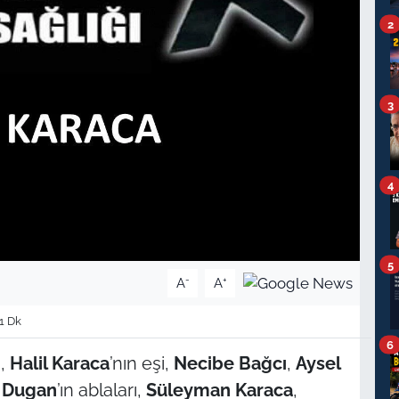
2
3
4
5
-
+
A
A
1 Dk
6
n,
Halil Karaca
’nın eşi,
Necibe Bağcı
,
Aysel
 Dugan
’ın ablaları,
Süleyman Karaca
,