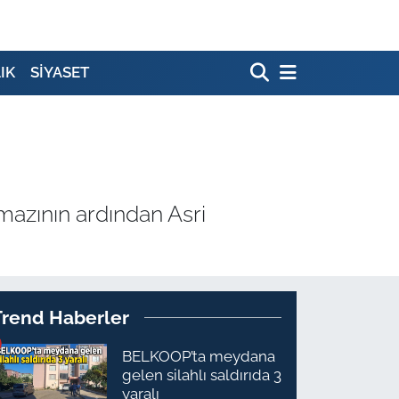
IK
SİYASET
mazının ardından Asri
Trend Haberler
BELKOOP’ta meydana
gelen silahlı saldırıda 3
yaralı