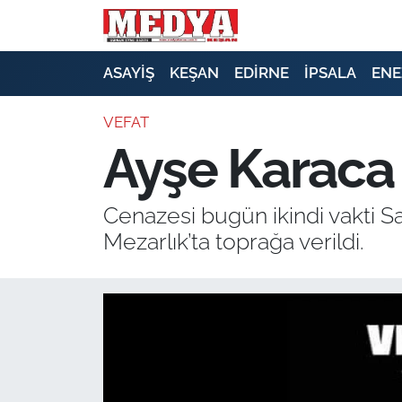
KEŞAN
ASAYİŞ
KEŞAN
EDİRNE
İPSALA
ENE
E-GAZETE
VEFAT
Ayşe Karaca 
ASAYİŞ
SİYASET
Cenazesi bugün ikindi vakti S
Mezarlık’ta toprağa verildi.
GÜNDEM
EKONOMİ
SAĞLIK
EĞİTİM