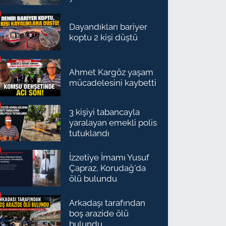
Dayandıkları bariyer
koptu 2 kişi düştü
Ahmet Kargöz yaşam
mücadelesini kaybetti
3 kişiyi tabancayla
yaralayan emekli polis
tutuklandı
İzzetiye İmamı Yusuf
Çapraz, Korudağ'da
ölü bulundu
Arkadaşı tarafından
boş arazide ölü
bulundu