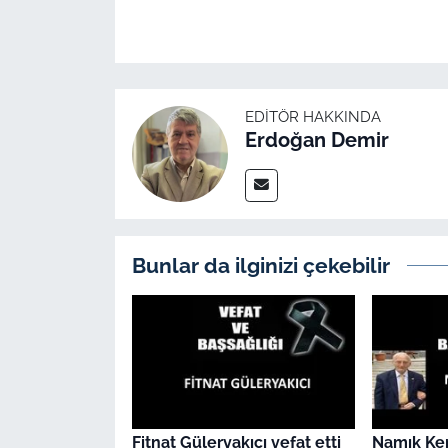
İş Dünyası
Bilim Teknoloji
English News
EDITÖR HAKKINDA
Erdoğan Demir
Canlı Maç
Finans
Genel-A
Bunlar da ilginizi çekebilir
Gündem-Eğitim
Fitnat Güleryakıcı vefat etti
Namık Ke