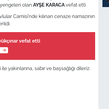
n yengeleri olan
AYŞE KARACA
vefat etti
vlular Camisi’nde kılınan cenaze namazının
ildi.
kçınar vefat etti
e
e yakınlarına, sabır ve başsağlığı dileriz.