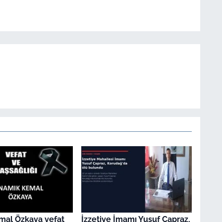
mal Özkaya vefat
İzzetiye İmamı Yusuf Çapraz,