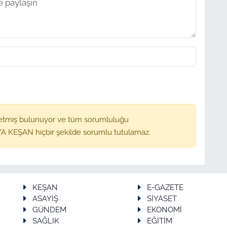
etmiş bulunuyor ve tüm sorumluluğu
A KEŞAN hiçbir şekilde sorumlu tutulamaz.
KEŞAN
E-GAZETE
ASAYİŞ
SİYASET
GÜNDEM
EKONOMİ
SAĞLIK
EĞİTİM