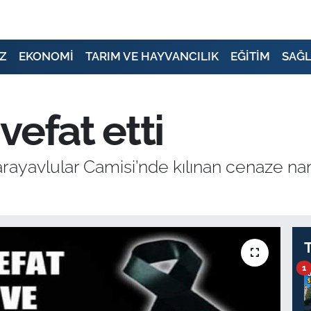
Z
EKONOMİ
TARIM VE HAYVANCILIK
EĞİTİM
SAĞL
vefat etti
arayavlular Camisi’nde kılınan cenaze na
1