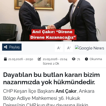
TARIM VE HAYVANCILIK
KÜLTÜR SANAT
RESMİ İLAN
SPOR
Paylaş
-
+
A
A
YAŞAM
21.05.2026 - 20:50
21.05.2026 - 21:04
71
Okunma
Süresi: 2 Dk
EDİRNE
Dayatılan bu butlan kararı bizim
nazarımızda yok hükmündedir.
TEKİRDAĞ
CHP Keşan İlçe Başkanı
Anıl Çakır
, Ankara
KIRKLARELİ
Bölge Adliye Mahkemesi 36. Hukuk
Dairesi’nin CHP kurultay davasına ilişkin
ÇANAKKALE