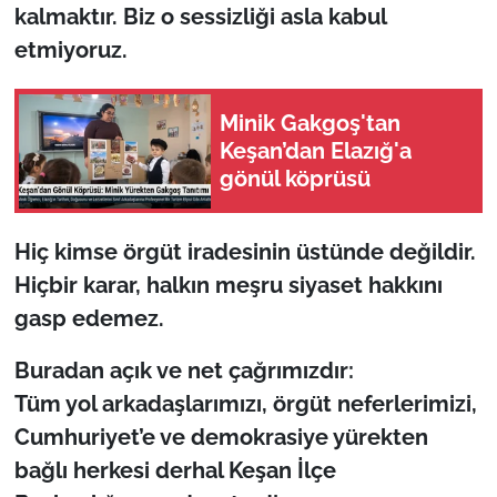
kalmaktır. Biz o sessizliği asla kabul
etmiyoruz.
Minik Gakgoş'tan
Keşan’dan Elazığ'a
gönül köprüsü
Hiç kimse örgüt iradesinin üstünde değildir.
Hiçbir karar, halkın meşru siyaset hakkını
gasp edemez.
Buradan açık ve net çağrımızdır:
Tüm yol arkadaşlarımızı, örgüt neferlerimizi,
Cumhuriyet’e ve demokrasiye yürekten
bağlı herkesi derhal Keşan İlçe