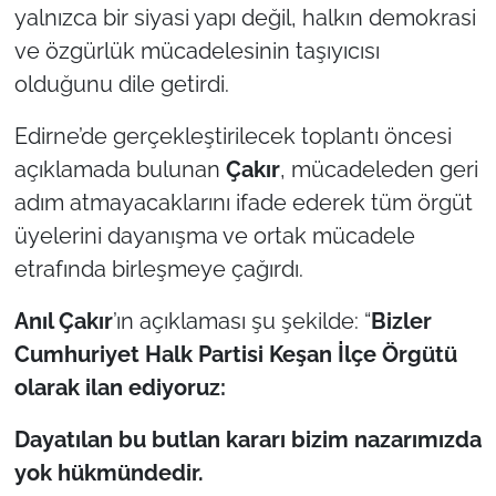
İş Dünyası
yalnızca bir siyasi yapı değil, halkın demokrasi
ve özgürlük mücadelesinin taşıyıcısı
Bilim Teknoloji
olduğunu dile getirdi.
English News
Edirne’de gerçekleştirilecek toplantı öncesi
açıklamada bulunan
Çakır
, mücadeleden geri
Canlı Maç
adım atmayacaklarını ifade ederek tüm örgüt
Finans
üyelerini dayanışma ve ortak mücadele
etrafında birleşmeye çağırdı.
Genel-A
Anıl Çakır
’ın açıklaması şu şekilde: “
Bizler
Gündem-Eğitim
Cumhuriyet Halk Partisi Keşan İlçe Örgütü
olarak ilan ediyoruz:
Dayatılan bu butlan kararı bizim nazarımızda
yok hükmündedir.