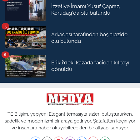
İzzetiye İmamı Yusuf Çapraz,
Korudağ'da ölü bulundu
5
Arkadaşı tarafından boş arazide
ölü bulundu
6
Erikli'deki kazada facidan kılpayı
dönüldü
TE Bilişim, yepyeni Elegant temasıyla sizleri buluştururken,
sadelik ve modernizmi bir araya getiriyor. Şatafattan kaçınıyor
ve insanlara haber okuyabilecekleri bir altyapı sunuyor.