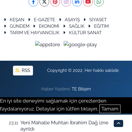
KEŞAN
E-GAZETE
ASAYİŞ
SİYASET
GÜNDEM
EKONOMİ
SAĞLIK
EĞİTİM
TARIM VE HAYVANCILIK
KÜLTÜR SANAT
RSS
Copyright © 2022. Her hakkı saklıdır.
Haber Yazılımı:
TE Bilişim
En iyi site deneyimi sağlamak için çerezlerden
faydalanıyoruz. Detaylar için lütfen tıklayın.
Tamam
Yeni Mahalle Muhtarı İbrahim Dağ izne
23:11
ayrıldı