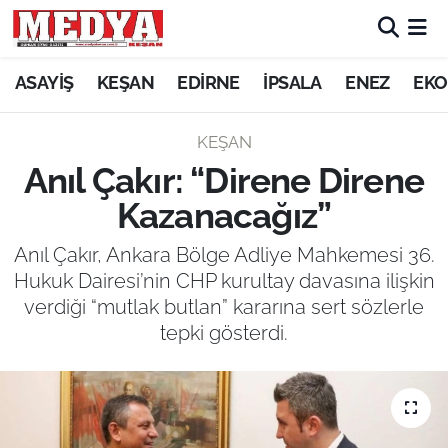
KEŞAN
ASAYİŞ
KEŞAN
EDİRNE
İPSALA
ENEZ
EKO
E-GAZETE
KEŞAN
Anıl Çakır: “Direne Direne
ASAYİŞ
Kazanacağız”
SİYASET
Anıl Çakır, Ankara Bölge Adliye Mahkemesi 36.
Hukuk Dairesi’nin CHP kurultay davasına ilişkin
GÜNDEM
verdiği “mutlak butlan” kararına sert sözlerle
tepki gösterdi.
EKONOMİ
SAĞLIK
EĞİTİM