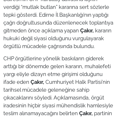
verdiği “mutlak butlan” kararına sert sözlerle
TÜRKİYE
tepki gösterdi. Edirne İl Başkanlığı’nın yaptığı
çağrı doğrultusunda düzenlenecek toplantıya
Bölge
gitmeden önce açıklama yapan
Çakır,
kararın
hukuki değil siyasi olduğunu vurgulayarak
Güvenlik
örgütlü mücadele çağrısında bulundu.
Genel
CHP örgütlerine yönelik baskıların giderek
Politika
arttığı bir dönemde gelen kararın, muhalefeti
yargı eliyle dizayn etme girişimi olduğunu
Flaş Haber
ifade eden
Çakır,
Cumhuriyet Halk Partisi’nin
tarihsel mücadele geleneğine sahip
Dış Haberler
çıkacaklarını söyledi. Açıklamasında, örgüt
iradesinin hiçbir siyasi mühendislik hamlesiyle
Magazin
teslim alınamayacağını belirten
Çakır,
partinin