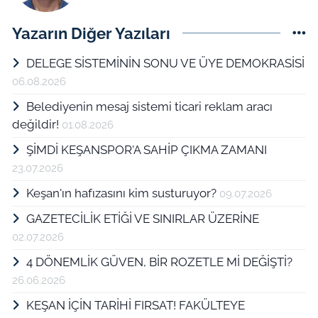
Yazarın Diğer Yazıları
DELEGE SİSTEMİNİN SONU VE ÜYE DEMOKRASİSİ
06.08.2026
Belediyenin mesaj sistemi ticari reklam aracı
değildir!
01.08.2026
ŞİMDİ KEŞANSPOR'A SAHİP ÇIKMA ZAMANI
23.07.2026
Keşan'ın hafızasını kim susturuyor?
09.07.2026
GAZETECİLİK ETİĞİ VE SINIRLAR ÜZERİNE
02.07.2026
4 DÖNEMLİK GÜVEN, BİR ROZETLE Mİ DEĞİŞTİ?
26.06.2026
KEŞAN İÇİN TARİHİ FIRSAT! FAKÜLTEYE