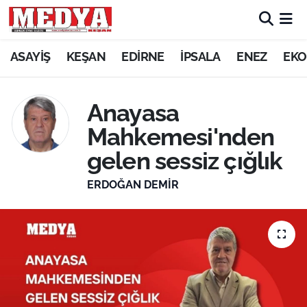
KEŞAN
ASAYİŞ
KEŞAN
EDİRNE
İPSALA
ENEZ
EKO
E-GAZETE
Anayasa
ASAYİŞ
Mahkemesi'nden
gelen sessiz çığlık
SİYASET
ERDOĞAN DEMIR
GÜNDEM
EKONOMİ
SAĞLIK
EĞİTİM