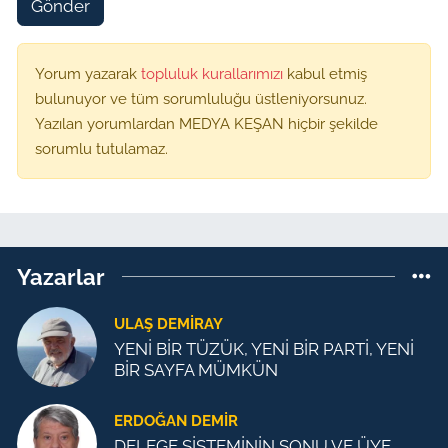
Gönder
Yorum yazarak
topluluk kurallarımızı
kabul etmiş
bulunuyor ve tüm sorumluluğu üstleniyorsunuz.
Yazılan yorumlardan MEDYA KEŞAN hiçbir şekilde
sorumlu tutulamaz.
Yazarlar
ULAŞ DEMİRAY
YENİ BİR TÜZÜK, YENİ BİR PARTİ, YENİ
BİR SAYFA MÜMKÜN
ERDOĞAN DEMIR
DELEGE SİSTEMİNİN SONU VE ÜYE