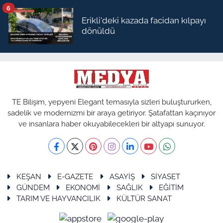
6
Erikli'deki kazada facidan kılpayı
dönüldü
TE Bilişim, yepyeni Elegant temasıyla sizleri buluştururken,
sadelik ve modernizmi bir araya getiriyor. Şatafattan kaçınıyor
ve insanlara haber okuyabilecekleri bir altyapı sunuyor.
KEŞAN
E-GAZETE
ASAYİŞ
SİYASET
GÜNDEM
EKONOMİ
SAĞLIK
EĞİTİM
TARIM VE HAYVANCILIK
KÜLTÜR SANAT