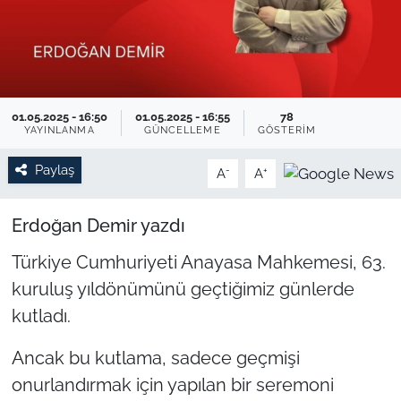
TARIM VE HAYVANCILIK
KÜLTÜR SANAT
01.05.2025 - 16:50
01.05.2025 - 16:55
78
RESMİ İLAN
YAYINLANMA
GÜNCELLEME
GÖSTERIM
SPOR
Paylaş
-
+
A
A
YAŞAM
Erdoğan Demir yazdı
Türkiye Cumhuriyeti Anayasa Mahkemesi, 63.
EDİRNE
kuruluş yıldönümünü geçtiğimiz günlerde
TEKİRDAĞ
kutladı.
KIRKLARELİ
Ancak bu kutlama, sadece geçmişi
onurlandırmak için yapılan bir seremoni
ÇANAKKALE