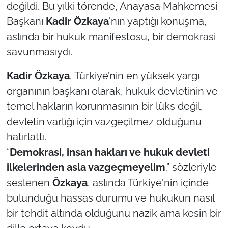
değildi. Bu yılki törende, Anayasa Mahkemesi
Başkanı
Kadir Özkaya
'nın yaptığı konuşma,
TÜRKİYE
aslında bir hukuk manifestosu, bir demokrasi
Bölge
savunmasıydı.
Kadir Özkaya
, Türkiye’nin en yüksek yargı
Güvenlik
organının başkanı olarak, hukuk devletinin ve
Genel
temel hakların korunmasının bir lüks değil,
devletin varlığı için vazgeçilmez olduğunu
Politika
hatırlattı.
“
Demokrasi, insan hakları ve hukuk devleti
Flaş Haber
ilkelerinden asla vazgeçmeyelim
.” sözleriyle
Dış Haberler
seslenen
Özkaya
, aslında Türkiye'nin içinde
bulunduğu hassas durumu ve hukukun nasıl
Magazin
bir tehdit altında olduğunu nazik ama kesin bir