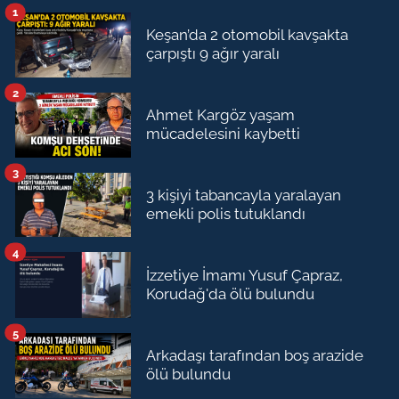
1
Keşan’da 2 otomobil kavşakta
çarpıştı 9 ağır yaralı
2
Ahmet Kargöz yaşam
mücadelesini kaybetti
3
3 kişiyi tabancayla yaralayan
emekli polis tutuklandı
4
İzzetiye İmamı Yusuf Çapraz,
Korudağ'da ölü bulundu
5
Arkadaşı tarafından boş arazide
ölü bulundu