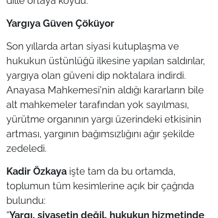
dille ortaya koydu.
İş Dünyası
Yargıya Güven Çöküyor
Bilim Teknoloji
Son yıllarda artan siyasi kutuplaşma ve
English News
hukukun üstünlüğü ilkesine yapılan saldırılar,
yargıya olan güveni dip noktalara indirdi.
Canlı Maç
Anayasa Mahkemesi'nin aldığı kararların bile
Finans
alt mahkemeler tarafından yok sayılması,
yürütme organının yargı üzerindeki etkisinin
Genel-A
artması, yargının bağımsızlığını ağır şekilde
zedeledi.
Gündem-Eğitim
Kadir Özkaya
işte tam da bu ortamda,
toplumun tüm kesimlerine açık bir çağrıda
bulundu:
“
Yargı, siyasetin değil, hukukun hizmetinde