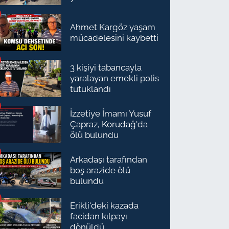
Ahmet Kargöz yaşam
mücadelesini kaybetti
3 kişiyi tabancayla
yaralayan emekli polis
tutuklandı
İzzetiye İmamı Yusuf
Çapraz, Korudağ'da
ölü bulundu
Arkadaşı tarafından
boş arazide ölü
bulundu
Erikli'deki kazada
facidan kılpayı
dönüldü