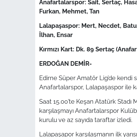
Anafartalarspor: Sait, Sertaç, Hasa
Furkan, Mehmet, Tan
TÜRKİYE
Lalapaşaspor: Mert, Necdet, Batu, 
Bölge
İlhan, Ensar
Güvenlik
Kırmızı Kart: Dk. 89 Sertaç (Anafar
Genel
ERDOĞAN DEMİR-
Politika
Edirne Süper Amatör Lig’de kendi 
Anafartalarspor, Lalapaşaspor ile ka
Flaş Haber
Saat 15.00’te Keşan Atatürk Stadı 
Dış Haberler
karşılaşmayı Anafartalarspor Kulü
kurulu ve az sayıda taraftar izledi.
Magazin
Lalapaşapor karşılaşmanın ilk yarısı