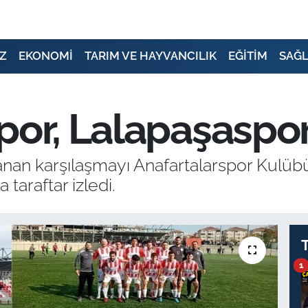
Z
EKONOMİ
TARIM VE HAYVANCILIK
EĞİTİM
SAĞL
por, Lalapaşaspor’
anan karşılaşmayı Anafartalarspor Kulüb
 taraftar izledi.
1