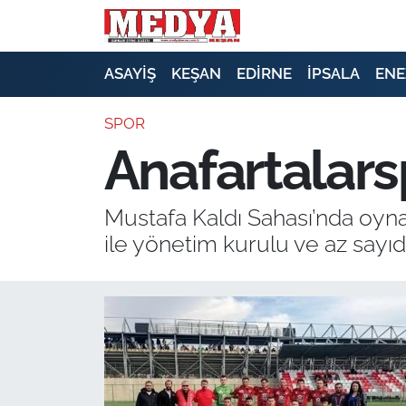
KEŞAN
ASAYİŞ
KEŞAN
EDİRNE
İPSALA
ENE
E-GAZETE
SPOR
Anafartalars
ASAYİŞ
SİYASET
Mustafa Kaldı Sahası’nda oyn
ile yönetim kurulu ve az sayıda
GÜNDEM
EKONOMİ
SAĞLIK
EĞİTİM