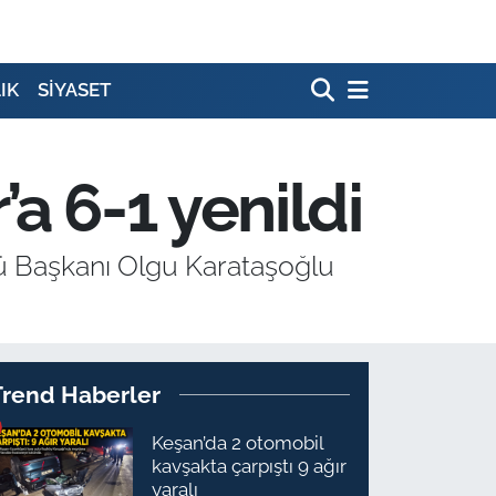
IK
SİYASET
a 6-1 yenildi
ü Başkanı Olgu Karataşoğlu
Trend Haberler
Keşan’da 2 otomobil
kavşakta çarpıştı 9 ağır
yaralı