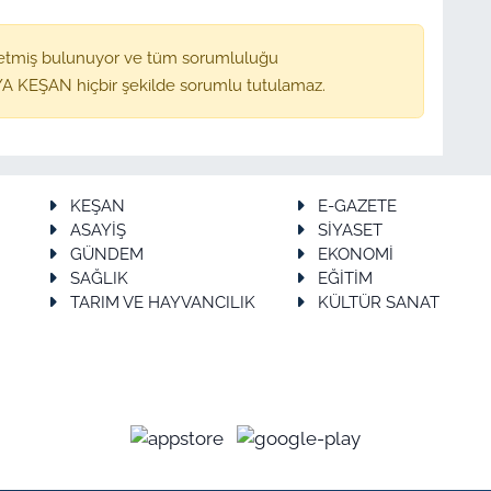
etmiş bulunuyor ve tüm sorumluluğu
A KEŞAN hiçbir şekilde sorumlu tutulamaz.
KEŞAN
E-GAZETE
ASAYİŞ
SİYASET
GÜNDEM
EKONOMİ
SAĞLIK
EĞİTİM
TARIM VE HAYVANCILIK
KÜLTÜR SANAT