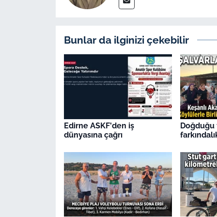
Bunlar da ilginizi çekebilir
Edirne ASKF'den iş
Doğduğu 
dünyasına çağrı
farkındalı