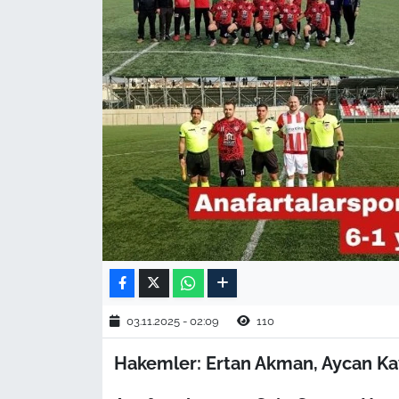
TARIM VE HAYVANCILIK
KÜLTÜR SANAT
RESMİ İLAN
SPOR
YAŞAM
EDİRNE
TEKİRDAĞ
03.11.2025 - 02:09
110
KIRKLARELİ
Hakemler: Ertan Akman, Aycan Ka
ÇANAKKALE