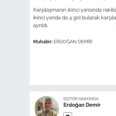
İş Dünyası
Karşılaşmanın ikinci yarısında rak
Bilim Teknoloji
ikinci yarıda da 4 gol bularak karşıl
ayrıldı.
English News
Canlı Maç
Muhabir:
ERDOĞAN DEMİR
Finans
Genel-A
Gündem-Eğitim
EDITÖR HAKKINDA
Erdoğan Demir