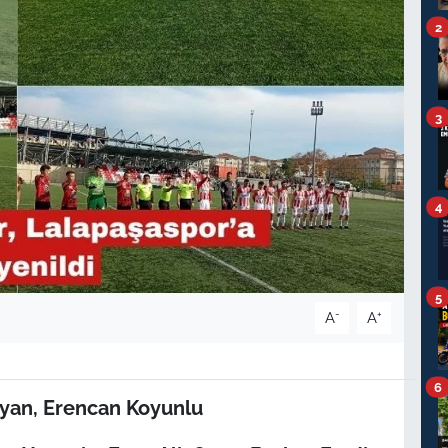
2
3
4
5
-
+
A
A
6
yan, Erencan Koyunlu