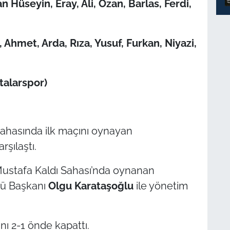
n Hüseyin, Eray, Ali, Ozan, Barlas, Ferdi,
Ahmet, Arda, Rıza, Yusuf, Furkan, Niyazi,
talarspor)
sahasında ilk maçını oynayan
rşılaştı.
Mustafa Kaldı Sahası’nda oynanan
bü Başkanı
Olgu Karataşoğlu
ile yönetim
nı 2-1 önde kapattı.