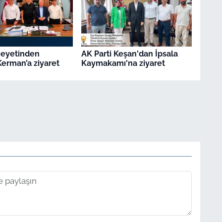
Heyetinden
AK Parti Keşan'dan İpsala
erman’a ziyaret
Kaymakamı'na ziyaret