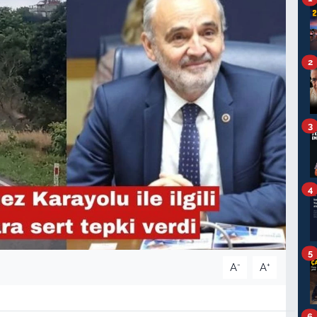
2
3
4
5
-
+
A
A
6