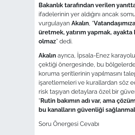
İş Dünyası
Bakanl
ık tarafından verilen yanıt
ifadelerinin yer aldığını ancak so
Bilim Teknoloji
vurgulayan
Akalın
, “
Vatandaşımıza
üretmek, yatırım yapmak, ayakta k
English News
olmaz
” dedi.
Canlı Maç
Akal
ın
ayrıca, İpsala-Enez karayolu
Finans
çektiği önergesinde, bu bölgelerd
koruma şeritlerinin yapılmasını tale
Genel-A
işaretlemeleri ve kurallardan söz edi
risk taşıyan detaylara özel bir güve
Gündem-Eğitim
“
Rutin bakımın adı var, ama çözüm
bu kanalların güvenliği sağlanmal
Soru Önergesi Cevabı