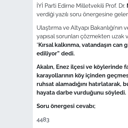
İYİ Parti Edirne Milletvekili Prof. Dr.
TÜRKİYE
verdiği yazılı soru önergesine gelen
Ulaştırma ve Altyapı Bakanlığı’nın v
Bölge
yapısal sorunları çözmekten uzak v
Güvenlik
“
Kırsal kalkınma, vatandaşın can g
ediliyor” dedi.
Genel
Akal
ın, Enez ilçesi ve köylerinde f
Politika
karayollarının köy içinden geçme
ruhsat alamadığını hatırlatarak
Flaş Haber
hayata darbe vurduğunu söyledi.
Dış Haberler
Soru önergesi cevabı;
Magazin
4483