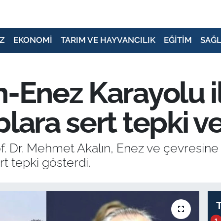
Z
EKONOMİ
TARIM VE HAYVANCILIK
EĞİTİM
SAĞL
-Enez Karayolu ile
lara sert tepki v
rof. Dr. Mehmet Akalın, Enez ve çevresine d
t tepki gösterdi.
1