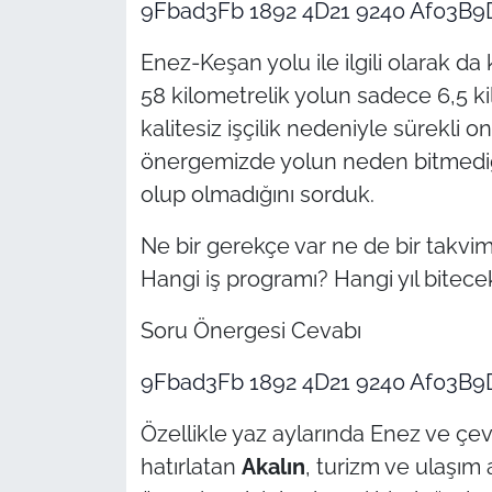
9Fbad3Fb 1892 4D21 9240 Af03B
Enez-Keşan yolu ile ilgili olarak d
58 kilometrelik yolun sadece 6,5 k
kalitesiz işçilik nedeniyle sürekli 
önergemizde yolun neden bitmediğin
olup olmadığını sorduk.
Ne bir gerekçe var ne de bir takv
Hangi iş programı? Hangi yıl bitecek
Soru Önergesi Cevabı
9Fbad3Fb 1892 4D21 9240 Af03B9D
Özellikle yaz aylarında Enez ve çev
hatırlatan
Akalın
, turizm ve ulaşım