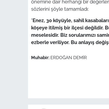
önemine dair herhangi bir değerle
sözlerini şöyle tamamladı:
“
Enez, 30 köyüyle, sahil kasabalar
köşeye itilmiş bir ilçesi değildir. 
meselesidir. Biz sorularımızı sami
ezberle veriliyor. Bu anlayış deği
Muhabir:
ERDOĞAN DEMİR