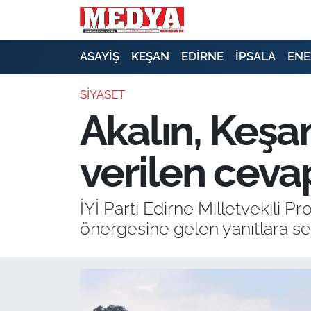
KEŞAN
ASAYİŞ
KEŞAN
EDİRNE
İPSALA
ENE
E-GAZETE
SİYASET
Akalın, Keşan
ASAYİŞ
verilen cevap
SİYASET
GÜNDEM
İYİ Parti Edirne Milletvekili P
önergesine gelen yanıtlara ser
EKONOMİ
SAĞLIK
EĞİTİM