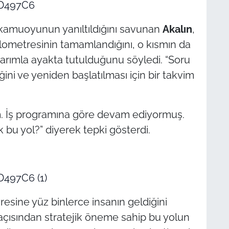
9D497C6
a kamuoyunun yanıltıldığını savunan
Akalın
,
ilometresinin tamamlandığını, o kısmın da
onarımla ayakta tutulduğunu söyledi. “Soru
i ve yeniden başlatılması için bir takvim
im. İş programına göre devam ediyormuş.
 bu yol?” diyerek tepki gösterdi.
497C6 (1)
resine yüz binlerce insanın geldiğini
 açısından stratejik öneme sahip bu yolun