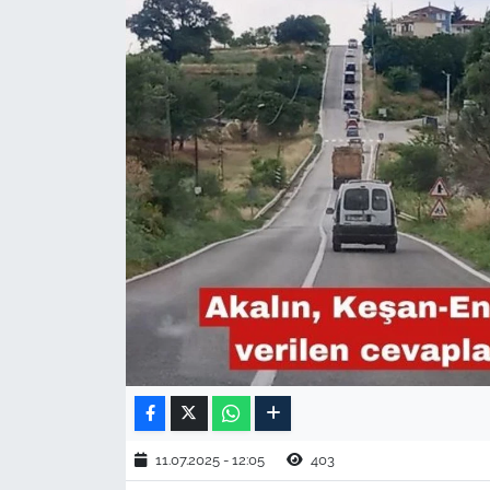
TARIM VE HAYVANCILIK
KÜLTÜR SANAT
RESMİ İLAN
SPOR
YAŞAM
EDİRNE
TEKİRDAĞ
KIRKLARELİ
11.07.2025 - 12:05
403
ÇANAKKALE