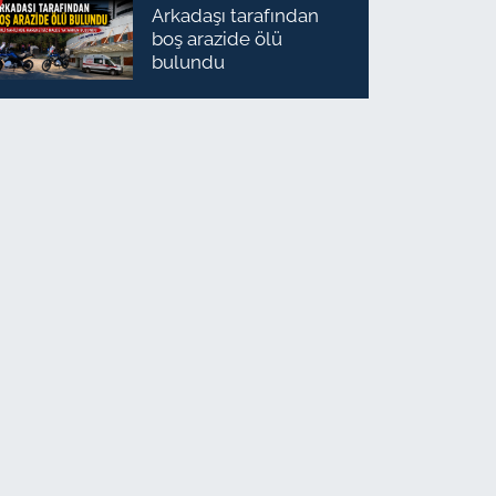
Arkadaşı tarafından
boş arazide ölü
bulundu