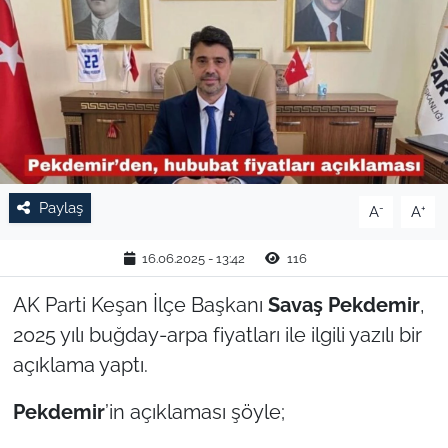
TARIM VE HAYVANCILIK
KÜLTÜR SANAT
RESMİ İLAN
SPOR
Paylaş
-
+
A
A
YAŞAM
16.06.2025 - 13:42
116
EDİRNE
AK Parti Keşan İlçe Başkanı
Savaş Pekdemir
,
2025 yılı buğday-arpa fiyatları ile ilgili yazılı bir
TEKİRDAĞ
açıklama yaptı.
KIRKLARELİ
Pekdemir
’in açıklaması şöyle;
ÇANAKKALE