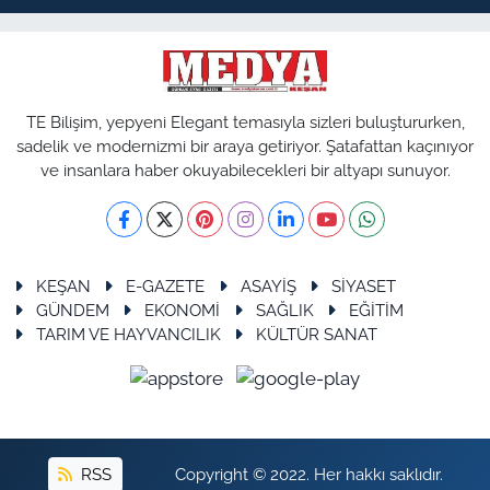
TE Bilişim, yepyeni Elegant temasıyla sizleri buluştururken,
sadelik ve modernizmi bir araya getiriyor. Şatafattan kaçınıyor
ve insanlara haber okuyabilecekleri bir altyapı sunuyor.
KEŞAN
E-GAZETE
ASAYİŞ
SİYASET
GÜNDEM
EKONOMİ
SAĞLIK
EĞİTİM
TARIM VE HAYVANCILIK
KÜLTÜR SANAT
RSS
Copyright © 2022. Her hakkı saklıdır.