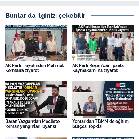
Bunlar da ilginizi çekebilir
AK Parti Heyetinden Mehmet
AK Parti Keşan'dan İpsala
Kerman’a ziyaret
Kaymakamı'na ziyaret
Baran Yazgan’dan Meclis’te
Yontar'dan TBMM'de eğitim
‘orman yangınları’ uyarısı
bütçesi tepkisi