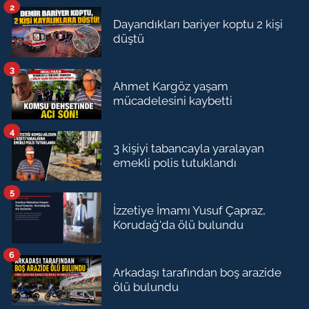
2
Dayandıkları bariyer koptu 2 kişi
düştü
3
Ahmet Kargöz yaşam
mücadelesini kaybetti
4
3 kişiyi tabancayla yaralayan
emekli polis tutuklandı
5
İzzetiye İmamı Yusuf Çapraz,
Korudağ'da ölü bulundu
6
Arkadaşı tarafından boş arazide
ölü bulundu