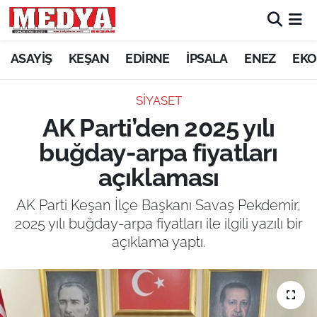
KEŞAN
ASAYİŞ
KEŞAN
EDİRNE
İPSALA
ENEZ
EKO
E-GAZETE
SİYASET
AK Parti’den 2025 yılı
ASAYİŞ
buğday-arpa fiyatları
SİYASET
açıklaması
GÜNDEM
AK Parti Keşan İlçe Başkanı Savaş Pekdemir,
2025 yılı buğday-arpa fiyatları ile ilgili yazılı bir
EKONOMİ
açıklama yaptı.
SAĞLIK
EĞİTİM