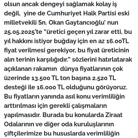
İş Dünyası
olsun ancak dengeyi sağlamak kolay iş
değil, yine de Cumhuriyet Halk Partisi eski
Bilim Teknoloji
milletvekili Sn. Okan Gaytancıoğlu’ nun
25.05.2025’te “üretici geçen yıl zarar etti, bu
English News
yıl hakkını istiyor buğday için en az 16.00TL
Canlı Maç
fiyat verilmesi gerekiyor, bu fiyat üreticinin
alın terinin karşılığıdır.” sözlerini hatırlatarak
Finans
açıklanan rakamın dünya fiyatlarının çok
üzerinde 13.500 TL ton başına 2.520 TL
Genel-A
desteği ile 16.000 TL olduğunu görüyoruz.
Bu fiyatların yanında asıl konu verimliliğin
Gündem-Eğitim
arttırılması için gerekli çalışmaların
yapılmasıdır. Burada bu konularda Ziraat
Odalarının ve diğer oda kuruluşlarının
çiftçilerimize bu hususlarda verimliliğin