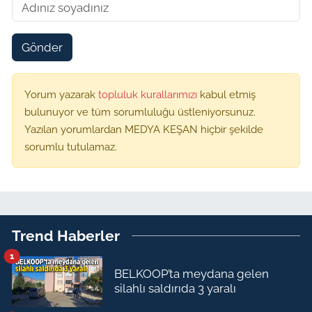
Gönder
Yorum yazarak
topluluk kurallarımızı
kabul etmiş
bulunuyor ve tüm sorumluluğu üstleniyorsunuz.
Yazılan yorumlardan MEDYA KEŞAN hiçbir şekilde
sorumlu tutulamaz.
Trend Haberler
1
BELKOOP’ta meydana gelen
silahlı saldırıda 3 yaralı