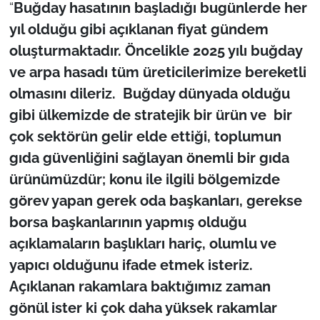
“
Buğday hasatının başladığı bugünlerde her
yıl olduğu gibi açıklanan fiyat gündem
TÜRKİYE
oluşturmaktadır. Öncelikle 2025 yılı buğday
Bölge
ve arpa hasadı tüm üreticilerimize bereketli
olmasını dileriz. Buğday dünyada olduğu
Güvenlik
gibi ülkemizde de stratejik bir ürün ve bir
çok sektörün gelir elde ettiği, toplumun
Genel
gıda güvenliğini sağlayan önemli bir gıda
ürünümüzdür; konu ile ilgili bölgemizde
Politika
görev yapan gerek oda başkanları, gerekse
Flaş Haber
borsa başkanlarının yapmış olduğu
açıklamaların başlıkları hariç, olumlu ve
Dış Haberler
yapıcı olduğunu ifade etmek isteriz.
Açıklanan rakamlara baktığımız zaman
Magazin
gönül ister ki çok daha yüksek rakamlar