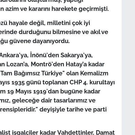
n azim ve kararını harekete geçirmişti.
zü hayale değil, milletini çok iyi
 yerinde durduğunu bilmesine ve akıl ve
duğu güvene dayanıyordu.
Ankara'ya, İnönü'den Sakarya'ya,
n Lozan’a, Montrö'den Hatay’a kadar
 Tam Bağımsız Türkiye" olan Kemalizm
Mayıs 1935 günü toplanan CHP 4. kurultayı
zim 19 Mayıs 1919'dan bugüne kadar
mız, geleceğe dair tasarlarımız ve
nsipleridir." deyişiyle tarihe ve parti
list işgalciler kadar Vahdettinler, Damat