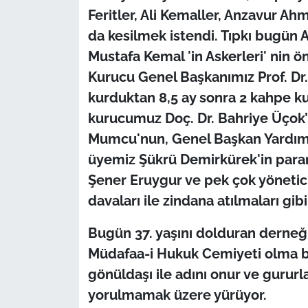
Feritler, Ali Kemaller, Anzavur Ahm
da kesilmek istendi. Tıpkı bugün 
Mustafa Kemal 'in Askerleri' nin ö
Kurucu Genel Başkanımız Prof. D
kurduktan 8,5 ay sonra 2 kahpe kur
kurucumuz Doç. Dr. Bahriye Üçok’
Mumcu'nun, Genel Başkan Yardımcım
üyemiz Şükrü Demirkürek'in para
Şener Eruygur ve pek çok yönetic
davaları ile zindana atılmaları gib
Bugün 37. yaşını dolduran derne
Müdafaa-i Hukuk Cemiyeti olma bil
gönüldaşı ile adını onur ve gururla
yorulmamak üzere yürüyor.