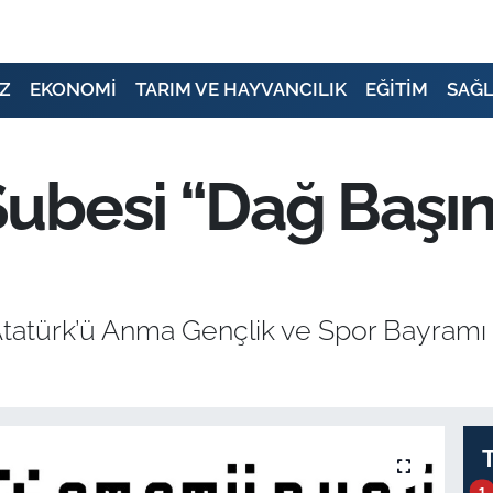
Z
EKONOMİ
TARIM VE HAYVANCILIK
EĞİTİM
SAĞL
ubesi “Dağ Başı
atürk’ü Anma Gençlik ve Spor Bayramı ne
1