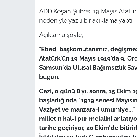
ADD Keşan Şubesi 19 Mayıs Atatür
TÜRKİYE
nedeniyle yazılı bir açıklama yaptı.
Bölge
Açıklama şöyle;
Güvenlik
“
Ebedi başkomutanımız, değişmez
Atatürk'ün 19 Mayıs 1919’da 9. Ord
Genel
Samsun'da Ulusal Bağımsızlık Sava
bugün.
Politika
Gazi, o günü 8 yıl sonra, 15 Eki
Flaş Haber
başladığında "1919 senesi Mayısı
Dış Haberler
Vaziyet ve manzara-i umumiye..."
milletin hal-i pür melalini anlatıy
Magazin
tarihe geçiriyor, 20 Ekim'de bitir
İstiklâlini ve Türk Cumhuriyetini 