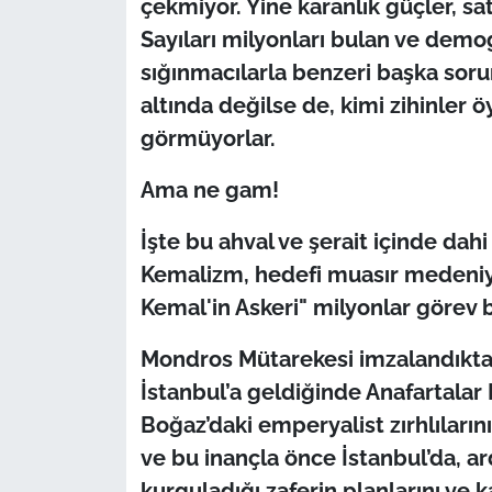
çekmiyor. Yine karanlık güçler, satı
Sayıları milyonları bulan ve demog
sığınmacılarla benzeri başka sorunl
altında değilse de, kimi zihinler ö
görmüyorlar.
Ama ne gam!
İşte bu ahval ve şerait içinde dahi
Kemalizm, hedefi muasır medeniy
Kemal'in Askeri" milyonlar görev 
Mondros Mütarekesi imzalandıktan
İstanbul’a geldiğinde Anafartala
Boğaz’daki emperyalist zırhlıların
ve bu inançla önce İstanbul’da, a
kurguladığı zaferin planlarını ve 