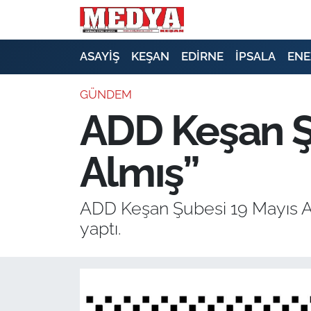
KEŞAN
ASAYİŞ
KEŞAN
EDİRNE
İPSALA
ENE
E-GAZETE
GÜNDEM
ADD Keşan Ş
ASAYİŞ
Almış”
SİYASET
GÜNDEM
ADD Keşan Şubesi 19 Mayıs At
yaptı.
EKONOMİ
SAĞLIK
EĞİTİM