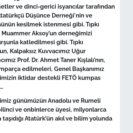
etler ve dinci-gerici isyancılar tarafından
Atatürkçü Düşünce Derneği'nin ve
nünün kesilmek istenmesi gibi. Tıpkı
r. Muammer Aksoy’un derneğimizi
şunla katledilmesi gibi. Tıpkı
un, Kalpaksız Kuvvacımız Uğur
ız Prof. Dr. Ahmet Taner Kışlalı’nın,
mparça edilmeleri, Genel Başkanımız
imizin iktidar destekli FETÖ kumpas
i…
ğimiz günümüzün Anadolu ve Rumeli
inci ve onbinlerce üyesi, milyonlarca
 taşıdığı Atatürk’ün akıl ve bilim yolunda