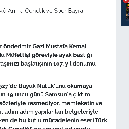
k’ü Anma Gençlik ve Spor Bayramı
 önderimiz Gazi Mustafa Kemal
u Müfettişi göreviyle ayak bastığı
şımızı başlatışının 107. yıl dönümü
m 1927'de Büyük Nutuk'unu okumaya
nın 19 uncu günü Samsun'a çıktım.
 sözleriyle resmediyor, memleketin ve
or, adım adım yapılanları belgeleriyle
irken de bu kutlu mücadelenin eseri Türk
Türk Gençliği' ne emanet ediyordu.