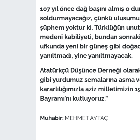
107 yıl önce dağ başını almış o du
soldurmayacağız, çünkü ulusumuz
şüphem yoktur ki, Türklüğün unu
medenî kabiliyeti, bundan sonraki 
ufkunda yeni bir güneş gibi doğac
yanıltmadı, yine yanıltmayacak.
Atatürkçü Düşünce Derneği olarak;
gibi yurdumuz semalarına asma v
kararlılığımızla aziz milletimizin
Bayramı’nı kutluyoruz.”
Muhabir:
MEHMET AYTAÇ