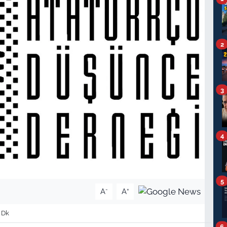
2
3
4
5
-
+
A
A
 Dk
6