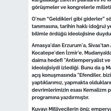
görüşmeler ve kongrelerle milleti
O'nun “Geldikleri gibi giderler” sö
tanımasına, tarihin haklı (doğru)
bilimle ördüğü ideolojisine duy
Amasya'dan Erzurum'a, Sivas'tan 
Kocatepe'den İzmir'e, Mudanya’da
daima hedefi "Antiemperyalist ve
ideolojisiydi izlediği. Bunu da 9 
açış konuşmasında "Efendiler, bi
yaptıklarımız, yapmakta oldukları
devrimlerimizin esası Kemalizm pre
programına yazdırmıştır.
Kuvayı Milliyecilerin önü; emperya