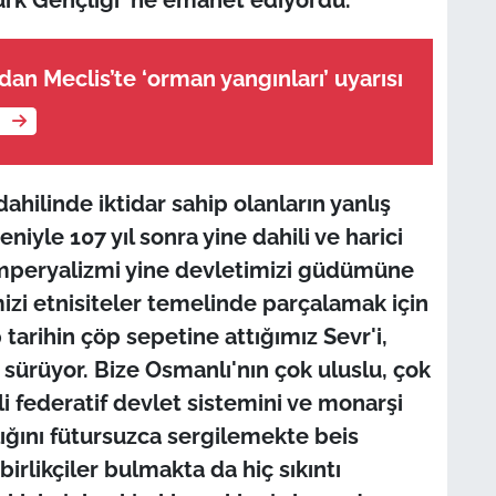
an Meclis’te ‘orman yangınları’ uyarısı
e
ahilinde iktidar sahip olanların yanlış
eniyle 107 yıl sonra yine dahili ve harici
mperyalizmi yine devletimizi güdümüne
mizi etnisiteler temelinde parçalamak için
 tarihin çöp sepetine attığımız Sevr'i,
ürüyor. Bize Osmanlı'nın çok uluslu, çok
li federatif devlet sistemini ve monarşi
lığını fütursuzca sergilemekte beis
irlikçiler bulmakta da hiç sıkıntı