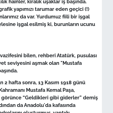
lık hainler, kiralık uşaklar iş başında.
rafik yapımızı tarumar eden geçici (!)
arımız da var. Yurdumuz fiili bir işgal
ylesine işgal esilmiş ki, burunların ucunu
 vazifesini bilen, rehberi Atatürk, pusulası
et seviyesini aşmak olan "Mustafa
başında.
 2 hafta sonra, 13 Kasım 1918 günü
r Kahramanı Mustafa Kemal Paşa,
ı görünce “Geldikleri gibi giderler” demiş
rdından da Anadolu'da kafasında
kadrolarını oluşturmuş, yaptığı