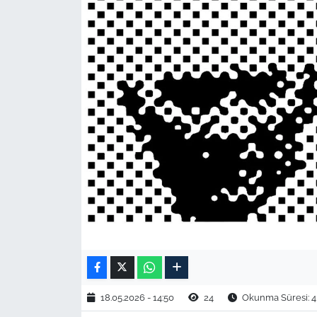
TARIM VE HAYVANCILIK
KÜLTÜR SANAT
RESMİ İLAN
SPOR
YAŞAM
EDİRNE
TEKİRDAĞ
KIRKLARELİ
18.05.2026 - 14:50
24
Okunma Süresi: 4
ÇANAKKALE