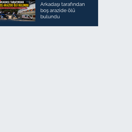
Arkadaşı tarafından
boş arazide ölü
bulundu