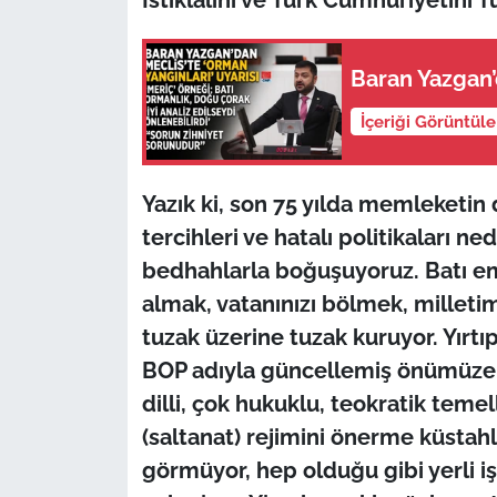
İş Dünyası
Bilim Teknoloji
Baran Yazgan’d
English News
İçeriği Görüntül
Canlı Maç
Yazık ki, son 75 yılda memleketin d
Finans
tercihleri ve hatalı politikaları ned
bedhahlarla boğuşuyoruz. Batı e
Genel-A
almak, vatanınızı bölmek, milleti
tuzak üzerine tuzak kuruyor. Yırtıp
Gündem-Eğitim
BOP adıyla güncellemiş önümüze s
dilli, çok hukuklu, teokratik temel
(saltanat) rejimini önerme küstah
görmüyor, hep olduğu gibi yerli işb